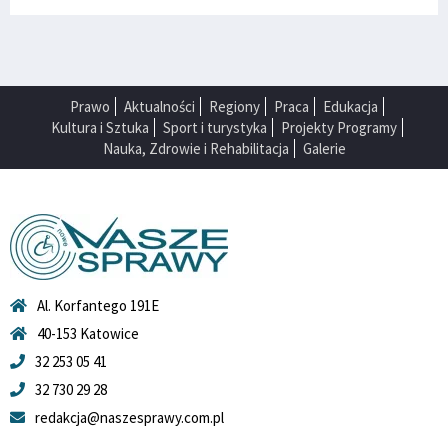
Prawo
Aktualności
Regiony
Praca
Edukacja
Kultura i Sztuka
Sport i turystyka
Projekty Programy
Nauka, Zdrowie i Rehabilitacja
Galerie
Al. Korfantego 191E
40-153 Katowice
32 253 05 41
32 730 29 28
redakcja@naszesprawy.com.pl