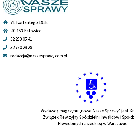
Al. Korfantego 191E
40-153 Katowice
32 253 05 41
32 730 29 28
redakcja@naszesprawy.com.pl
Wydawcą magazynu „nowe Nasze Sprawy” jest Kr
Związek Rewizyjny Spółdzielni Inwalidów i Spółdz
Niewidomych z siedzibą w Warszawie