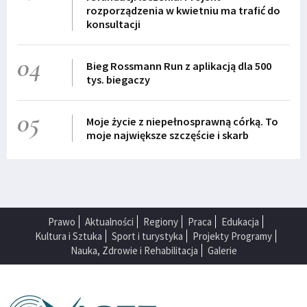
rozporządzenia w kwietniu ma trafić do
konsultacji
04
Bieg Rossmann Run z aplikacją dla 500
tys. biegaczy
05
Moje życie z niepełnosprawną córką. To
moje największe szczęście i skarb
Prawo
Aktualności
Regiony
Praca
Edukacja
Kultura i Sztuka
Sport i turystyka
Projekty Programy
Nauka, Zdrowie i Rehabilitacja
Galerie