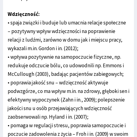
Wdzięczność:
• spaja związki i buduje lub umacnia relacje społeczne
– pozytywny wpływ wdzięczności na poprawienie
relacji z ludźmi, zarówno w domu jak i miejscu pracy,
wykazali m.in. Gordon i in. (2012);
• wpływa pozytywnie na samopoczucie fizyczne, np.
redukuje odczucie bólu, co udowodnili np. Emmons i
McCullough (2003), badając pacjentów zabiegowych;
• poprawia jakość snu – wdzięczność aktywuje
podwzgórze, co ma wpływ m.in. na zdrowy, głęboki sen i
efektywny wypoczynek (Zahn i in., 2009); polepszenie
jakości snu u osób przejawiających wdzięczność
zaobserwowali np. Hyland i in. (2007);
• pomaga w regulacji stresu, poprawia samopoczucie i
poczucie zadowolenia z życia – Froh i in. (2009) w swoim