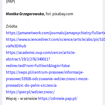
(PAP)
Monika Grzegorowska
, fot. pixabay.com
Źródła:
https://jamanetwork.com/journals/jamapsychiatry/fullarti
https://www.sciencedirect.com/science/article/abs/pii/S
via%3Dihub
https://academic.oup.com/cercor/article-
abstract/19/2/276/340011?
redirectedFrom=fulltext&login=false
https://swps.pl/centrum-prasowe/informacje-
prasowe/33928-odczuwanie-wdziecznosci-moze-
prowadzic-do-pelni-szczescia
https://ipwr.pl/wdziecznosc/
Więcej – w serwisie
https://zdrowie.pap.pl/