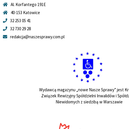
Al. Korfantego 191E
40-153 Katowice
32 253 05 41
32 730 29 28
redakcja@naszesprawy.com.pl
Wydawcą magazynu „nowe Nasze Sprawy” jest Kr
Związek Rewizyjny Spółdzielni Inwalidów i Spółdz
Niewidomych z siedzibą w Warszawie