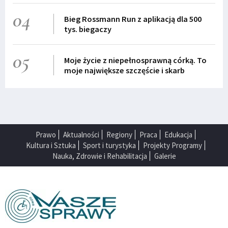
04
Bieg Rossmann Run z aplikacją dla 500
tys. biegaczy
05
Moje życie z niepełnosprawną córką. To
moje największe szczęście i skarb
Prawo
Aktualności
Regiony
Praca
Edukacja
Kultura i Sztuka
Sport i turystyka
Projekty Programy
Nauka, Zdrowie i Rehabilitacja
Galerie