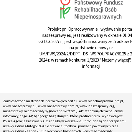
Projekt pn. Opracowywanie i wydawanie porta
naszesprawy.eu, jest realizowany w okresie 01.04
r.-31.03.2027 r., jest współfinansowany ze środków
na podstawie umowy nr
UM/PW9/2024/2/DEPT_DS_WSPOLPRACY/6125 z 24
2024 r. w ramach konkursu 1/2023 "Możemy więcej".
informacji
Zamieszczone na stronach internetowych portalu www.niepelnosprawni.info.pl,
www.naszesprawy.eu, www.naszesprawy.com.pl, www.naszesprawy.org,
naszesprawy.net materiały sygnowane skrótem „PAP” stanowią element Serwisu
informacyjnego PAP, będącego bazą danych, której producentem i wydawcą jest
Polska Agencja Prasowa S.A. z siedzibą w Warszawie. Chronione są one przepisami
ustawy z dnia 4 lutego 1994 r. o prawie autorskim i prawach pokrewnych oraz
ustawy z dnia 27 lipca 2001 r. o ochronie baz danych. Powyższe materiały