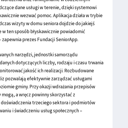
czące dane usługi w terenie, dzięki systemowi
kawicznie wezwać pomoc. Aplikacja działa w trybie
odczas wizyty w domu seniora dojdzie do jakiejś
że w ten sposób błyskawicznie powiadomić
– zapewnia prezes Fundacji SeniorApp.
wanych narzędzi, jednostki samorządu
danych dotyczących liczby, rodzaju i czasu trwania
nitorować jakość ich realizacji. Rozbudowane
liz pozwalają efektywnie zarządzać usługami
oziomie gminy. Przy okazji wdrażania przepisów
 mogą, a wręcz powinny skorzystać z
doświadczenia trzeciego sektora i podmiotów
aniu i świadczeniu usług społecznych –