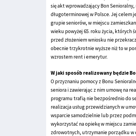
się akt wprowadzający Bon Senioralny,
długoterminowej w Polsce. Jej celem 
grupie seniorów, w miejscu zamieszkan
wieku powyżej 65. roku życia, których 
przed złożeniem wniosku nie przekracz
obecnie trzykrotnie wyższe niż to w p
wzrostem rent i emerytur.
W jaki sposób realizowany będzie Bo
O przyznaniu pomocy z Bonu Senioral
seniora i zawierając z nim umowę na re
programu trafią nie bezpośrednio do se
realizacja usług przewidzianych w um
wsparcie samodzielnie lub przez podmi
wykorzystać na opiekę w miejscu zamie
zdrowotnych, utrzymanie porządku w 