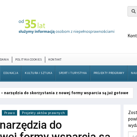
Kont
DANIA
POLITYKA COOKIES
KONTAKT
EDUKACJA
KULTURA I SZTUKA
SPORT I TURYSTYKA
PROJEKTY PROGRAMY
NAU
 – narzędzia do skorzystania z nowej formy wsparcia są już gotowe
Zost
Prawo
Projekty aktów prawnych
powi
 narzędzia do
wyda