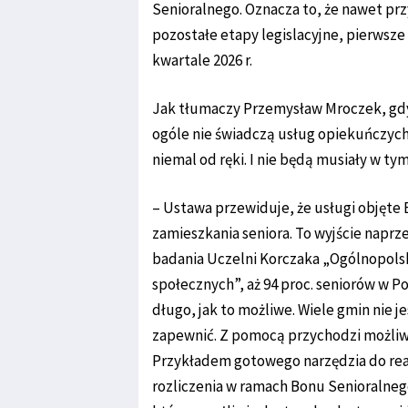
Senioralnego. Oznacza to, że nawet p
pozostałe etapy legislacyjne, pierwsze 
kwartale 2026 r.
Jak tłumaczy Przemysław Mroczek, gdy 
ogóle nie świadczą usług opiekuńczyc
niemal od ręki. I nie będą musiały w t
– Ustawa przewiduje, że usługi objęte
zamieszkania seniora. To wyjście naprz
badania Uczelni Korczaka „Ogólnopolsk
społecznych”, aż 94 proc. seniorów w 
długo, jak to możliwe. Wiele gmin nie 
zapewnić. Z pomocą przychodzi możliwoś
Przykładem gotowego narzędzia do real
rozliczenia w ramach Bonu Senioralneg