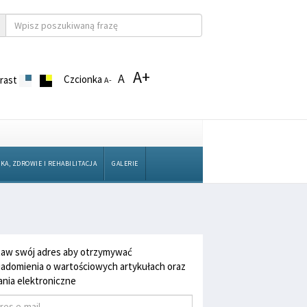
A+
A
Czcionka
rast
A-
KA, ZDROWIE I REHABILITACJA
GALERIE
aw swój adres aby otrzymywać
adomienia o wartościowych artykułach oraz
nia elektroniczne