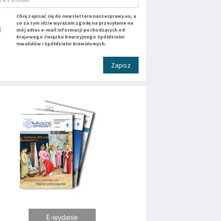
Chcę zapisać się do newslettera naszesprawy.eu, a
co za tym idzie wyrażam zgodę na przesyłanie na
mój adres e-mail informacji pochodzących od
Krajowego Związku Rewizyjnego Spółdzielni
Inwalidów i Spółdzielni Niewidomych.
Zapisz
E-wydanie