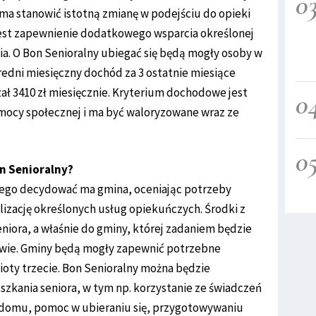
0
 ma stanowić istotną zmianę w podejściu do opieki
jest zapewnienie dodatkowego wsparcia określonej
ia. O Bon Senioralny ubiegać się będą mogły osoby w
średni miesięczny dochód za 3 ostatnie miesiące
ał 3410 zł miesięcznie. Kryterium dochodowe jest
0
omocy społecznej i ma być waloryzowane wraz ze
0
n Senioralny?
nego decydować ma gmina, oceniając potrzeby
alizację określonych usług opiekuńczych. Środki z
niora, a właśnie do gminy, której zadaniem będzie
owie. Gminy będą mogły zapewnić potrzebne
oty trzecie. Bon Senioralny można będzie
szkania seniora, w tym np. korzystanie ze świadczeń
domu, pomoc w ubieraniu się, przygotowywaniu