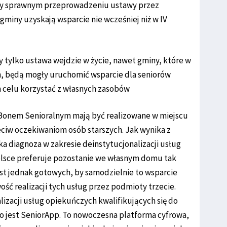
rzy sprawnym przeprowadzeniu ustawy przez
gminy uzyskają wsparcie nie wcześniej niż w IV
tylko ustawa wejdzie w życie, nawet gminy, które w
h, będą mogły uruchomić wsparcie dla seniorów
ym celu korzystać z własnych zasobów
 Bonem Senioralnym mają być realizowane w miejscu
eciw oczekiwaniom osób starszych. Jak wynika z
a diagnoza w zakresie deinstytucjonalizacji usług
Polsce preferuje pozostanie we własnym domu tak
jest jednak gotowych, by samodzielnie to wsparcie
ć realizacji tych usług przez podmioty trzecie.
izacji usług opiekuńczych kwalifikujących się do
o jest SeniorApp. To nowoczesna platforma cyfrowa,