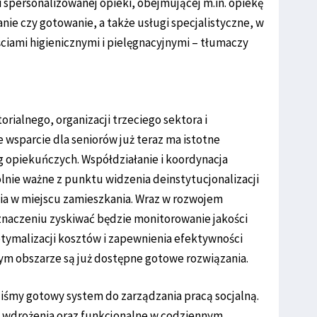
i spersonalizowanej opieki, obejmującej m.in. opiekę
ie czy gotowanie, a także usługi specjalistyczne, w
iami higienicznymi i pielęgnacyjnymi – tłumaczy
ialnego, organizacji trzeciego sektora i
 wsparcie dla seniorów już teraz ma istotne
g opiekuńczych. Współdziałanie i koordynacja
nie ważne z punktu widzenia deinstytucjonalizacji
cia w miejscu zamieszkania. Wraz w rozwojem
znaczeniu zyskiwać będzie monitorowanie jakości
tymalizacji kosztów i zapewnienia efektywności
ym obszarze są już dostępne gotowe rozwiązania.
iśmy gotowy system do zarządzania pracą socjalną.
 wdrożenia oraz funkcjonalne w codziennym