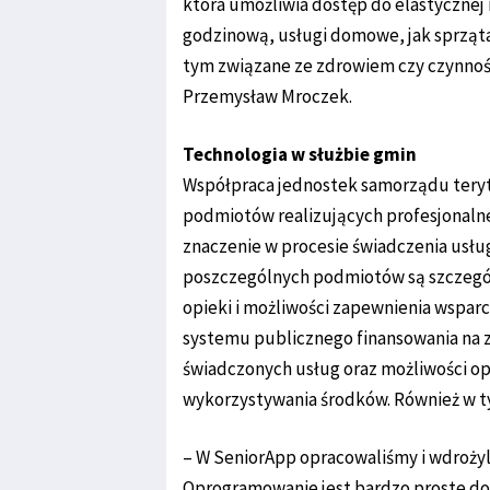
która umożliwia dostęp do elastycznej 
godzinową, usługi domowe, jak sprzątan
tym związane ze zdrowiem czy czynnośc
Przemysław Mroczek.
Technologia w służbie gmin
Współpraca jednostek samorządu terytor
podmiotów realizujących profesjonalne
znaczenie w procesie świadczenia usłu
poszczególnych podmiotów są szczegól
opieki i możliwości zapewnienia wspar
systemu publicznego finansowania na 
świadczonych usług oraz możliwości op
wykorzystywania środków. Również w t
– W SeniorApp opracowaliśmy i wdrożyl
Oprogramowanie jest bardzo proste do