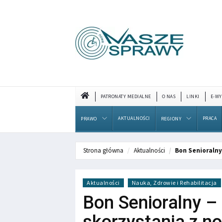
PATRONATY MEDIALNE
O NAS
LINKI
E-WY
AKTUALNOŚCI
PRACA
PRAWO
REGIONY
Strona główna
Aktualności
Bon Senioralny
Aktualności
Nauka, Zdrowie i Rehabilitacja
Bon Senioralny –