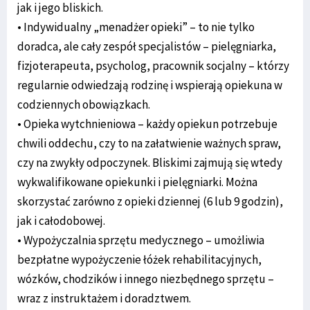
jak i jego bliskich.
• Indywidualny „menadżer opieki” – to nie tylko
doradca, ale cały zespół specjalistów – pielęgniarka,
fizjoterapeuta, psycholog, pracownik socjalny – którzy
regularnie odwiedzają rodzinę i wspierają opiekuna w
codziennych obowiązkach.
• Opieka wytchnieniowa – każdy opiekun potrzebuje
chwili oddechu, czy to na załatwienie ważnych spraw,
czy na zwykły odpoczynek. Bliskimi zajmują się wtedy
wykwalifikowane opiekunki i pielęgniarki. Można
skorzystać zarówno z opieki dziennej (6 lub 9 godzin),
jak i całodobowej.
• Wypożyczalnia sprzętu medycznego – umożliwia
bezpłatne wypożyczenie łóżek rehabilitacyjnych,
wózków, chodzików i innego niezbędnego sprzętu –
wraz z instruktażem i doradztwem.