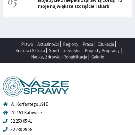
05
Moje życie z niepełnosprawną córką. To
moje największe szczęście i skarb
Prawo
Aktualności
Regiony
Praca
Edukacja
Kultura i Sztuka
Sport i turystyka
Projekty Programy
Nauka, Zdrowie i Rehabilitacja
Galerie
Al. Korfantego 191E
40-153 Katowice
32 253 05 41
32 730 29 28