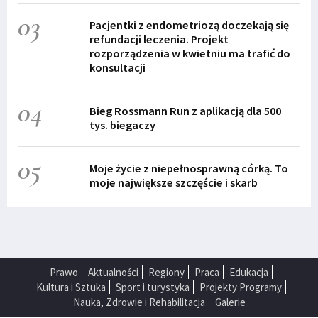
03
Pacjentki z endometriozą doczekają się
refundacji leczenia. Projekt
rozporządzenia w kwietniu ma trafić do
konsultacji
04
Bieg Rossmann Run z aplikacją dla 500
tys. biegaczy
05
Moje życie z niepełnosprawną córką. To
moje największe szczęście i skarb
Prawo
Aktualności
Regiony
Praca
Edukacja
Kultura i Sztuka
Sport i turystyka
Projekty Programy
Nauka, Zdrowie i Rehabilitacja
Galerie