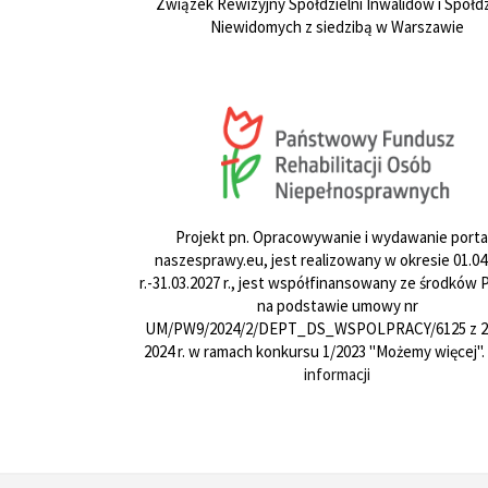
Związek Rewizyjny Spółdzielni Inwalidów i Spółdz
Niewidomych z siedzibą w Warszawie
Projekt pn. Opracowywanie i wydawanie porta
naszesprawy.eu, jest realizowany w okresie 01.04
r.-31.03.2027 r., jest współfinansowany ze środków
na podstawie umowy nr
UM/PW9/2024/2/DEPT_DS_WSPOLPRACY/6125 z 24
2024 r. w ramach konkursu 1/2023 "Możemy więcej".
informacji