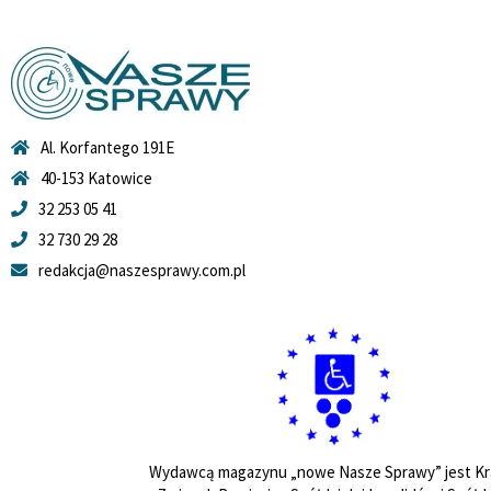
Al. Korfantego 191E
40-153 Katowice
32 253 05 41
32 730 29 28
redakcja@naszesprawy.com.pl
Wydawcą magazynu „nowe Nasze Sprawy” jest Kr