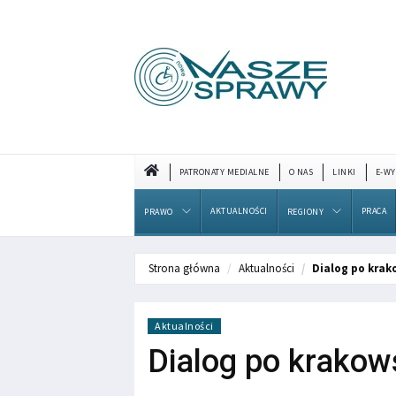
PATRONATY MEDIALNE
O NAS
LINKI
E-WY
AKTUALNOŚCI
PRACA
PRAWO
REGIONY
Strona główna
Aktualności
Dialog po kra
Aktualności
Dialog po krako