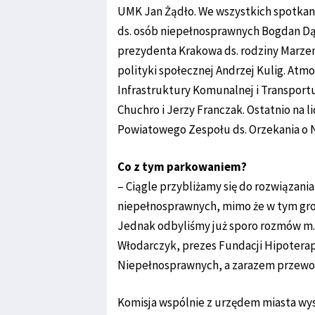
UMK Jan Żądło. We wszystkich spotkan
ds. osób niepełnosprawnych Bogdan Dąs
prezydenta Krakowa ds. rodziny Marze
polityki społecznej Andrzej Kulig. Atm
Infrastruktury Komunalnej i Transport
Chuchro i Jerzy Franczak. Ostatnio na
Powiatowego Zespołu ds. Orzekania o 
Co z tym parkowaniem?
– Ciągle przybliżamy się do rozwiąza
niepełnosprawnych, mimo że w tym gro
Jednak odbyliśmy już sporo rozmów m.i
Włodarczyk, prezes Fundacji Hipoterapi
Niepełnosprawnych, a zarazem przewo
Komisja wspólnie z urzędem miasta wys