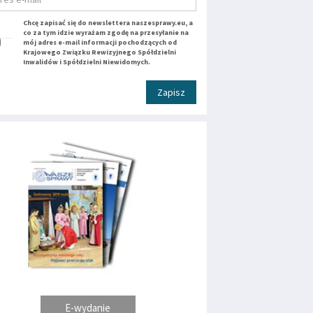
Chcę zapisać się do newslettera naszesprawy.eu, a
co za tym idzie wyrażam zgodę na przesyłanie na
mój adres e-mail informacji pochodzących od
Krajowego Związku Rewizyjnego Spółdzielni
Inwalidów i Spółdzielni Niewidomych.
Zapisz
E-wydanie