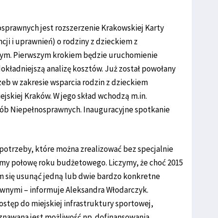
sprawnych jest rozszerzenie Krakowskiej Karty
cji i uprawnień) o rodziny z dzieckiem z
rym. Pierwszym krokiem będzie uruchomienie
okładniejszą analizę kosztów. Już został powołany
zeb w zakresie wsparcia rodzin z dzieckiem
jskiej Kraków. W jego skład wchodzą m.in.
sób Niepełnosprawnych. Inauguracyjne spotkanie
 potrzeby, które można zrealizować bez specjalnie
my połowę roku budżetowego. Liczymy, że choć 2015
am się usunąć jedną lub dwie bardzo konkretne
awnymi – informuje Aleksandra Włodarczyk.
stęp do miejskiej infrastruktury sportowej,
oznawana jest możliwość np. dofinansowania