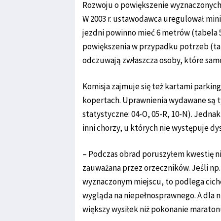
Rozwoju o powiększenie wyznaczonych 
W 2003 r. ustawodawca uregulował min
jezdni powinno mieć 6 metrów (tabela 5.
powiększenia w przypadku potrzeb (tab
odczuwają zwłaszcza osoby, które sam
Komisja zajmuje się też kartami parki
kopertach. Uprawnienia wydawane są 
statystyczne: 04-O, 05-R, 10-N). Jedna
inni chorzy, u których nie występuje d
– Podczas obrad poruszyłem kwestię ni
zauważana przez orzeczników. Jeśli np
wyznaczonym miejscu, to podlega ciche
wygląda na niepełnosprawnego. A dla n
większy wysiłek niż pokonanie marato