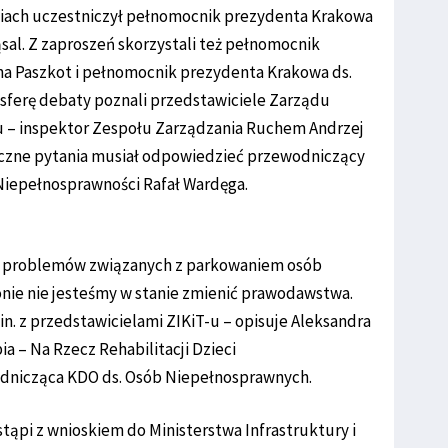
iach uczestniczył pełnomocnik prezydenta Krakowa
al. Z zaproszeń skorzystali też pełnomocnik
na Paszkot i pełnomocnik prezydenta Krakowa ds.
osferę debaty poznali przedstawiciele Zarządu
u – inspektor Zespołu Zarządzania Ruchem Andrzej
 liczne pytania musiał odpowiedzieć przewodniczący
Niepełnosprawności Rafał Wardęga.
nia problemów związanych z parkowaniem osób
nie nie jesteśmy w stanie zmienić prawodawstwa.
n. z przedstawicielami ZIKiT-u – opisuje Aleksandra
a – Na Rzecz Rehabilitacji Dzieci
dnicząca KDO ds. Osób Niepełnosprawnych.
tąpi z wnioskiem do Ministerstwa Infrastruktury i