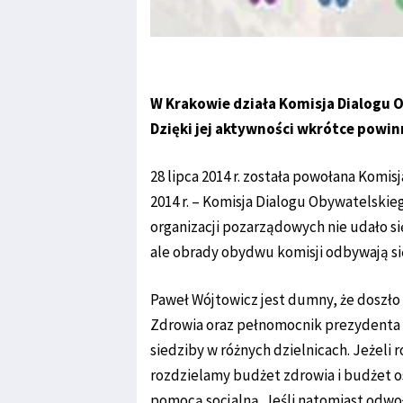
W Krakowie działa Komisja Dialogu 
Dzięki jej aktywności wkrótce powin
28 lipca 2014 r. została powołana Komis
2014 r. – Komisja Dialogu Obywatelski
organizacji pozarządowych nie udało s
ale obrady obydwu komisji odbywają się
Paweł Wójtowicz jest dumny, że doszło 
Zdrowia oraz pełnomocnik prezydenta 
siedziby w różnych dzielnicach. Jeżeli
rozdzielamy budżet zdrowia i budżet 
pomocą socjalną. Jeśli natomiast odwo