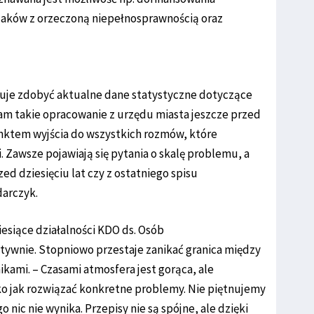
aków z orzeczoną niepełnosprawnością oraz
uje zdobyć aktualne dane statystyczne dotyczące
m takie opracowanie z urzędu miasta jeszcze przed
nktem wyjścia do wszystkich rozmów, które
 Zawsze pojawiają się pytania o skalę problemu, a
d dziesięciu lat czy z ostatniego spisu
arczyk.
siące działalności KDO ds. Osób
ywnie. Stopniowo przestaje zanikać granica między
kami. – Czasami atmosfera jest gorąca, ale
o jak rozwiązać konkretne problemy. Nie piętnujemy
go nic nie wynika. Przepisy nie są spójne, ale dzięki