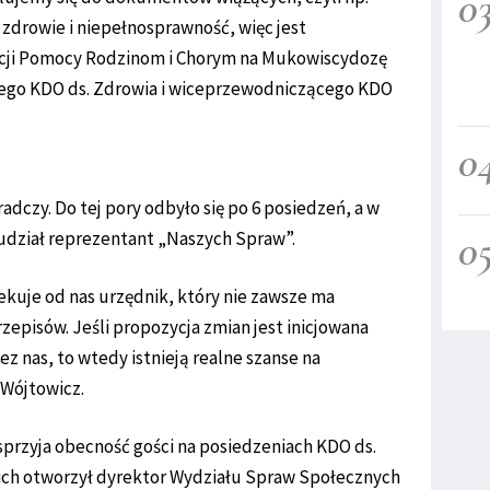
0
 zdrowie i niepełnosprawność, więc jest
cji Pomocy Rodzinom i Chorym na Mukowiscydozę
cego KDO ds. Zdrowia i wiceprzewodniczącego KDO
0
adczy. Do tej pory odbyło się po 6 posiedzeń, a w
0
udział reprezentant „Naszych Spraw”.
ekuje od nas urzędnik, który nie zawsze ma
pisów. Jeśli propozycja zmian jest inicjowana
z nas, to wtedy istnieją realne szanse na
 Wójtowicz.
przyja obecność gości na posiedzeniach KDO ds.
ich otworzył dyrektor Wydziału Spraw Społecznych