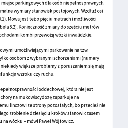
miejsc parkingowych dla osób niepełnosprawnych.
imalne wymiary stanowisk postojowych. Wzdłuż osi
1). Mowa jest też o pięciu metrach i możliwości
ela 5.2). Konieczność zmiany do sześciu metrów
ochodami kombi przewożą wózki inwalidzkie.
ngowymi umożliwiającymi parkowanie na tzw.
tylko osobom z wybranymi schorzeniami (numery
k niekiedy większe problemy z poruszaniem się mają
ysfunkcja wzroku czy ruchu.
epełnosprawności oddechowej, która nie jest
. chory na mukowiscydozę zaparkuje na
mu linczowi ze strony pozostałych, bo przecież nie
iego zrobienie dziesięciu kroków stanowi czasem
nu na wózku – mówi Paweł Wójtowicz.