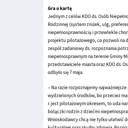
Gra o kartę
Jednym z celów KDO ds. Osób Niepełno
Rodzinnej (system zniżek, ulg, preferen
niepełnosprawnością i przewlekle cho
projektu pilotażowego, co pozwoli na d
zespół zadaniowy ds. rozpoznania potr
niepełnosprawnym na terenie Gminy Mie
przedstawiciele miasta oraz KDO ds. O
odbyło się 7 maja.
– Na razie rozpoznajemy najważniejsze
wydzielonych środków, bo przecież ma
r. jest pilotażowym okresem, to uda n
bolączki rodzin z dziećmi niepełnospr
Wnioskodawcy chcą nie tylko ułatwić do
kulturalnej oraz służby zdrowia. Rozp