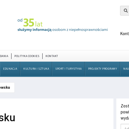
Kont
DANIA
POLITYKA COOKIES
KONTAKT
EDUKACJA
KULTURA I SZTUKA
SPORT I TURYSTYKA
PROJEKTY PROGRAMY
NAU
kowsku
Zost
powi
wsku
wyda