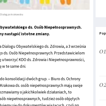
Dialog po krakowsku
Obywatelskiego ds. Osób Niepełnosprawnych.
Pop
ny nastąpić istotne zmiany.
ja Dialogu Obywatelskiego ds. Zdrowia, a 3 września
0
ego ds. Osób Niepełnosprawnych. Przedstawicielom
ię utworzyć KDO ds. Zdrowia i Niepełnosprawności,
 w te same dni.
do konsolidacji dwóch grup. – Biuro ds. Ochrony
0
Krakowa ds. osób niepełnosprawnych mają swoje
 rozmawiamy o jakichkolwiek działaniach, to
osób niepełnosprawnych, tudzież osób objętych
łujemy się do dokumentów wiążących, czyli np.