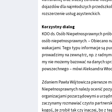
dojazdów dla najmłodszych przedszkol
rozszerzenie usług asystenckich.
Korzystny dialog
KDO ds. Osób Niepełnosprawnych prób
osób niepełnosprawnych. – Obiecano na
wakacjami. Tego typu informacje są pu
prowadzimy na zewnątrz, np. z radnymi.
my nie możemy bazować na danych sprze
powszechnego – mówi Aleksandra Włod
Zdaniem Pawła Wójtowicza pierwsze mie
Niepełnosprawnych należy ocenić pozyt
organizacjami pozarządowymi a urzędni
zaczynamy rozmawiać czysto partnersk
kogoś, że zrobił tak czy inaczej, bo z te