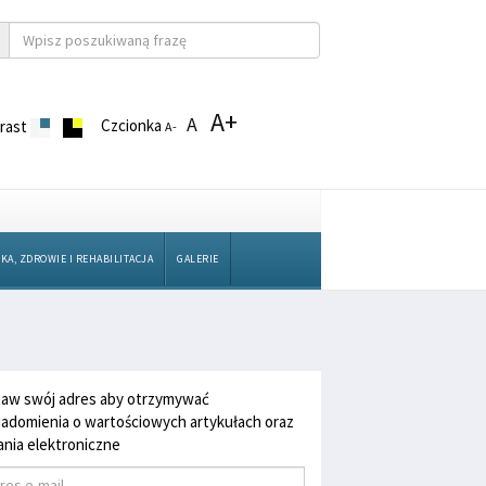
A+
A
Czcionka
rast
A-
KA, ZDROWIE I REHABILITACJA
GALERIE
aw swój adres aby otrzymywać
adomienia o wartościowych artykułach oraz
nia elektroniczne