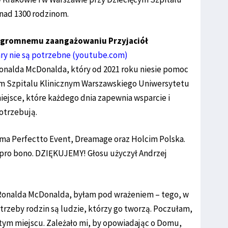
nad 1300 rodzinom.
 ogromnemu zaangażowaniu Przyjaciół
ary nie są potrzebne (youtube.com)
onalda McDonalda, który od 2021 roku niesie pomoc
ym Szpitalu Klinicznym Warszawskiego Uniwersytetu
ejsce, które każdego dnia zapewnia wsparcie i
potrzebują.
ma Perfectto Event, Dreamage oraz Holcim Polska.
 pro bono. DZIĘKUJEMY! Głosu użyczył Andrzej
Ronalda McDonalda, byłam pod wrażeniem – tego, w
potrzeby rodzin są ludzie, którzy go tworzą. Poczułam,
tym miejscu. Zależało mi, by opowiadając o Domu,