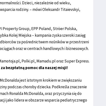
ormalności. Dzieci, niezależnie od wieku,
sparcia rodziny. – mówi Oleksandr Titaievskyi,
PI Property Group, EPP Poland, Ströer Polska,
bka Kolej Miejska – kampania zyska szeroki zasięg
o odbiorców za pośrednictwem nośników w przestrzeni
pociągach oraz w centrach handlowych i biznesowych.
Mamotoja.pl, Polki.pl, Mamadu.pl oraz Super Express.
a bezpłatną pomoc dla naszej misji!
McDonalda jest istotnym krokiem w zwiększaniu
dziny podczas choroby dziecka. Podkreśla znaczenie
omach Ronalda McDonalda, oraz przyczynia się do
i jako lidera w obszarze wsparcia pediatrycznego