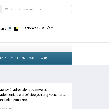
A+
A
Czcionka
rast
A-
KA, ZDROWIE I REHABILITACJA
GALERIE
aw swój adres aby otrzymywać
adomienia o wartościowych artykułach oraz
nia elektroniczne