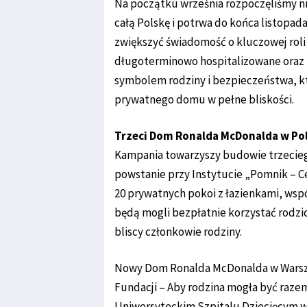
Na początku września rozpoczęliśmy n
całą Polskę i potrwa do końca listopad
zwiększyć świadomość o kluczowej roli 
długoterminowo hospitalizowane oraz 
symbolem rodziny i bezpieczeństwa, k
prywatnego domu w pełne bliskości.
Trzeci Dom Ronalda McDonalda w Po
Kampania towarzyszy budowie trzecie
powstanie przy Instytucie „Pomnik – C
20 prywatnych pokoi z łazienkami, wspól
będą mogli bezpłatnie korzystać rodzi
bliscy członkowie rodziny.
Nowy Dom Ronalda McDonalda w Warszaw
Fundacji – Aby rodzina mogła być razem
Uniwersyteckim Szpitalu Dziecięcym w