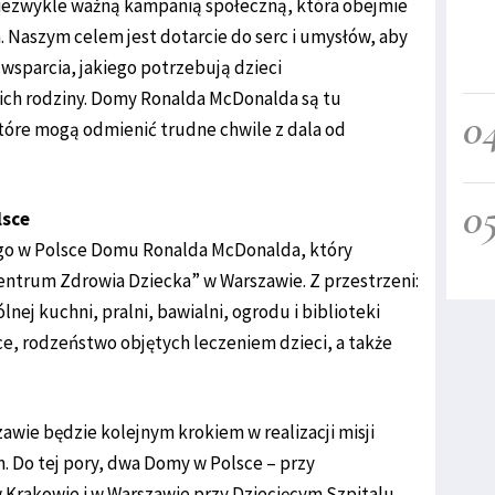
iezwykle ważną kampanią społeczną, która obejmie
a. Naszym celem jest dotarcie do serc i umysłów, aby
wsparcia, jakiego potrzebują dzieci
ich rodziny. Domy Ronalda McDonalda są tu
0
tóre mogą odmienić trudne chwile z dala od
0
lsce
go w Polsce Domu Ronalda McDonalda, który
entrum Zdrowia Dziecka” w Warszawie. Z przestrzeni:
nej kuchni, pralni, bawialni, ogrodu i biblioteki
ce, rodzeństwo objętych leczeniem dzieci, a także
ie będzie kolejnym krokiem w realizacji misji
. Do tej pory, dwa Domy w Polsce – przy
 Krakowie i w Warszawie przy Dziecięcym Szpitalu