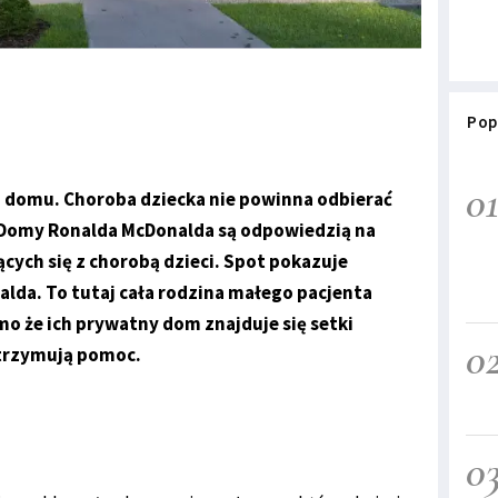
Pop
0
i o domu. Choroba dziecka nie powinna odbierać
Domy Ronalda McDonalda są odpowiedzią na
ych się z chorobą dzieci. Spot pokazuje
da. To tutaj cała rodzina małego pacjenta
o że ich prywatny dom znajduje się setki
0
otrzymują pomoc.
0