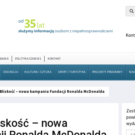
Kont
DANIA
POLITYKA COOKIES
KONTAKT
EDUKACJA
KULTURA I SZTUKA
SPORT I TURYSTYKA
PROJEKTY PROGRAMY
NAU
 Bliskość – nowa kampania Fundacji Ronalda McDonalda
Zost
powi
iskość – nowa
wyda