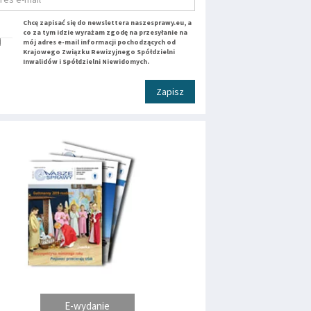
Chcę zapisać się do newslettera naszesprawy.eu, a
co za tym idzie wyrażam zgodę na przesyłanie na
mój adres e-mail informacji pochodzących od
Krajowego Związku Rewizyjnego Spółdzielni
Inwalidów i Spółdzielni Niewidomych.
Zapisz
E-wydanie