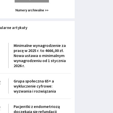
Numery archiwalne >>
ularne artykuły
1
Minimalne wynagrodzenie za
pracę w 2025 r. to 4666,00 zł.
Nowa ustawa o minimalnym
wynagrodzeniu od 1 stycznia
2026 r.
2
Grupa społeczna 65+ a
wykluczenie cyfrowe:
wyzwania i rozwiązania
3
Pacjentki z endometriozą
doczekają się refundacji