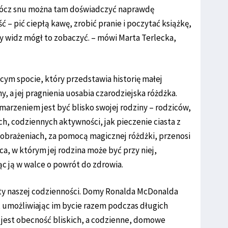
prócz snu można tam doświadczyć naprawdę
ć – pić ciepłą kawę, zrobić pranie i poczytać książkę,
y widz mógł to zobaczyć. – mówi Marta Terlecka,
cym spocie, który przedstawia historię małej
y, a jej pragnienia uosabia czarodziejska różdżka.
 marzeniem jest być blisko swojej rodziny – rodziców,
h, codziennych aktywności, jak pieczenie ciasta z
yobrażeniach, za pomocą magicznej różdżki, przenosi
, w którym jej rodzina może być przy niej,
ąc ją w walce o powrót do zdrowia.
nty naszej codzienności. Domy Ronalda McDonalda
, umożliwiając im bycie razem podczas długich
a jest obecność bliskich, a codzienne, domowe