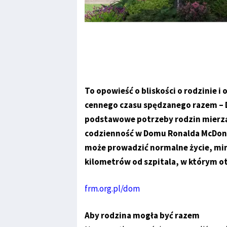
To opowieść o bliskości o rodzinie 
cennego czasu spędzanego razem – 
podstawowe potrzeby rodzin mierząc
codzienność w Domu Ronalda McDonal
może prowadzić normalne życie, mim
kilometrów od szpitala, w którym 
frm.org.pl/dom
Aby rodzina mogła być razem