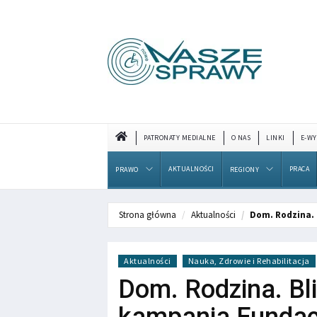
PATRONATY MEDIALNE
O NAS
LINKI
E-WY
AKTUALNOŚCI
PRACA
PRAWO
REGIONY
Strona główna
Aktualności
Dom. Rodzina.
Aktualności
Nauka, Zdrowie i Rehabilitacja
Dom. Rodzina. Bl