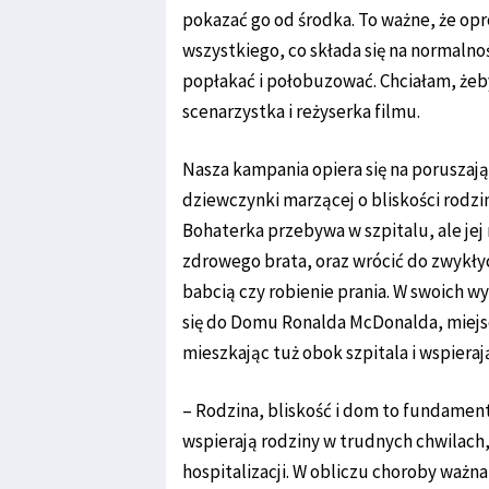
pokazać go od środka. To ważne, że o
wszystkiego, co składa się na normalnoś
popłakać i połobuzować. Chciałam, żeb
scenarzystka i reżyserka filmu.
Nasza kampania opiera się na poruszają
dziewczynki marzącej o bliskości rodzin
Bohaterka przebywa w szpitalu, ale jej
zdrowego brata, oraz wrócić do zwykłyc
babcią czy robienie prania. W swoich w
się do Domu Ronalda McDonalda, miejsca
mieszkając tuż obok szpitala i wspieraj
– Rodzina, bliskość i dom to fundame
wspierają rodziny w trudnych chwilach
hospitalizacji. W obliczu choroby ważn