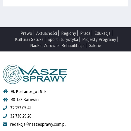
Prawo
Aktualności
Regiony
Praca
Edukacja
Kultura i Sztuka
Sport i turystyka
Projekty Programy
Nauka, Zdrowie i Rehabilitacja
Galerie
Al. Korfantego 191E
40-153 Katowice
32 253 05 41
32 730 29 28
redakcja@naszesprawy.com.pl