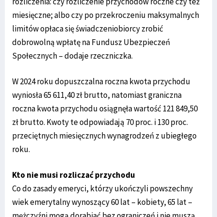
rozliczenia: czy rozliczenie przychodów roczne czy też
miesięczne; albo czy po przekroczeniu maksymalnych
limitów opłaca się świadczeniobiorcy zrobić
dobrowolną wpłatę na Fundusz Ubezpieczeń
Społecznych – dodaje rzeczniczka.
W 2024 roku dopuszczalna roczna kwota przychodu
wyniosła 65 611,40 zł brutto, natomiast graniczna
roczna kwota przychodu osiągnęła wartość 121 849,50
zł brutto. Kwoty te odpowiadają 70 proc. i 130 proc.
przeciętnych miesięcznych wynagrodzeń z ubiegłego
roku.
Kto nie musi rozliczać przychodu
Co do zasady emeryci, którzy ukończyli powszechny
wiek emerytalny wynoszący 60 lat – kobiety, 65 lat –
mężczyźni mogą dorabiać bez ograniczeń i nie muszą