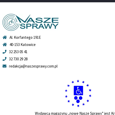
Al. Korfantego 191E
40-153 Katowice
32 253 05 41
32 730 29 28
redakcja@naszesprawy.com.pl
Wydawcą magazynu „nowe Nasze Sprawy” jest Kr