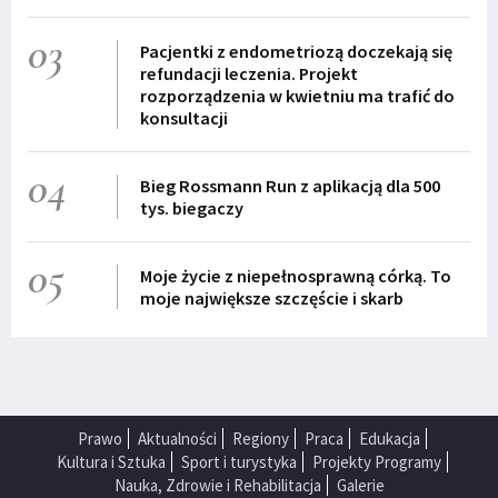
03
Pacjentki z endometriozą doczekają się
refundacji leczenia. Projekt
rozporządzenia w kwietniu ma trafić do
konsultacji
04
Bieg Rossmann Run z aplikacją dla 500
tys. biegaczy
05
Moje życie z niepełnosprawną córką. To
moje największe szczęście i skarb
Prawo
Aktualności
Regiony
Praca
Edukacja
Kultura i Sztuka
Sport i turystyka
Projekty Programy
Nauka, Zdrowie i Rehabilitacja
Galerie