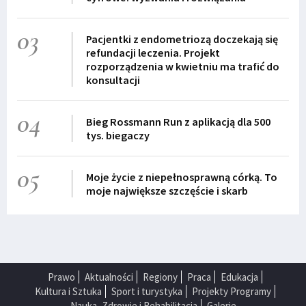
03
Pacjentki z endometriozą doczekają się
refundacji leczenia. Projekt
rozporządzenia w kwietniu ma trafić do
konsultacji
04
Bieg Rossmann Run z aplikacją dla 500
tys. biegaczy
05
Moje życie z niepełnosprawną córką. To
moje największe szczęście i skarb
Prawo
Aktualności
Regiony
Praca
Edukacja
Kultura i Sztuka
Sport i turystyka
Projekty Programy
Nauka, Zdrowie i Rehabilitacja
Galerie