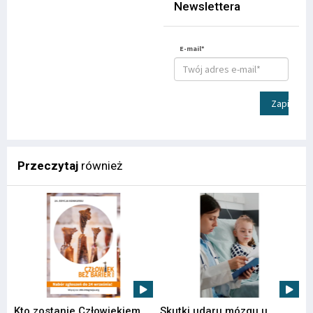
Newslettera
E-mail*
Zapisz
Przeczytaj
również
Kto zostanie Człowiekiem
Skutki udaru mózgu u