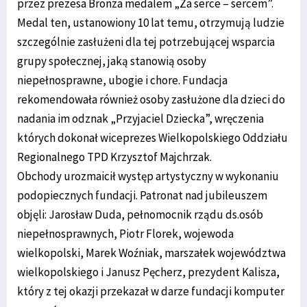
przez prezesa Bronza medalem „Za serce – sercem”.
Medal ten, ustanowiony 10 lat temu, otrzymują ludzie
szczególnie zasłużeni dla tej potrzebującej wsparcia
grupy społecznej, jaką stanowią osoby
niepełnosprawne, ubogie i chore. Fundacja
rekomendowała również osoby zasłużone dla dzieci do
nadania im odznak „Przyjaciel Dziecka”, wręczenia
których dokonał wiceprezes Wielkopolskiego Oddziału
Regionalnego TPD Krzysztof Majchrzak.
Obchody urozmaicił występ artystyczny w wykonaniu
podopiecznych fundacji. Patronat nad jubileuszem
objęli: Jarosław Duda, pełnomocnik rządu ds.osób
niepełnosprawnych, Piotr Florek, wojewoda
wielkopolski, Marek Woźniak, marszałek województwa
wielkopolskiego i Janusz Pęcherz, prezydent Kalisza,
który z tej okazji przekazał w darze fundacji komputer