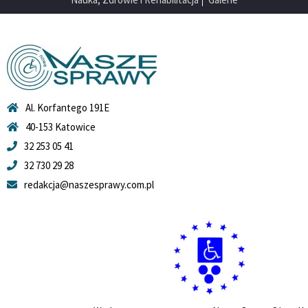
Al. Korfantego 191E
40-153 Katowice
32 253 05 41
32 730 29 28
redakcja@naszesprawy.com.pl