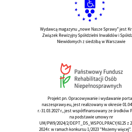
Wydawcą magazynu „nowe Nasze Sprawy” jest Kr
Związek Rewizyjny Spółdzielni Inwalidów i Spółdz
Niewidomych z siedzibą w Warszawie
Projekt pn. Opracowywanie i wydawanie porta
naszesprawy.eu, jest realizowany w okresie 01.04
r.-31.03.2027 r., jest współfinansowany ze środków
na podstawie umowy nr
UM/PW9/2024/2/DEPT_DS_WSPOLPRACY/6125 z 24
2024 r. w ramach konkursu 1/2023 "Możemy więcej".