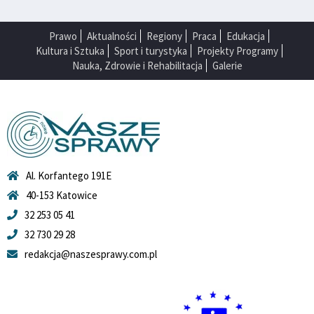
Prawo
Aktualności
Regiony
Praca
Edukacja
Kultura i Sztuka
Sport i turystyka
Projekty Programy
Nauka, Zdrowie i Rehabilitacja
Galerie
Al. Korfantego 191E
40-153 Katowice
32 253 05 41
32 730 29 28
redakcja@naszesprawy.com.pl