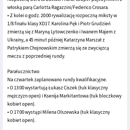
włoską parą Carlotta Ragazzini/Federico Crosara.
• Z kolei o godz. 20:00 rywalizację rozpoczną miksty w
1/8 finału klasy XD17. Karolina Pęk i Piotr Grudzień
zmierzą się z Maryną Lytowczenko i Iwanem Majem z
Ukrainy, a 45 minut później Katarzyna Marszał z
Patrykiem Chojnowskim zmierzą się ze zwycięzcą
meczu z poprzedniej rundy.
Parałucznictwo
Na czwartek zaplanowano rundy kwalifikacyjne.
• O 13:00 wystartują Łukasz Ciszek (łuk klasyczny
mężczyzn open) i Ksenija Markitantowa (łuk bloczkowy
kobiet open).
• O 17:00 wystąpi Milena Olszewska (łuk klasyczny
kobiet open).