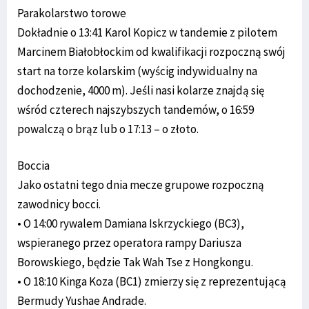
Parakolarstwo torowe
Dokładnie o 13:41 Karol Kopicz w tandemie z pilotem
Marcinem Białobłockim od kwalifikacji rozpoczną swój
start na torze kolarskim (wyścig indywidualny na
dochodzenie, 4000 m). Jeśli nasi kolarze znajdą się
wśród czterech najszybszych tandemów, o 16:59
powalczą o brąz lub o 17:13 – o złoto.
Boccia
Jako ostatni tego dnia mecze grupowe rozpoczną
zawodnicy bocci.
• O 14:00 rywalem Damiana Iskrzyckiego (BC3),
wspieranego przez operatora rampy Dariusza
Borowskiego, będzie Tak Wah Tse z Hongkongu.
• O 18:10 Kinga Koza (BC1) zmierzy się z reprezentującą
Bermudy Yushae Andrade.