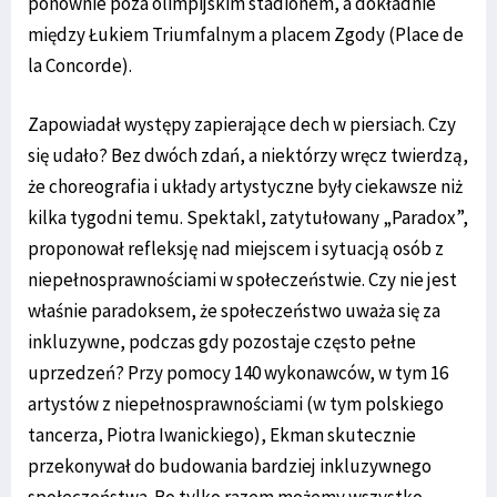
ponownie poza olimpijskim stadionem, a dokładnie
między Łukiem Triumfalnym a placem Zgody (Place de
la Concorde).
Zapowiadał występy zapierające dech w piersiach. Czy
się udało? Bez dwóch zdań, a niektórzy wręcz twierdzą,
że choreografia i układy artystyczne były ciekawsze niż
kilka tygodni temu. Spektakl, zatytułowany „Paradox”,
proponował refleksję nad miejscem i sytuacją osób z
niepełnosprawnościami w społeczeństwie. Czy nie jest
właśnie paradoksem, że społeczeństwo uważa się za
inkluzywne, podczas gdy pozostaje często pełne
uprzedzeń? Przy pomocy 140 wykonawców, w tym 16
artystów z niepełnosprawnościami (w tym polskiego
tancerza, Piotra Iwanickiego), Ekman skutecznie
przekonywał do budowania bardziej inkluzywnego
społeczeństwa. Bo tylko razem możemy wszystko.