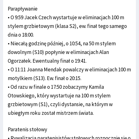
Parapływanie
• O 9:59 Jacek Czech wystartuje w eliminacjach 100 m
stylem grzbietowym (klasa S2), ew. finał tego samego
dnia o 18:00.
• Niecałą godzinę później, o 10:54, na 50 m stylem
dowolnym (S10) popłynie w eliminacjach Alan
Ogorzałek. Ewentualny finał o 19:41.
• O 11:11 Joanna Mendak powalczy w eliminacjach 100 m
motylkiem (S13). Ew. finał o 20:15.
• Od razu w finale o 17:50 zobaczymy Kamila
Otowskiego, który wystartuje na 100 m stylem
grzbietowym (S1), czyli dystansie, na którym w
ubiegłym roku został mistrzem świata.
Paratenis stołowy
• Rywalizacja paratenisistów stołowych rozpocznie się o