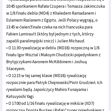
10:45 spotkaniem Rafała Czupera i Tomasza Jakimczuka
w 1/8 finału debla (MD4) z Khaledem Ramadanem i
Eslamem Raslanem z Egiptu. Jeśli Polacy wygrają, o
13:45 w ćwierćfinale czeka na nich francuska para
Fabien Lamirault (który był jednym z tych, którzy
zapalili paralimpijski znicz) i Julien Michaud.
• O 11:30 rywalizację w deblu (MD18) rozpoczną w 1/8
finału Igor Misztal i Maksym Chudzicki pojedynkiem z
Brytyjczykami Aaronem McKibbinem i Joshuą
Staceyem.
• O 12:15 w tej samej klasie (MD18) rywalizację
rozpocznie para Patryk Chojnowski/Piotr Grudzień. Ich
rywalami będą Japończycy Mahiro Funayama i
Katsuyoshi Yagi.
• O 17:00 od 1/16 finału rywalizację w mikście (XD7)
rozpoczną Dorota Bucław i Rafał Czuper pojedynkiem z