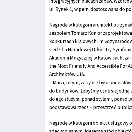
integracyjnych placach zabaw. Wzorcow
ul. Rynek 1, w pełni dostosowana do p
Nagrodę w kategorii architekt otrzymał
zespołem Tomasz Konior zaprojektowa
konkursach krajowych i międzynarodowy
siedziba Narodowej Orkiestry Symfoni
Akademii Muzycznej w Katowicach, za 
the Most Friendly And Accessible For A
Architektów UIA.
– Marzę o tym, żeby nie było podziałó
do budynków, żebyśmy czuli się jedną 
do ego służyła, ponad stylami, ponad w
podstawowa rzecz – przestrzeń publicz
Nagrodę w kategorii obiekt usługowy o
zdecydowanym liderem wśród obiektów