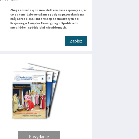
Chcę zapisać się do newslettera naszesprawy.eu, a
co za tym idzie wyrażam zgodę na przesyłanie na
mój adres e-mail informacji pochodzących od
Krajowego Związku Rewizyjnego Spółdzielni
Inwalidów i Spółdzielni Niewidomych.
Zapisz
E-wydanie