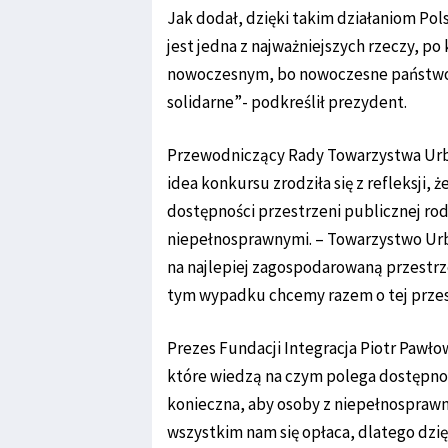
Jak dodał, dzięki takim działaniom Po
jest jedna z najważniejszych rzeczy, p
nowoczesnym, bo nowoczesne państwo 
solidarne”- podkreślił prezydent.
Przewodniczący Rady Towarzystwa Urba
idea konkursu zrodziła się z refleksji,
dostępności przestrzeni publicznej r
niepełnosprawnymi. – Towarzystwo Urb
na najlepiej zagospodarowaną przestrze
tym wypadku chcemy razem o tej przest
Prezes Fundacji Integracja Piotr Pawło
które wiedzą na czym polega dostępnoś
konieczna, aby osoby z niepełnospraw
wszystkim nam się opłaca, dlatego dzi