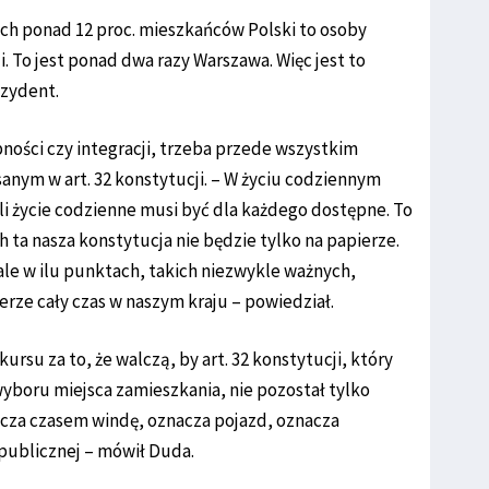
ych ponad 12 proc. mieszkańców Polski to osoby
i. To jest ponad dwa razy Warszawa. Więc jest to
ezydent.
ności czy integracji, trzeba przede wszystkim
sanym w art. 32 konstytucji. – W życiu codziennym
li życie codzienne musi być dla każdego dostępne. To
h ta nasza konstytucja nie będzie tylko na papierze.
 ale w ilu punktach, takich niezwykle ważnych,
erze cały czas w naszym kraju – powiedział.
su za to, że walczą, by art. 32 konstytucji, który
wyboru miejsca zamieszkania, nie pozostał tylko
acza czasem windę, oznacza pojazd, oznacza
publicznej – mówił Duda.