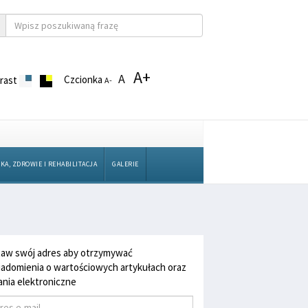
A+
A
Czcionka
rast
A-
KA, ZDROWIE I REHABILITACJA
GALERIE
aw swój adres aby otrzymywać
adomienia o wartościowych artykułach oraz
nia elektroniczne