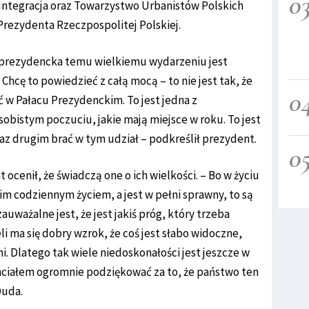
0
Integracja oraz Towarzystwo Urbanistów Polskich
rezydenta Rzeczpospolitej Polskiej.
 prezydencka temu wielkiemu wydarzeniu jest
hcę to powiedzieć z całą mocą – to nie jest tak, że
0
ść w Pałacu Prezydenckim. To jest jedna z
obistym poczuciu, jakie mają miejsce w roku. To jest
raz drugim brać w tym udział – podkreślił prezydent.
0
ocenił, że świadczą one o ich wielkości. – Bo w życiu
im codziennym życiem, a jest w pełni sprawny, to są
uważalne jest, że jest jakiś próg, który trzeba
li ma się dobry wzrok, że coś jest słabo widoczne,
i. Dlatego tak wiele niedoskonałości jest jeszcze w
hciałem ogromnie podziękować za to, że państwo ten
Duda.