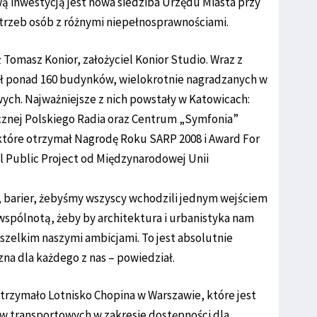
ą inwestycją jest nowa siedziba Urzędu Miasta przy
otrzeb osób z różnymi niepełnosprawnościami.
 Tomasz Konior, założyciel Konior Studio. Wraz z
ł ponad 160 budynków, wielokrotnie nagradzanych w
ch. Najważniejsze z nich powstały w Katowicach:
cznej Polskiego Radia oraz Centrum „Symfonia”
które otrzymał Nagrodę Roku SARP 2008 i Award For
ll Public Project od Międzynarodowej Unii
w, barier, żebyśmy wszyscy wchodzili jednym wejściem
wspólnotą, żeby by architektura i urbanistyka nam
szelkim naszymi ambicjami. To jest absolutnie
na dla każdego z nas – powiedział.
trzymało Lotnisko Chopina w Warszawie, które jest
 transportowych w zakresie dostępności dla