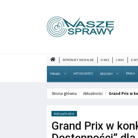
PATRONATY MEDIALNE
O NAS
LINKI
E-WY
AKTUALNOŚCI
PRACA
PRAWO
REGIONY
Strona główna
Aktualności
Grand Prix w k
Aktualności
Grand Prix w konk