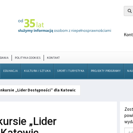
Kont
DANIA
POLITYKA COOKIES
KONTAKT
EDUKACJA
KULTURA I SZTUKA
SPORT I TURYSTYKA
PROJEKTY PROGRAMY
NAU
onkursie „Lider Dostępności” dla Katowic
Zost
powi
ursie „Lider
wyda