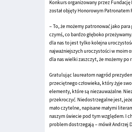
Konkurs organizowany przez Fundację 
został objęty Honorowym Patronatem P
– To, że możemy patronować jako para
czymś, co bardzo głęboko przeżywamy. C
dla nas to jest tylko kolejna uroczysto
najważniejszych uroczystości w moim os
dla nas wielki zaszczyt, że możemy po 
Gratulując laureatom nagród prezydent 
przeciętnego człowieka, który żyje swo
elementy, które są niezauważalne. Nieza
przekroczyć. Niedostrzegalne jest, jeże
mało czytelne, napisane małymi literam
naszym świecie pod tym względem. I c
problem dostrzegają – mówił Andrzej 