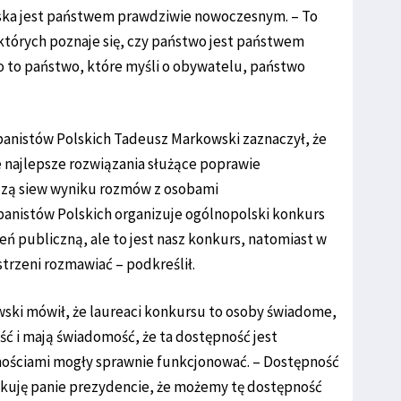
lska jest państwem prawdziwie nowoczesnym. – To
o których poznaje się, czy państwo jest państwem
to państwo, które myśli o obywatelu, państwo
nistów Polskich Tadeusz Markowski zaznaczył, że
 że najlepsze rozwiązania służące poprawie
odzą siew wyniku rozmów z osobami
anistów Polskich organizuje ogólnopolski konkurs
ń publiczną, ale to jest nasz konkurs, natomiast w
rzeni rozmawiać – podkreślił.
wski mówił, że laureaci konkursu to osoby świadome,
ć i mają świadomość, że ta dostępność jest
nościami mogły sprawnie funkcjonować. – Dostępność
ękuję panie prezydencie, że możemy tę dostępność