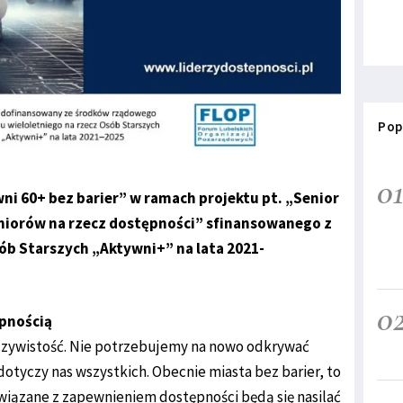
Pop
0
i 60+ bez barier” w ramach projektu pt. „Senior
eniorów na rzecz dostępności” sfinansowanego z
ób Starszych „Aktywni+” na lata 2021-
0
ępnością
czywistość. Nie potrzebujemy na nowo odkrywać
dotyczy nas wszystkich. Obecnie miasta bez barier, to
wiązane z zapewnieniem dostępności będą się nasilać