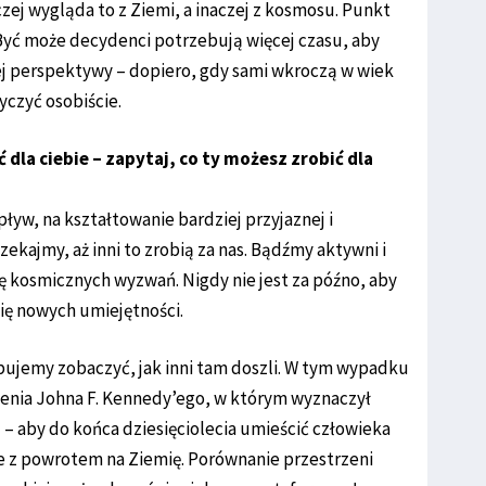
ej wygląda to z Ziemi, a inaczej z kosmosu. Punkt
 Być może decydenci potrzebują więcej czasu, aby
ej perspektywy – dopiero, gdy sami wkroczą w wiek
yczyć osobiście.
 dla ciebie – zapytaj, co ty możesz zrobić dla
yw, na kształtowanie bardziej przyjaznej i
zekajmy, aż inni to zrobią za nas. Bądźmy aktywni i
 kosmicznych wyzwań. Nigdy nie jest za późno, aby
ię nowych umiejętności.
bujemy zobaczyć, jak inni tam doszli. W tym wypadku
nia Johna F. Kennedy’ego, w którym wyznaczył
 aby do końca dziesięciolecia umieścić człowieka
ie z powrotem na Ziemię. Porównanie przestrzeni