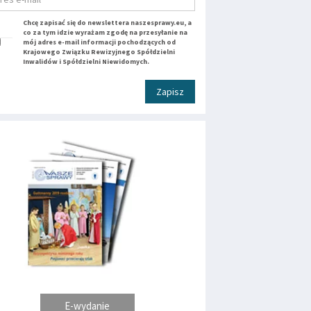
Chcę zapisać się do newslettera naszesprawy.eu, a
co za tym idzie wyrażam zgodę na przesyłanie na
mój adres e-mail informacji pochodzących od
Krajowego Związku Rewizyjnego Spółdzielni
Inwalidów i Spółdzielni Niewidomych.
Zapisz
E-wydanie