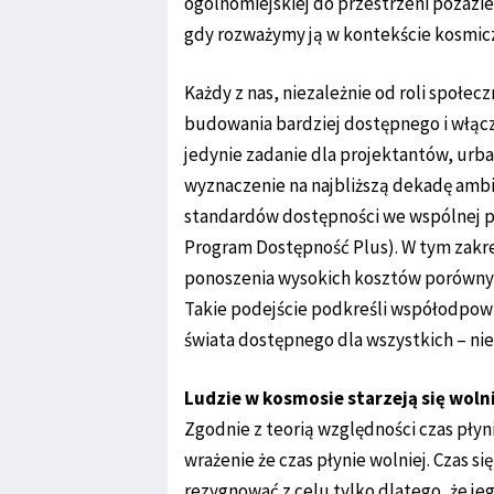
ogólnomiejskiej do przestrzeni pozazi
gdy rozważymy ją w kontekście kosmicz
Każdy z nas, niezależnie od roli społec
budowania bardziej dostępnego i włącz
jedynie zadanie dla projektantów, ur
wyznaczenie na najbliższą dekadę amb
standardów dostępności we wspólnej pr
Program Dostępność Plus). W tym zakre
ponoszenia wysokich kosztów porówny
Takie podejście podkreśli współodpow
świata dostępnego dla wszystkich – nie
Ludzie w kosmosie starzeją się woln
Zgodnie z teorią względności czas płyn
wrażenie że czas płynie wolniej. Czas si
rezygnować z celu tylko dlatego, że je