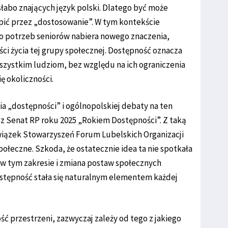
łabo znających język polski. Dlatego być może
pić przez „dostosowanie”. W tym kontekście
o potrzeb seniorów nabiera nowego znaczenia,
ci życia tej grupy społecznej. Dostępność oznacza
zystkim ludziom, bez względu na ich ograniczenia
ę okoliczności.
a „dostępności” i ogólnopolskiej debaty na ten
z Senat RP roku 2025 „Rokiem Dostępności”. Z taką
Związek Stowarzyszeń Forum Lubelskich Organizacji
ołeczne. Szkoda, że ostatecznie idea ta nie spotkała
 w tym zakresie i zmiana postaw społecznych
ostępność stała się naturalnym elementem każdej
ć przestrzeni, zazwyczaj zależy od tego z jakiego