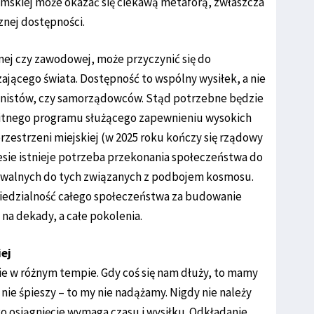
emskiej może okazać się ciekawą metaforą, zwłaszcza
nej dostępności.
znej czy zawodowej, może przyczynić się do
ającego świata. Dostępność to wspólny wysiłek, a nie
banistów, czy samorządowców. Stąd potrzebne będzie
itnego programu służącego zapewnieniu wysokich
zestrzeni miejskiej (w 2025 roku kończy się rządowy
sie istnieje potrzeba przekonania społeczeństwa do
walnych do tych związanych z podbojem kosmosu.
iedzialność całego społeczeństwa za budowanie
 na dekady, a całe pokolenia.
iej
ie w różnym tempie. Gdy coś się nam dłuży, to mamy
ę nie śpieszy – to my nie nadążamy. Nigdy nie należy
go osiągnięcie wymaga czasu i wysiłku. Odkładanie