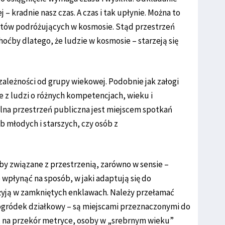
j – kradnie nasz czas. A czas i tak upłynie. Można to
tów podróżujących w kosmosie. Stąd przestrzeń
oćby dlatego, że ludzie w kosmosie – starzeją się
 zależności od grupy wiekowej. Podobnie jak załogi
e z ludzi o różnych kompetencjach, wieku i
lna przestrzeń publiczna jest miejscem spotkań
 młodych i starszych, czy osób z
by związane z przestrzenią, zarówno w sensie –
wpłynąć na sposób, w jaki adaptują się do
żyją w zamkniętych enklawach. Należy przełamać
y ogródek działkowy – są miejscami przeznaczonymi do
e, na przekór metryce, osoby w „srebrnym wieku”