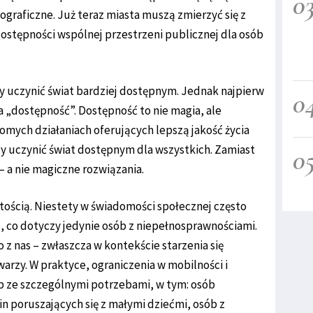
0
raficzne. Już teraz miasta muszą zmierzyć się z
tępności wspólnej przestrzeni publicznej dla osób
by uczynić świat bardziej dostępnym. Jednak najpierw
0
 „dostępność”. Dostępność to nie magia, ale
omych działaniach oferujących lepszą jakość życia
by uczynić świat dostępnym dla wszystkich. Zamiast
0
 a nie magiczne rozwiązania.
tością. Niestety w świadomości społecznej często
, co dotyczy jedynie osób z niepełnosprawnościami.
z nas – zwłaszcza w kontekście starzenia się
arzy. W praktyce, ograniczenia w mobilności i
ób ze szczególnymi potrzebami, w tym: osób
zin poruszających się z małymi dziećmi, osób z