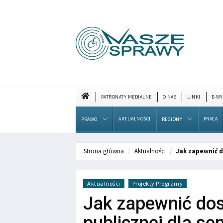
PATRONATY MEDIALNE
O NAS
LINKI
E-WY
AKTUALNOŚCI
PRACA
PRAWO
REGIONY
Strona główna
Aktualności
Jak zapewnić d
Aktualności
Projekty Programy
Jak zapewnić dos