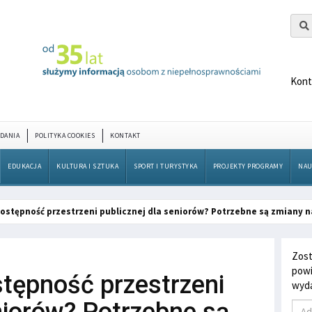
Kont
DANIA
POLITYKA COOKIES
KONTAKT
EDUKACJA
KULTURA I SZTUKA
SPORT I TURYSTYKA
PROJEKTY PROGRAMY
NAU
ostępność przestrzeni publicznej dla seniorów? Potrzebne są zmiany
Zost
powi
tępność przestrzeni
wyda