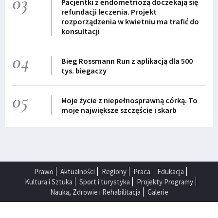
03
Pacjentki z endometriozą doczekają się
refundacji leczenia. Projekt
rozporządzenia w kwietniu ma trafić do
konsultacji
04
Bieg Rossmann Run z aplikacją dla 500
tys. biegaczy
05
Moje życie z niepełnosprawną córką. To
moje największe szczęście i skarb
Prawo
Aktualności
Regiony
Praca
Edukacja
Kultura i Sztuka
Sport i turystyka
Projekty Programy
Nauka, Zdrowie i Rehabilitacja
Galerie