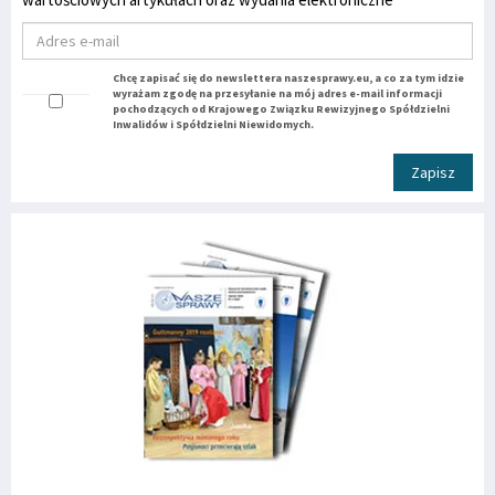
Chcę zapisać się do newslettera naszesprawy.eu, a co za tym idzie
wyrażam zgodę na przesyłanie na mój adres e-mail informacji
pochodzących od Krajowego Związku Rewizyjnego Spółdzielni
Inwalidów i Spółdzielni Niewidomych.
Zapisz