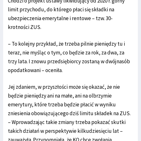
Chodzi o projekt ustawy likwidujący od 2020 r. górny
limit przychodu, do którego płaci się składki na
ubezpieczenia emerytalne i rentowe – tzw. 30-
krotności ZUS.
– To kolejny przykład, że trzeba pilnie pieniędzy tu i
teraz, nie myśląc o tym, co będzie za rok, za dwa, za
trzy lata. I znowu przedsiębiorcy zostaną w dwójnasób
opodatkowani – oceniła.
Jej zdaniem, w przyszłości może się okazać, że nie
będzie pieniędzy ani na małe, ani na olbrzymie
emerytury, które trzeba będzie płacić w wyniku
zniesienia obowiązującego dziś limitu składek na ZUS.
– Wprowadzając takie zmiany trzeba pokazać skutki
takich działań w perspektywie kilkudziesięciu lat –
zauważyła. Przypomniała, że KO chce zwołania