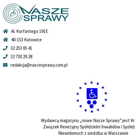
Al. Korfantego 191E
40-153 Katowice
32 253 05 41
32 730 29 28
redakcja@naszesprawy.com.pl
Wydawcą magazynu „nowe Nasze Sprawy” jest Kr
Związek Rewizyjny Spółdzielni Inwalidów i Spółdz
Niewidomych z siedzibą w Warszawie