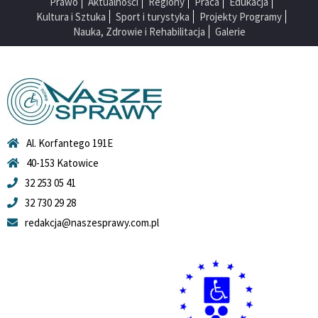
Prawo
Aktualności
Regiony
Praca
Edukacja
Kultura i Sztuka
Sport i turystyka
Projekty Programy
Nauka, Zdrowie i Rehabilitacja
Galerie
Al. Korfantego 191E
40-153 Katowice
32 253 05 41
32 730 29 28
redakcja@naszesprawy.com.pl