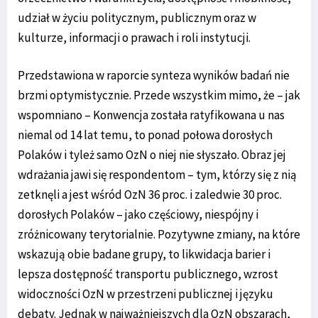
udział w życiu politycznym, publicznym oraz w
kulturze, informacji o prawach i roli instytucji.
Przedstawiona w raporcie synteza wyników badań nie
brzmi optymistycznie. Przede wszystkim mimo, że – jak
wspomniano – Konwencja została ratyfikowana u nas
niemal od 14 lat temu, to ponad połowa dorosłych
Polaków i tyleż samo OzN o niej nie słyszało. Obraz jej
wdrażania jawi się respondentom – tym, którzy się z nią
zetknęli a jest wśród OzN 36 proc. i zaledwie 30 proc.
dorosłych Polaków – jako częściowy, niespójny i
zróżnicowany terytorialnie. Pozytywne zmiany, na które
wskazują obie badane grupy, to likwidacja barier i
lepsza dostępność transportu publicznego, wzrost
widoczności OzN w przestrzeni publicznej i języku
debaty. Jednak w najważniejszych dla OzN obszarach,