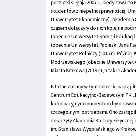
początki sięgają 2007 r., kiedy zawart
studentów z niepełnosprawnością. Um
Uniwersytet Ekonomiczny), Akademia G
czasem dołączyły do nich kolejne pod
(obecnie Uniwersytet Komisji Edukacji
(obecnie Uniwersytet Papieski Jana Pawła
Uniwersytet Rolniczy (2015 r.). Późnie
Modrzewskiego (obecnie Uniwersytet A
Miasta Krakowa (2019 r.), a także Akade
Istotne zmiany w tym zakresie nastąp
Centrum Edukacyjno-Badawczym PK „Dzi
kulminacyjnym momentem było zawarci
szczególnymi potrzebami. Ono zastąpi
dołączyły Akademia Kultury Fizycznej 
im. Stanisława Wyspiańskiego w Krakow