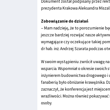
Dokument został podpisany przez rekto
prezydenta Krakowa Aleksandra Miszal
Zobowiązanie do działań
– Mam nadzieję, że to porozumienie bę
jeszcze bardziej rozwijać nasze aktywn
wymagające czy oczekujące takiej pomoc
dr hab. inż. Andrzej Szarata podczas ot
W swoim wystąpieniu zwrócił uwagę na 
wsparcia. Wspomniał o okresie swoich st
inżynierem budownictwa drogowego i 
fanaberią było obniżanie krawężnika. Dz
zaznaczył, że konferencja jest miejsc
wrażliwości. Można również pokazywać 
osoby.