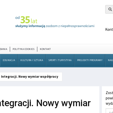
Kont
DANIA
POLITYKA COOKIES
KONTAKT
EDUKACJA
KULTURA I SZTUKA
SPORT I TURYSTYKA
PROJEKTY PROGRAMY
NAU
 Integracji. Nowy wymiar współpracy
Zost
powi
ntegracji. Nowy wymiar
wyda