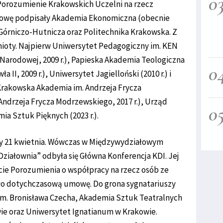
0
o Porozumienie Krakowskich Uczelni na rzecz
owę podpisały Akademia Ekonomiczna (obecnie
órniczo-Hutnicza oraz Politechnika Krakowska. Z
mioty. Najpierw Uniwersytet Pedagogiczny im. KEN
 Narodowej, 2009 r.), Papieska Akademia Teologiczna
0
 II, 2009 r.), Uniwersytet Jagielloński (2010 r.) i
j Krakowska Akademia im. Andrzeja Frycza
ndrzeja Frycza Modrzewskiego, 2017 r.), Urząd
0
mia Sztuk Pięknych (2023 r.).
iły 21 kwietnia. Wówczas w Międzywydziałowym
ałownia” odbyła się Główna Konferencja KDI. Jej
e Porozumienia o współpracy na rzecz osób ze
ło dotychczasową umowę. Do grona sygnatariuszy
im. Bronisława Czecha, Akademia Sztuk Teatralnych
ie oraz Uniwersytet Ignatianum w Krakowie.