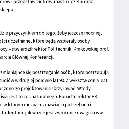
rów i przedstawicieli dwunastu uczelni oraz
skiego.
dzie przyczynkiem do tego, żeby jeszcze mocniej,
ości uczelniane, które będą wspierały osoby
y – stwierdził rektor Politechniki Krakowskiej prof.
warcia Głównej Konferencji.
zmieniające się postrzeganie osób, które potrzebują
udiów w drugiej połowie lat 90. Z wykształcenia jest
uczono go projektowania skrzyżowań. Wtedy
isiaj jest to coś naturalnego. Ponadto rektor PK
em, w którym można rozmawiać o potrzebach i
studentom, jak ważne jest zwrócenie uwagi na ww.