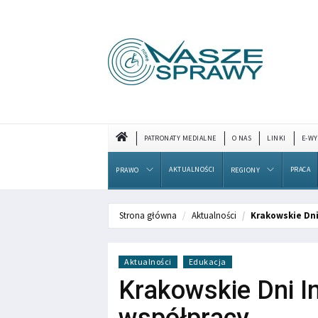
PATRONATY MEDIALNE
O NAS
LINKI
E-WY
AKTUALNOŚCI
PRACA
PRAWO
REGIONY
Strona główna
Aktualności
Krakowskie Dni
Aktualności
Edukacja
Krakowskie Dni I