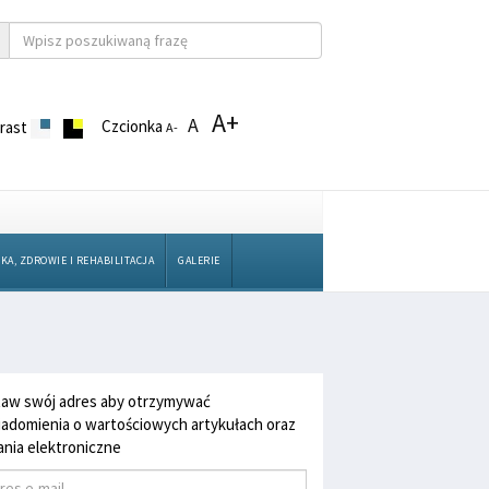
A+
A
Czcionka
rast
A-
KA, ZDROWIE I REHABILITACJA
GALERIE
aw swój adres aby otrzymywać
adomienia o wartościowych artykułach oraz
nia elektroniczne