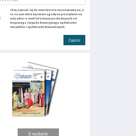
Chcę zapisać się do newslettera naszesprawy.eu, a
co za tym idzie wyrażam zgodę na przesyłanie na
mój adres e-mail informacji pochodzących od
Krajowego Związku Rewizyjnego Spółdzielni
Inwalidów i Spółdzielni Niewidomych.
Zapisz
E-wydanie