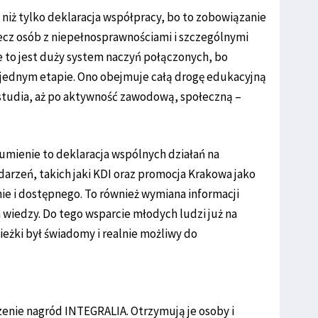
j niż tylko deklaracja współpracy, bo to zobowiązanie
zecz osób z niepełnosprawnościami i szczególnymi
e to jest duży system naczyń połączonych, bo
na jednym etapie. Ono obejmuje całą drogę edukacyjną
studia, aż po aktywność zawodową, społeczną –
umienie to deklaracja wspólnych działań na
arzeń, takich jaki KDI oraz promocja Krakowa jako
ie i dostępnego. To również wymiana informacji
a wiedzy. Do tego wsparcie młodych ludzi już na
cieżki był świadomy i realnie możliwy do
zenie nagród INTEGRALIA. Otrzymują je osoby i