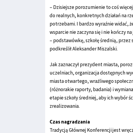
– Dzisiejsze porozumienie to coś więce
do realnych, konkretnych działań na r
potrzebami. I bardzo wyraźnie widać, ż
wsparcie nie zaczyna się i nie kończy 
– podstawówkę, szkołę średnią, przez 
podkreślił Aleksander Miszalski.
Jak zaznaczył prezydent miasta, poroz
uczelniach, organizacja dostępnych wyd
miasta otwartego, wrażliwego społeczn
(różnorakie raporty, badania) i wymian
etapie szkoły średniej, aby ich wybór ś
zrealizowania.
Czas nagradzania
Tradycją Głównej Konferencji jest wręc