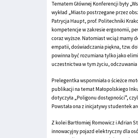
Tematem Głównej Konferencji były „Wsp
wykład „Miasto postrzegane przez obszar
Patrycja Haupt, prof. Politechniki Krak
kompetencje w zakresie ergonomii, pe
coraz wyższe. Natomiast wciąż mamy de
empatii, doświadczania piękna, tzw. d
powinna być rozumiana tylko jako elimi
uczestnictwa w tym życiu, odczuwania p
Prelegentka wspomniała o ścieżce mot
publikacji na temat Małopolskiego Ink
dotyczyła „Poligonu dostępności”, czyl
Powstała ona z inicjatywy studentek ar
Z kolei Bartłomiej Romowicz i Adrian S
innowacyjny pojazd elektryczny dla os