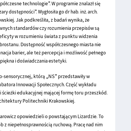
ółczesne technologie”. W programie znalazł się
y dostępności”. Wygłosiła go dr hab. inż. arch.
owskiej. Jak podkreśliła, z badań wynika, że
wnych standardów czy rozumienia przepisów są
ficyty w rozumieniu świata z punktu widzenia
obrostanu. Dostępność współczesnego miasta nie
nacja barier, ale też percepcja i możliwość pełnego
iękna i doświadczania estetyki.
o-sensorycznej, którą „NS” przedstawiły w
ubatora Innowacji Społecznych. Część wykładu
i ścieżki edukacyjnej mającej formę toru przeszkód.
chitektury Politechniki Krakowskiej.
tarowicz opowiedzieli o powstającym Lizardzie. To
ób z niepełnosprawnością ruchową. Pracę nad nim