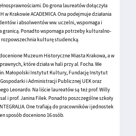
ełnosprawnościami. Do grona laureatów dołączyła
H w Krakowie ACADEMICA. Ona podejmuje działania
udentów i absolwentów ww. uczelni, wspomaga i
za granicą. Ponadto wspomaga potrzeby kulturalno-
i rozpowszechnia kulturę studencką.
 docenione Muzeum Historyczne Miasta Krakowa, a w
awnych, które działa w hali przy al. Focha. We
n. Małopolski Instytut Kultury, Fundację Instytut
Gospodarki i Administracji Publicznej UEK oraz
o Leonardo. Na liście laureatów są też prof. Willy
al i prof. Janina Filek. Ponadto poszczególne szkoły
NTEGRALIA. One trafiają do pracowników i jednostek
en sposób doceniono 16 osób.