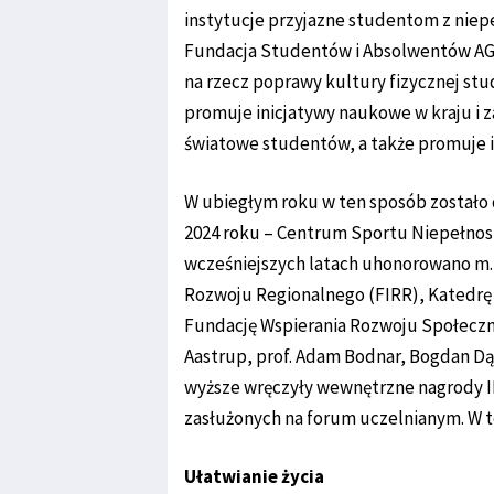
instytucje przyjazne studentom z niep
Fundacja Studentów i Absolwentów AG
na rzecz poprawy kultury fizycznej st
promuje inicjatywy naukowe w kraju i 
światowe studentów, a także promuje 
W ubiegłym roku w ten sposób zostało
2024 roku – Centrum Sportu Niepełnospr
wcześniejszych latach uhonorowano m.i
Rozwoju Regionalnego (FIRR), Katedrę 
Fundację Wspierania Rozwoju Społeczneg
Aastrup, prof. Adam Bodnar, Bogdan Dąs
wyższe wręczyły wewnętrzne nagrody I
zasłużonych na forum uczelnianym. W t
Ułatwianie życia