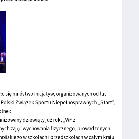
ło się mnóstwo inicjatyw, organizowanych od lat
az Polski Związek Sportu Niepełnosprawnych „Start”,
lnej:
izowany dziewiąty już rok, „WF z
ólnych zajęć wychowania fizycznego, prowadzonych
pijskiego w szkołach i przedszkolach w całym kraju