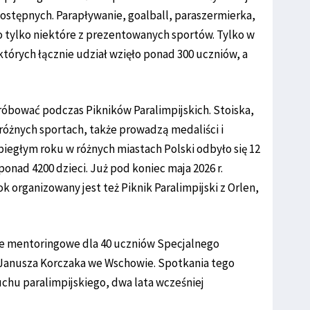
dostępnych. Parapływanie, goalball, paraszermierka,
 tylko niektóre z prezentowanych sportów. Tylko w
 których łącznie udział wzięło ponad 300 uczniów, a
róbować podczas Pikników Paralimpijskich. Stoiska,
różnych sportach, także prowadzą medaliści i
ubiegłym roku w różnych miastach Polski odbyło się 12
ponad 4200 dzieci. Już pod koniec maja 2026 r.
ok organizowany jest też Piknik Paralimpijski z Orlen,
nie mentoringowe dla 40 uczniów Specjalnego
anusza Korczaka we Wschowie. Spotkania tego
uchu paralimpijskiego, dwa lata wcześniej