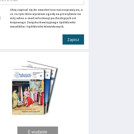
Chcę zapisać się do newslettera naszesprawy.eu, a
co za tym idzie wyrażam zgodę na przesyłanie na
mój adres e-mail informacji pochodzących od
Krajowego Związku Rewizyjnego Spółdzielni
Inwalidów i Spółdzielni Niewidomych.
Zapisz
E-wydanie