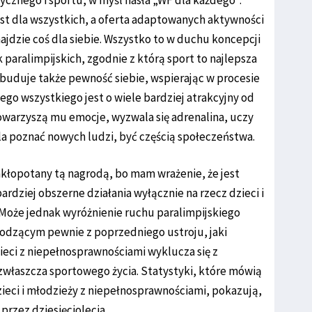
cznego i sportu, w myśl hasła „WF dla każdego”.
jest dla wszystkich, a oferta adaptowanych aktywności
najdzie coś dla siebie. Wszystko to w duchu koncepcji
paralimpijskich, zgodnie z którą sport to najlepsza
e buduje także pewność siebie, wspierając w procesie
tego wszystkiego jest o wiele bardziej atrakcyjny od
towarzyszą mu emocje, wyzwala się adrenalina, uczy
la poznać nowych ludzi, być częścią społeczeństwa.
zakłopotany tą nagrodą, bo mam wrażenie, że jest
ardziej obszerne działania wyłącznie na rzecz dzieci i
 Może jednak wyróżnienie ruchu paralimpijskiego
dzącym pewnie z poprzedniego ustroju, jaki
ieci z niepełnosprawnościami wyklucza się z
właszcza sportowego życia. Statystyki, które mówią
dzieci i młodzieży z niepełnosprawnościami, pokazują,
przez dziesięciolecia.