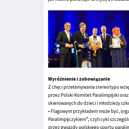
Wyróżnienie i zobowiązanie
Z chęci przełamywania stereotypu wzię
przez Polski Komitet Paralimpijski or
skierowanych do dzieci i młodzieży szko
• Flagowym przykładem może być, organ
Paralimpijczykiem”, czyli cykl szczeg
przez gwiazdy polskiego sportu paralim