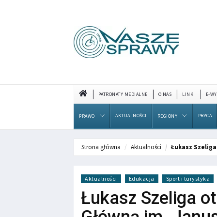
PATRONATY MEDIALNE
O NAS
LINKI
E-WY
AKTUALNOŚCI
PRACA
PRAWO
REGIONY
Strona główna
Aktualności
Łukasz Szeliga
Aktualności
Edukacja
Sport i turystyka
Łukasz Szeliga o