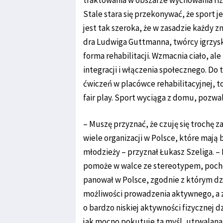
traktowania w obszarze wychowania fizy
Stale stara się przekonywać, że sport 
jest tak szeroka, że w zasadzie każdy z
dra Ludwiga Guttmanna, twórcy igrzysk 
forma rehabilitacji. Wzmacnia ciało, al
integracji i włączenia społecznego. Do 
ćwiczeń w placówce rehabilitacyjnej, 
fair play. Sport wyciąga z domu, pozwa
– Muszę przyznać, że czuję się trochę 
wiele organizacji w Polsce, które mają b
młodzieży – przyznał Łukasz Szeliga. –
pomoże w walce ze stereotypem, pocho
panował w Polsce, zgodnie z którym dz
możliwości prowadzenia aktywnego, a z
o bardzo niskiej aktywności fizycznej 
jak mocno pokutuje ta myśl, utrwalana 