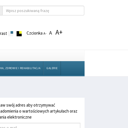
A+
A
Czcionka
rast
A-
KA, ZDROWIE I REHABILITACJA
GALERIE
aw swój adres aby otrzymywać
adomienia o wartościowych artykułach oraz
nia elektroniczne