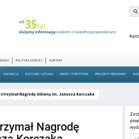
Kont
DANIA
POLITYKA COOKIES
KONTAKT
EDUKACJA
KULTURA I SZTUKA
SPORT I TURYSTYKA
PROJEKTY PROGRAMY
NAU
 otrzymał Nagrodę Główną im. Janusza Korczaka
Zost
powi
trzymał Nagrodę
wyda