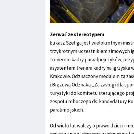
Zerwać ze stereotypem
Łukasz Szeliga jest wielokrotnym mistr
trzykrotnym uczestnikiem zimowych igrz
trenerem kadry paraalpejczyków, przygo
asystentem trenera kadry na igrzyska 
Krakowie. Odznaczony medalem za zasł
i Brązową Odznaką „Za zasługi dla spor
turystyki do komitetu sterującego pro
zespołu roboczego ds. kandydatury Polsk
paralimpijskich.
Od wielu lat walczy o prawo dzieci i 