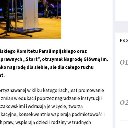
Pop
olskiego Komitetu Paralimpijskiego oraz
0
sprawnych „Start”, otrzymał Nagrodę Główną im.
ako nagrodę dla siebie, ale dla całego ruchu
at.
rzyznawanej w kilku kategoriach, jest promowanie
0
 zmian w edukacji poprzez nagradzanie instytucji i
czakowskimi i wdrażają je w życie, tworzą
kacyjne, konsekwentnie wspierają podmiotowość i
h praw, wspierają dzieci i rodziny w trudnych