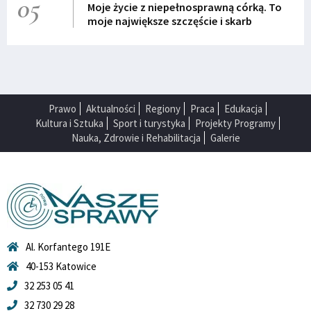
05
Moje życie z niepełnosprawną córką. To
moje największe szczęście i skarb
Prawo
Aktualności
Regiony
Praca
Edukacja
Kultura i Sztuka
Sport i turystyka
Projekty Programy
Nauka, Zdrowie i Rehabilitacja
Galerie
Al. Korfantego 191E
40-153 Katowice
32 253 05 41
32 730 29 28