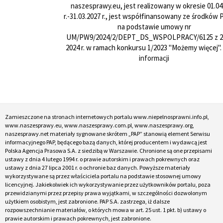
naszesprawy.eu, jest realizowany w okresie 01.04
r.-31.03.2027 r., jest współfinansowany ze środków
na podstawie umowy nr
UM/PW9/2024/2/DEPT_DS_WSPOLPRACY/6125 z 24
2024 r. w ramach konkursu 1/2023 "Możemy więcej".
informacji
Zamieszczone na stronach internetowych portalu www.niepelnosprawni.info.pl,
www.naszesprawy.eu, www.naszesprawy.com.pl, www.naszesprawy.org,
naszesprawy.net materiały sygnowane skrótem „PAP” stanowią element Serwisu
informacyjnego PAP, będącego bazą danych, której producentem i wydawcą jest
Polska Agencja Prasowa S.A. z siedzibą w Warszawie. Chronione są one przepisami
ustawy z dnia 4 lutego 1994 r. o prawie autorskim i prawach pokrewnych oraz
ustawy z dnia 27 lipca 2001 r. o ochronie baz danych. Powyższe materiały
wykorzystywane są przez właściciela portalu na podstawie stosownej umowy
licencyjnej. Jakiekolwiek ich wykorzystywanie przez użytkowników portalu, poza
przewidzianymi przez przepisy prawa wyjątkami, w szczególności dozwolonym
użytkiem osobistym, jest zabronione. PAP S.A. zastrzega, iż dalsze
rozpowszechnianie materiałów, o których mowa w art. 25 ust. 1 pkt. b) ustawy o
prawie autorskim i prawach pokrewnych, jest zabronione.