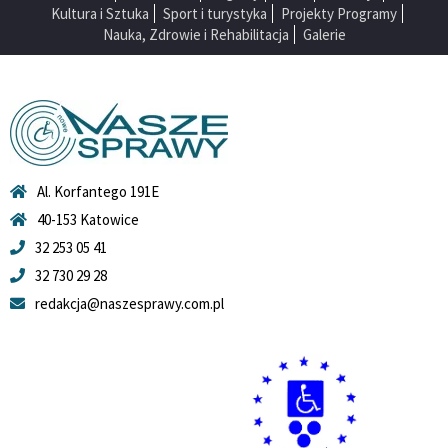
Kultura i Sztuka
Sport i turystyka
Projekty Programy
Nauka, Zdrowie i Rehabilitacja
Galerie
Al. Korfantego 191E
40-153 Katowice
32 253 05 41
32 730 29 28
redakcja@naszesprawy.com.pl