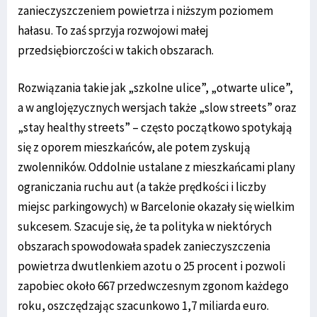
zanieczyszczeniem powietrza i niższym poziomem
hałasu. To zaś sprzyja rozwojowi małej
przedsiębiorczości w takich obszarach.
Rozwiązania takie jak „szkolne ulice”, „otwarte ulice”,
a w anglojęzycznych wersjach także „slow streets” oraz
„stay healthy streets” – często początkowo spotykają
się z oporem mieszkańców, ale potem zyskują
zwolenników. Oddolnie ustalane z mieszkańcami plany
ograniczania ruchu aut (a także prędkości i liczby
miejsc parkingowych) w Barcelonie okazały się wielkim
sukcesem. Szacuje się, że ta polityka w niektórych
obszarach spowodowała spadek zanieczyszczenia
powietrza dwutlenkiem azotu o 25 procent i pozwoli
zapobiec około 667 przedwczesnym zgonom każdego
roku, oszczędzając szacunkowo 1,7 miliarda euro.