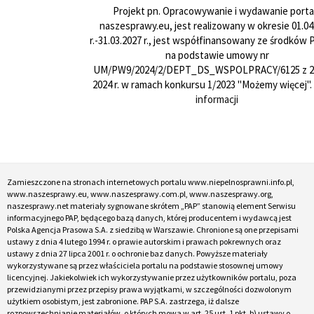
Projekt pn. Opracowywanie i wydawanie porta
naszesprawy.eu, jest realizowany w okresie 01.04
r.-31.03.2027 r., jest współfinansowany ze środków
na podstawie umowy nr
UM/PW9/2024/2/DEPT_DS_WSPOLPRACY/6125 z 24
2024 r. w ramach konkursu 1/2023 "Możemy więcej".
informacji
Zamieszczone na stronach internetowych portalu www.niepelnosprawni.info.pl,
www.naszesprawy.eu, www.naszesprawy.com.pl, www.naszesprawy.org,
naszesprawy.net materiały sygnowane skrótem „PAP” stanowią element Serwisu
informacyjnego PAP, będącego bazą danych, której producentem i wydawcą jest
Polska Agencja Prasowa S.A. z siedzibą w Warszawie. Chronione są one przepisami
ustawy z dnia 4 lutego 1994 r. o prawie autorskim i prawach pokrewnych oraz
ustawy z dnia 27 lipca 2001 r. o ochronie baz danych. Powyższe materiały
wykorzystywane są przez właściciela portalu na podstawie stosownej umowy
licencyjnej. Jakiekolwiek ich wykorzystywanie przez użytkowników portalu, poza
przewidzianymi przez przepisy prawa wyjątkami, w szczególności dozwolonym
użytkiem osobistym, jest zabronione. PAP S.A. zastrzega, iż dalsze
rozpowszechnianie materiałów, o których mowa w art. 25 ust. 1 pkt. b) ustawy o