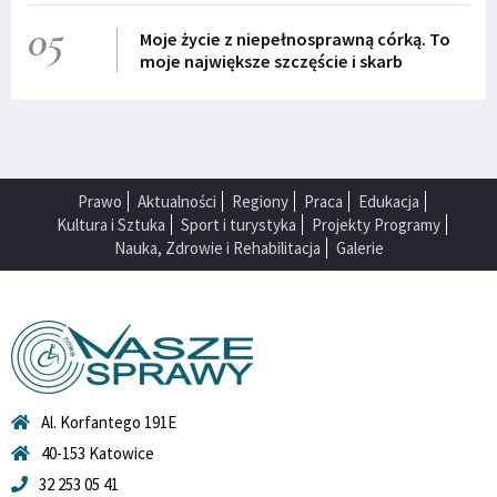
05
Moje życie z niepełnosprawną córką. To
moje największe szczęście i skarb
Prawo
Aktualności
Regiony
Praca
Edukacja
Kultura i Sztuka
Sport i turystyka
Projekty Programy
Nauka, Zdrowie i Rehabilitacja
Galerie
Al. Korfantego 191E
40-153 Katowice
32 253 05 41