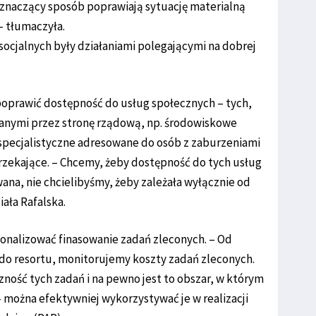
w znaczący sposób poprawiają sytuację materialną
– tłumaczyła.
socjalnych były działaniami polegającymi na dobrej
poprawić dostępność do usług społecznych – tych,
wanymi przez stronę rządową, np. środowiskowe
pecjalistyczne adresowane do osób z zaburzeniami
zekające. – Chcemy, żeby dostępność do tych usług
wana, nie chcielibyśmy, żeby zależała wyłącznie od
ła Rafalska.
jonalizować finasowanie zadań zleconych. – Od
do resortu, monitorujemy koszty zadań zleconych.
ość tych zadań i na pewno jest to obszar, w którym
– można efektywniej wykorzystywać je w realizacji