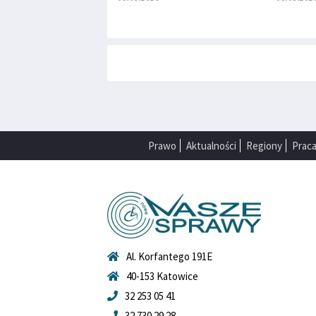
Prawo
Aktualności
Regiony
Prac
Al. Korfantego 191E
40-153 Katowice
32 253 05 41
32 730 29 28