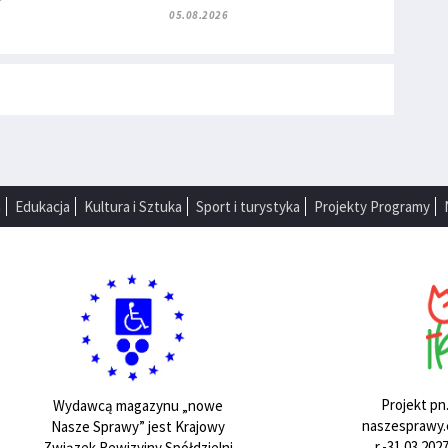
05.08.2026
a
Edukacja
Kultura i Sztuka
Sport i turystyka
Projekty Programy
Projekt pn
Wydawcą magazynu „nowe
naszesprawy.e
Nasze Sprawy” jest Krajowy
r.-31.03.20
Związek Rewizyjny Spółdzielni