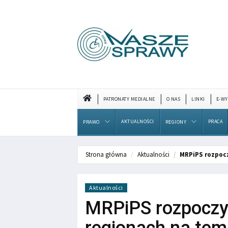
PATRONATY MEDIALNE
O NAS
LINKI
E-WY
AKTUALNOŚCI
PRACA
PRAWO
REGIONY
Strona główna
Aktualności
MRPiPS rozpocz
Aktualności
MRPiPS rozpoczy