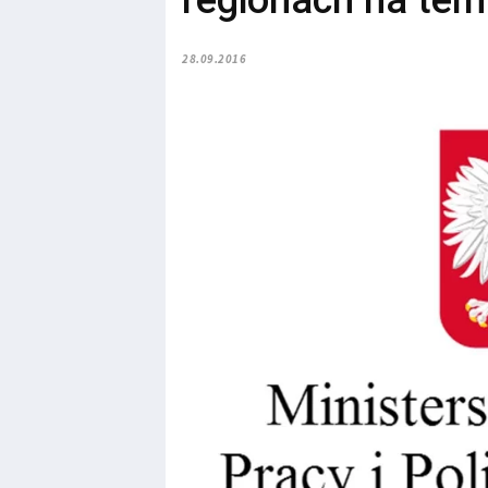
regionach na tema
28.09.2016