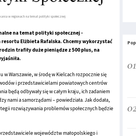
ania w regionach na temat polityki społecznej
alne na temat polityki społecznej -
resortu Elżbieta Rafalska. Chcemy wykorzystać
Pop
odzin trafiły duże pieniądze z 500 plus, na
yjaśniła.
0
u w Warszawie, w środę w Kielcach rozpocznie się
ewodów i przedstawicielami powiatowych centrów
nia będą odbywały się w całym kraju, ich zadaniem
dzy nami a samorządami – powiedziała. Jak dodała,
0
rategii rozwiązywania problemów społecznych będzie
przedstawiciele województw małopolskiego i