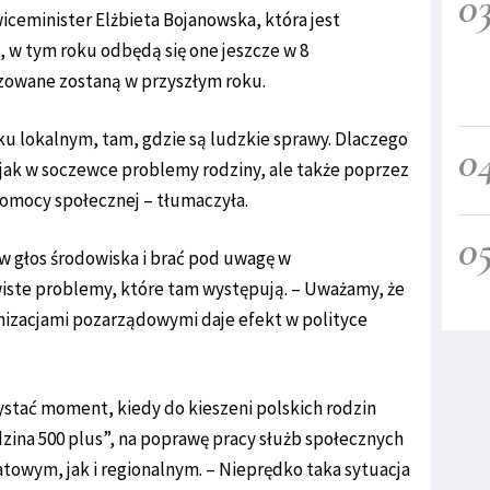
0
iceminister Elżbieta Bojanowska, która jest
, w tym roku odbędą się one jeszcze w 8
zowane zostaną w przyszłym roku.
u lokalnym, tam, gdzie są ludzkie sprawy. Dlaczego
0
jak w soczewce problemy rodziny, ale także poprzez
pomocy społecznej – tłumaczyła.
0
 w głos środowiska i brać pod uwagę w
ste problemy, które tam występują. – Uważamy, że
nizacjami pozarządowymi daje efekt w polityce
ystać moment, kiedy do kieszeni polskich rodzin
zina 500 plus”, na poprawę pracy służb społecznych
owym, jak i regionalnym. – Nieprędko taka sytuacja