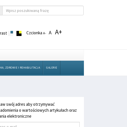
A+
A
Czcionka
rast
A-
KA, ZDROWIE I REHABILITACJA
GALERIE
aw swój adres aby otrzymywać
adomienia o wartościowych artykułach oraz
nia elektroniczne