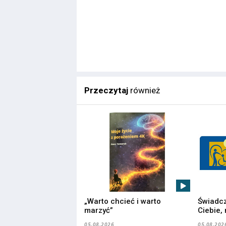
Przeczytaj
również
„Warto chcieć i warto
Świadcz
marzyć”
Ciebie,
05.08.2026
05.08.202