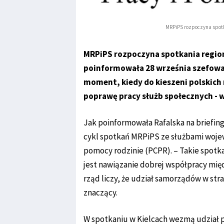
MRPiPS rozpoczyna spotk
MRPiPS rozpoczyna spotkania region
poinformowała 28 września szefowa 
moment, kiedy do kieszeni polskich r
poprawę pracy służb społecznych - w
Jak poinformowała Rafalska na briefing
cykl spotkań MRPiPS ze służbami woj
pomocy rodzinie (PCPR). – Takie spotka
jest nawiązanie dobrej współpracy mię
rząd liczy, że udział samorządów w st
znaczący.
W spotkaniu w Kielcach wezmą udział 