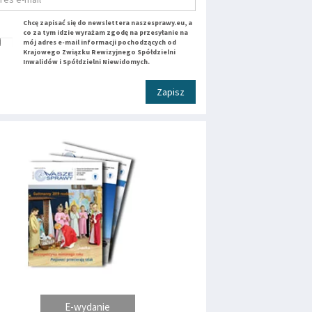
Chcę zapisać się do newslettera naszesprawy.eu, a
co za tym idzie wyrażam zgodę na przesyłanie na
mój adres e-mail informacji pochodzących od
Krajowego Związku Rewizyjnego Spółdzielni
Inwalidów i Spółdzielni Niewidomych.
Zapisz
E-wydanie