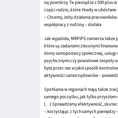
się powtórzy. Te pieniądze z 500 plus 
części rodzin, które tkwiły w ubóstwie 
– Chcemy, żeby działania pracowników 
współpracy z rodziną – dodała.
Jak wyjaśniła, MRPiPS zamierza także 
które są zadaniami zleconymi finanso
domy samopomocy społecznej, usługi s
psychicznymi czy powiatowe zespoły or
była przez nas w jakiś sposób kontrolo
aktywności samorządowców – powiedzia
Spotkania w regionach mają także zrac
samego początku, jak tylko przyszłam 
(…) Sprawdzamy efektywność, skuteczn
– korzystając z tych samych pieniędzy 