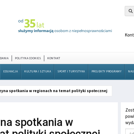
Kont
DANIA
POLITYKA COOKIES
KONTAKT
EDUKACJA
KULTURA I SZTUKA
SPORT I TURYSTYKA
PROJEKTY PROGRAMY
NAU
yna spotkania w regionach na temat polityki społecznej
Zost
powi
na spotkania w
wyda