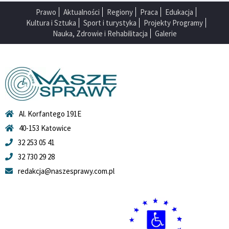
Prawo
Aktualności
Regiony
Praca
Edukacja
Kultura i Sztuka
Sport i turystyka
Projekty Programy
Nauka, Zdrowie i Rehabilitacja
Galerie
Al. Korfantego 191E
40-153 Katowice
32 253 05 41
32 730 29 28
redakcja@naszesprawy.com.pl