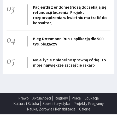
03
Pacjentki z endometriozą doczekają się
refundacji leczenia. Projekt
rozporządzenia w kwietniu ma trafić do
konsultacji
04
Bieg Rossmann Run z aplikacją dla 500
tys. biegaczy
05
Moje życie z niepełnosprawną córką. To
moje największe szczęście i skarb
Prawo
Aktualności
Regiony
Praca
Edukacja
Kultura i Sztuka
Sport i turystyka
Projekty Programy
Nauka, Zdrowie i Rehabilitacja
Galerie