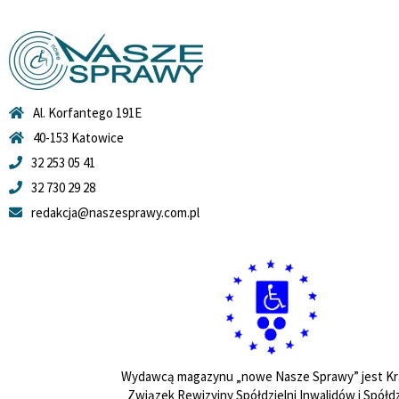
Al. Korfantego 191E
40-153 Katowice
32 253 05 41
32 730 29 28
redakcja@naszesprawy.com.pl
Wydawcą magazynu „nowe Nasze Sprawy” jest Kr
Związek Rewizyjny Spółdzielni Inwalidów i Spółdz