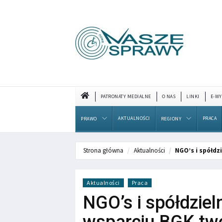
PATRONATY MEDIALNE
O NAS
LINKI
E-WY
AKTUALNOŚCI
PRACA
PRAWO
REGIONY
Strona główna
Aktualności
NGO’s i spółdz
Aktualności
Praca
NGO’s i spółdzieln