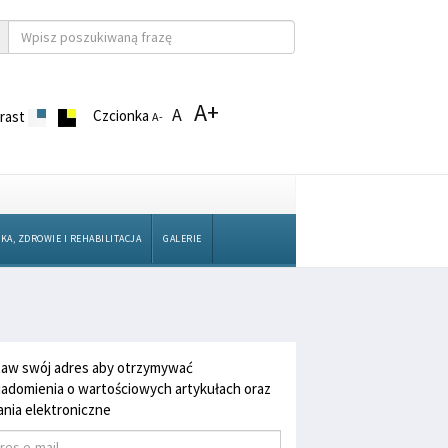
A+
A
Czcionka
rast
A-
KA, ZDROWIE I REHABILITACJA
GALERIE
aw swój adres aby otrzymywać
adomienia o wartościowych artykułach oraz
nia elektroniczne