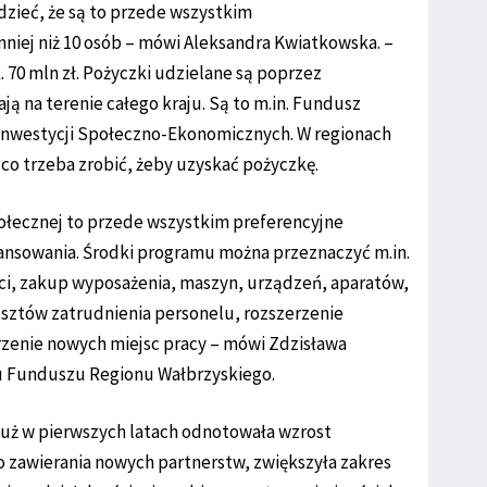
dzieć, że są to przede wszystkim
niej niż 10 osób – mówi Aleksandra Kwiatkowska. –
 70 mln zł. Pożyczki udzielane są poprzez
ją na terenie całego kraju. Są to m.in. Fundusz
Inwestycji Społeczno-Ekonomicznych. W regionach
co trzeba zrobić, żeby uzyskać pożyczkę.
ołecznej to przede wszystkim preferencyjne
ansowania. Środki programu można przeznaczyć m.in.
ści, zakup wyposażenia, maszyn, urządzeń, aparatów,
osztów zatrudnienia personelu, rozszerzenie
orzenie nowych miejsc pracy – mówi Zdzisława
u Funduszu Regionu Wałbrzyskiego.
już w pierwszych latach odnotowała wzrost
 zawierania nowych partnerstw, zwiększyła zakres