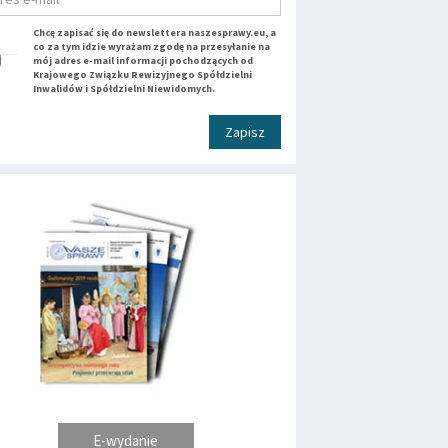
Chcę zapisać się do newslettera naszesprawy.eu, a
co za tym idzie wyrażam zgodę na przesyłanie na
mój adres e-mail informacji pochodzących od
Krajowego Związku Rewizyjnego Spółdzielni
Inwalidów i Spółdzielni Niewidomych.
Zapisz
E-wydanie