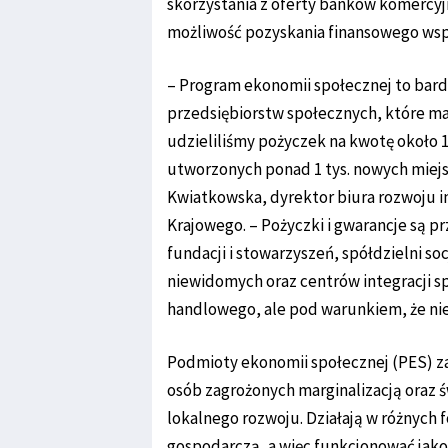
skorzystania z oferty banków komercyjn
możliwość pozyskania finansowego wsp
– Program ekonomii społecznej to bardz
przedsiębiorstw społecznych, które ma
udzieliliśmy pożyczek na kwotę około 1
utworzonych ponad 1 tys. nowych miejs
Kwiatkowska, dyrektor biura rozwoju
Krajowego. – Pożyczki i gwarancje są p
fundacji i stowarzyszeń, spółdzielni soc
niewidomych oraz centrów integracji s
handlowego, ale pod warunkiem, że nie 
Podmioty ekonomii społecznej (PES) za
osób zagrożonych marginalizacją oraz 
lokalnego rozwoju. Działają w różnych
gospodarczą, a więc funkcjonować jako