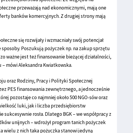
 społeczne przeważają nad ekonomicznymi, mają one
oferty banków komercyjnych. Z drugiej strony mają
ołeczne się rozwijały i wzmacniały swój potencjał
ne sposoby. Poszukują pożyczek np. na zakup sprzętu
o ważne jest też finansowanie bieżącej działalności,
tu – mówi Aleksandra Kwiatkowska.
ju oraz Rodziny, Pracy i Polityki Społecznej
zez PES finansowania zewnętrznego, a jednocześnie
której pozostaje co najmniej około 500 NGO-sów oraz
ielkość luki, jak i liczba przedsiębiorstw
ie sukcesywnie rosła. Dlatego BGK – we współpracy z
dków unijnych – wdrożył program tanich pożyczek
a wielu z nich taka pożyczka stanowi jedyną