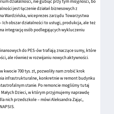
orium działalności, nie gubiąc przy tym misyjności, bo
alności jest łączenie działań biznesowych z
nna Wardzińska, wiceprezes zarządu Towarzystwa
Ich obszar działalności to usługi, produkcja, ale też
a na integrację osób podlegających wykluczeniu
inansowych do PES-ów trafiają znaczące sumy, które
ości, ale również w rozwijaniu nowych aktywności.
w kwocie 700 tys. zł, pozwoliły nam zrobić krok
nia infrastrukturalne, konkretnie w remont budynku
atastrofalnym stanie. Po remoncie mogliśmy tutaj
ii Małych Dzieci, w którym przyjmujemy naprawdę
la nich przedszkole – mówi Aleksandra Zając,
YNAPSIS.