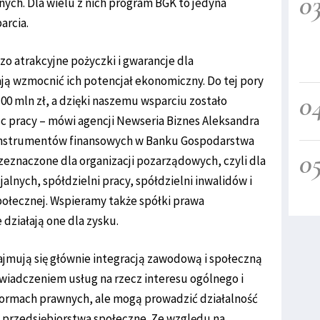
0
ych. Dla wielu z nich program BGK to jedyna
arcia.
o atrakcyjne pożyczki i gwarancje dla
ją wzmocnić ich potencjał ekonomiczny. Do tej pory
0
00 mln zł, a dzięki naszemu wsparciu zostało
c pracy – mówi agencji Newseria Biznes Aleksandra
 instrumentów finansowych w Banku Gospodarstwa
0
rzeznaczone dla organizacji pozarządowych, czyli dla
jalnych, spółdzielni pracy, spółdzielni inwalidów i
połecznej. Wspieramy także spółki prawa
działają one dla zysku.
jmują się głównie integracją zawodową i społeczną
świadczeniem usług na rzecz interesu ogólnego i
 formach prawnych, ale mogą prowadzić działalność
 przedsiębiorstwa społeczne. Ze względu na