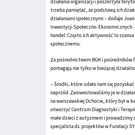
działania organizacji i poszerzyła teryt
trzeba pamiętać, że podstawą ich dział
działaniami społecznymi – dodaje Joa
Inwestycji Społeczno-Ekonomicznych. – 
handel. Często ich aktywność to szans
społecznemu.
Za pośrednictwem BGK i pośredników f
pomagają nie tylko w bieżącej działaln
– Środki, które udało nam się pozyskać 
naprzód. Zainwestowaliśmy je w działa
na warszawskiej Ochocie, który był w k
otworzyć Centrum Diagnostyki i Terap
małe dzieci z autyzmem i prowadzimy d
specjalista ds. projektów w Fundacji S