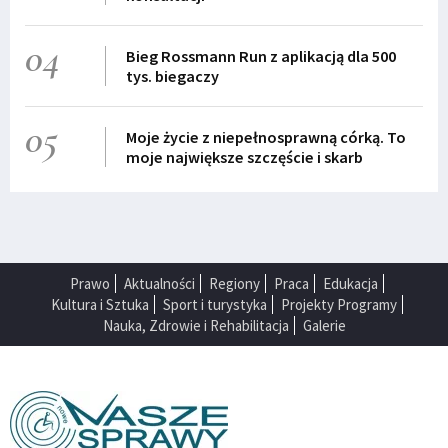
04
Bieg Rossmann Run z aplikacją dla 500
tys. biegaczy
05
Moje życie z niepełnosprawną córką. To
moje największe szczęście i skarb
Prawo
Aktualności
Regiony
Praca
Edukacja
Kultura i Sztuka
Sport i turystyka
Projekty Programy
Nauka, Zdrowie i Rehabilitacja
Galerie