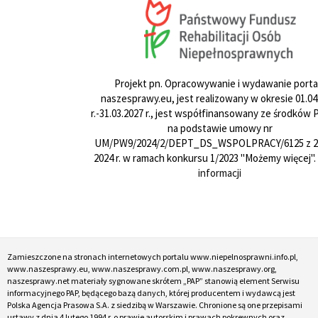
Projekt pn. Opracowywanie i wydawanie porta
naszesprawy.eu, jest realizowany w okresie 01.04
r.-31.03.2027 r., jest współfinansowany ze środków
na podstawie umowy nr
UM/PW9/2024/2/DEPT_DS_WSPOLPRACY/6125 z 24
2024 r. w ramach konkursu 1/2023 "Możemy więcej".
informacji
Zamieszczone na stronach internetowych portalu www.niepelnosprawni.info.pl,
www.naszesprawy.eu, www.naszesprawy.com.pl, www.naszesprawy.org,
naszesprawy.net materiały sygnowane skrótem „PAP” stanowią element Serwisu
informacyjnego PAP, będącego bazą danych, której producentem i wydawcą jest
Polska Agencja Prasowa S.A. z siedzibą w Warszawie. Chronione są one przepisami
ustawy z dnia 4 lutego 1994 r. o prawie autorskim i prawach pokrewnych oraz