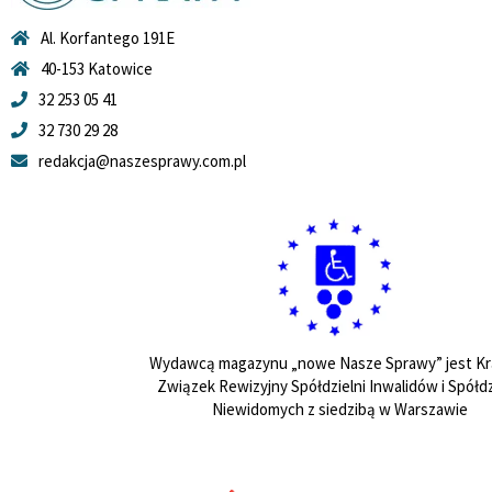
Al. Korfantego 191E
40-153 Katowice
32 253 05 41
32 730 29 28
redakcja@naszesprawy.com.pl
Wydawcą magazynu „nowe Nasze Sprawy” jest Kr
Związek Rewizyjny Spółdzielni Inwalidów i Spółdz
Niewidomych z siedzibą w Warszawie