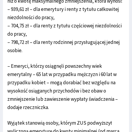
niż o kwotę maksymalnego zmniejszenia, która wynosi:
– 939,61 zł – dla emerytury i renty z tytułu całkowitej
niezdolności do pracy,
– 704,75 zł – dla renty z tytułu częściowej niezdolności
do pracy,
– 798,72 zł – dla renty rodzinnej przysługującej jednej
osobie.
– Emeryci, którzy osiągnęli powszechny wiek
emerytalny – 65 lat w przypadku mężczyzn i 60 lat w
przypadku kobiet – mogą dorabiać bez względu na
wysokość osiąganych przychodów i bez obaw o
zmniejszenie lub zawieszenie wypłaty świadczenia –
dodaje rzeczniczka.
Wyjątek stanowią osoby, którym ZUS podwyższył
wyliczoną emeryturę do kwoty minimalnej (od marca