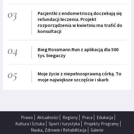
03
Pacjentki z endometriozą doczekają się
refundacji leczenia. Projekt
rozporządzenia w kwietniu ma trafić do
konsultacji
04
Bieg Rossmann Run z aplikacją dla 500
tys. biegaczy
05
Moje życie z niepełnosprawną córką. To
moje największe szczęście i skarb
Prawo
Aktualności
Regiony
Praca
Edukacja
Kultura i Sztuka
Sport i turystyka
Projekty Programy
Nauka, Zdrowie i Rehabilitacja
Galerie