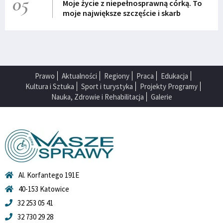
05
Moje życie z niepełnosprawną córką. To
moje największe szczęście i skarb
Prawo
Aktualności
Regiony
Praca
Edukacja
Kultura i Sztuka
Sport i turystyka
Projekty Programy
Nauka, Zdrowie i Rehabilitacja
Galerie
Al. Korfantego 191E
40-153 Katowice
32 253 05 41
32 730 29 28