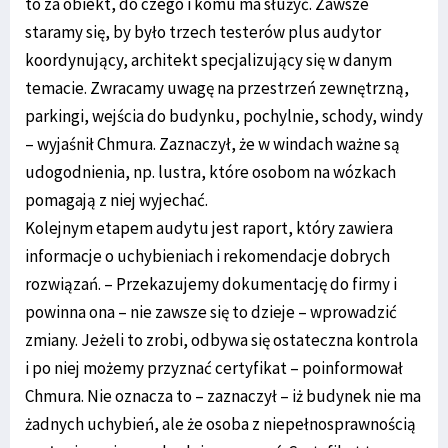
to za obiekt, do czego i komu ma służyć. Zawsze
staramy się, by było trzech testerów plus audytor
koordynujący, architekt specjalizujący się w danym
temacie. Zwracamy uwagę na przestrzeń zewnętrzną,
parkingi, wejścia do budynku, pochylnie, schody, windy
– wyjaśnił Chmura. Zaznaczył, że w windach ważne są
udogodnienia, np. lustra, które osobom na wózkach
pomagają z niej wyjechać.
Kolejnym etapem audytu jest raport, który zawiera
informacje o uchybieniach i rekomendacje dobrych
rozwiązań. – Przekazujemy dokumentację do firmy i
powinna ona – nie zawsze się to dzieje – wprowadzić
zmiany. Jeżeli to zrobi, odbywa się ostateczna kontrola
i po niej możemy przyznać certyfikat – poinformował
Chmura. Nie oznacza to – zaznaczył – iż budynek nie ma
żadnych uchybień, ale że osoba z niepełnosprawnością