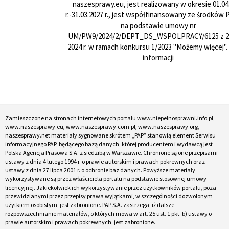
naszesprawy.eu, jest realizowany w okresie 01.04
r.-31.03.2027 r., jest współfinansowany ze środków
na podstawie umowy nr
UM/PW9/2024/2/DEPT_DS_WSPOLPRACY/6125 z 24
2024 r. w ramach konkursu 1/2023 "Możemy więcej".
informacji
Zamieszczone na stronach internetowych portalu www.niepelnosprawni.info.pl,
www.naszesprawy.eu, www.naszesprawy.com.pl, www.naszesprawy.org,
naszesprawy.net materiały sygnowane skrótem „PAP” stanowią element Serwisu
informacyjnego PAP, będącego bazą danych, której producentem i wydawcą jest
Polska Agencja Prasowa S.A. z siedzibą w Warszawie. Chronione są one przepisami
ustawy z dnia 4 lutego 1994 r. o prawie autorskim i prawach pokrewnych oraz
ustawy z dnia 27 lipca 2001 r. o ochronie baz danych. Powyższe materiały
wykorzystywane są przez właściciela portalu na podstawie stosownej umowy
licencyjnej. Jakiekolwiek ich wykorzystywanie przez użytkowników portalu, poza
przewidzianymi przez przepisy prawa wyjątkami, w szczególności dozwolonym
użytkiem osobistym, jest zabronione. PAP S.A. zastrzega, iż dalsze
rozpowszechnianie materiałów, o których mowa w art. 25 ust. 1 pkt. b) ustawy o
prawie autorskim i prawach pokrewnych, jest zabronione.