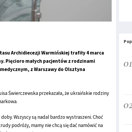
Pop
tasu Archidiecezji Warmińskiej trafiły 4 marca
0
iny. Pięcioro małych pacjentów z rodzinami
medycznym, z Warszawy do Olsztyna
uisa Świerczewska przekazała, że ukraińskie rodziny
0
harkowa.
 doby. Wszyscy są nadal bardzo wystraszeni. Choć
 trudy podróży, mamy nie chcą się dać namówić na