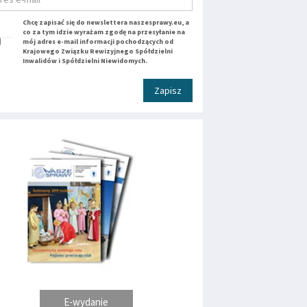
Chcę zapisać się do newslettera naszesprawy.eu, a
co za tym idzie wyrażam zgodę na przesyłanie na
mój adres e-mail informacji pochodzących od
Krajowego Związku Rewizyjnego Spółdzielni
Inwalidów i Spółdzielni Niewidomych.
Zapisz
E-wydanie