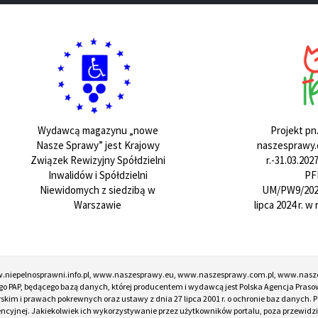
Projekt pn
Wydawcą magazynu „nowe
naszesprawy.e
Nasze Sprawy” jest Krajowy
r.-31.03.20
Związek Rewizyjny Spółdzielni
PF
Inwalidów i Spółdzielni
UM/PW9/202
Niewidomych z siedzibą w
lipca 2024 r. 
Warszawie
w.niepelnosprawni.info.pl, www.naszesprawy.eu, www.naszesprawy.com.pl, www.nasz
o PAP, będącego bazą danych, której producentem i wydawcą jest Polska Agencja Prasow
torskim i prawach pokrewnych oraz ustawy z dnia 27 lipca 2001 r. o ochronie baz danych
encyjnej. Jakiekolwiek ich wykorzystywanie przez użytkowników portalu, poza przewidz