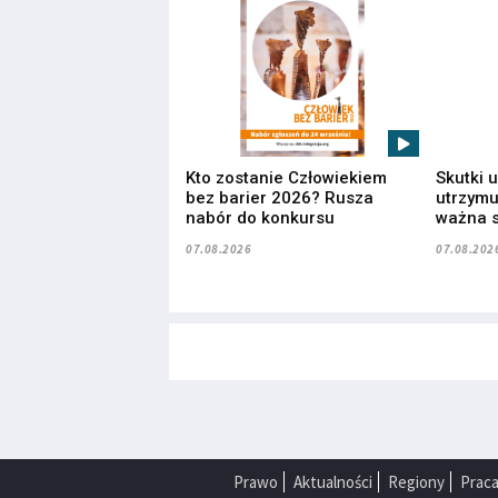
Kto zostanie Człowiekiem
Skutki 
bez barier 2026? Rusza
utrzymuj
nabór do konkursu
ważna s
07.08.2026
07.08.202
Prawo
Aktualności
Regiony
Prac