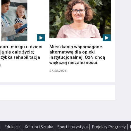
udaru mózgu u dzieci
Mieszkania wspomagane
ą się całe życie;
alternatywą dla opieki
zybka rehabilitacja
instytucjonalnej. OzN chcą
większej niezależności
6
07.08.2026
a
Edukacja
Kultura i Sztuka
Sport i turystyka
Projekty Programy