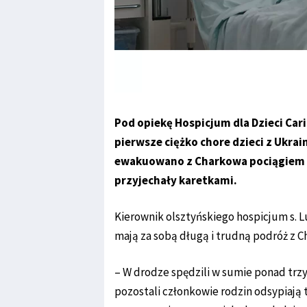
Pod opiekę Hospicjum dla Dzieci Cari
pierwsze ciężko chore dzieci z Ukra
ewakuowano z Charkowa pociągiem 
przyjechały karetkami.
Kierownik olsztyńskiego hospicjum s. L
mają za sobą długą i trudną podróż z C
– W drodze spędzili w sumie ponad trzy
pozostali członkowie rodzin odsypiają