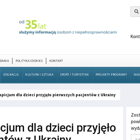
Kont
DANIA
POLITYKA COOKIES
KONTAKT
EDUKACJA
KULTURA I SZTUKA
SPORT I TURYSTYKA
PROJEKTY PROGRAMY
NAU
spicjum dla dzieci przyjęło pierwszych pacjentów z Ukrainy
Zost
powi
cjum dla dzieci przyjęło
wyda