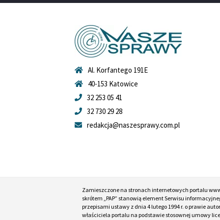
Al. Korfantego 191E
40-153 Katowice
32 253 05 41
32 730 29 28
redakcja@naszesprawy.com.pl
Zamieszczone na stronach internetowych portalu ww
skrótem „PAP” stanowią element Serwisu informacyjneg
przepisami ustawy z dnia 4 lutego 1994 r. o prawie au
właściciela portalu na podstawie stosownej umowy lic