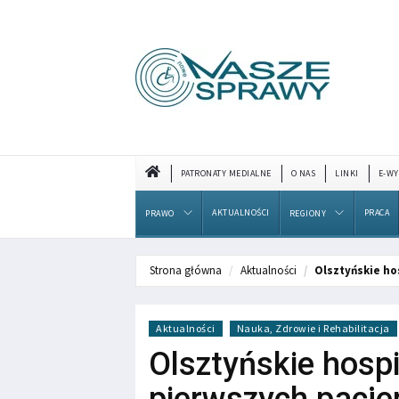
PATRONATY MEDIALNE
O NAS
LINKI
E-WY
AKTUALNOŚCI
PRACA
PRAWO
REGIONY
Strona główna
Aktualności
Olsztyńskie ho
Aktualności
Nauka, Zdrowie i Rehabilitacja
Olsztyńskie hospi