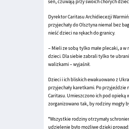
sen, czuwają przy swoich chorych dziec
Dyrektor Caritasu Archidiecezji Warmiń
przyjechały do Olsztyna niemal bez bag
nieść dzieci na rękach do granicy.
– Mieli ze sobą tylko małe plecaki, a w
dzieci. Dla siebie zabrali tylko te ubrani
walizkami – wyjaśnił.
Dzieci i ich bliskich ewakuowano z Uk
przyjechały karetkami. Po przyjeździ
Caritasu. Umieszczono ich pod opieką 
zorganizowano tak, by rodziny mogły być
“Wszystkie rodziny otrzymały schronien
udzielenie było możliwe dzięki prowad