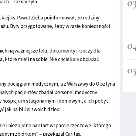
0
iach – zaznaczyła.
skiej ks. Paweł Zięba poinformował, że rodziny
ażu. Były przygotowane, żeby w razie konieczności
0
 nich najważniejsze leki, dokumenty i rzeczy dla
a, które mieli na sobie. Nie chcieli się obciążać
0
rainy pociągiem medycznym, a z Warszawy do Olsztyna
e małych pacjentów zbadał personel medyczny
w hospicjum stacjonarnym i domowym, a ich pobyt
 jak najbliżej swoich dzieci.
ie i niezbędne na start wsparcie rzeczowe, którego
zonym zbiórkom” – przekazał Caritas.