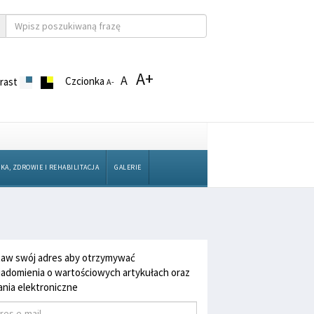
A+
A
Czcionka
rast
A-
KA, ZDROWIE I REHABILITACJA
GALERIE
aw swój adres aby otrzymywać
adomienia o wartościowych artykułach oraz
nia elektroniczne