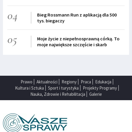
04
Bieg Rossmann Run z aplikacją dla 500
tys. biegaczy
05
Moje życie z niepełnosprawną córką. To
moje największe szczęście i skarb
Prawo
Aktualności
Regiony
Praca
Edukacja
Kultura i Sztuka
Sport i turystyka
Projekty Programy
Nauka, Zdrowie i Rehabilitacja
Galerie