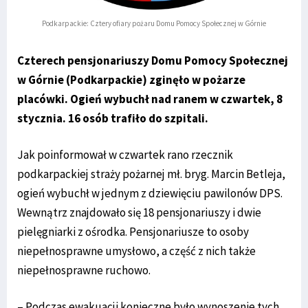
Podkarpackie: Cztery ofiary pożaru Domu Pomocy Społecznej w Górnie
Czterech pensjonariuszy Domu Pomocy Społecznej
w Górnie (Podkarpackie) zginęło w pożarze
placówki. Ogień wybuchł nad ranem w czwartek, 8
stycznia. 16 osób trafiło do szpitali.
Jak poinformował w czwartek rano rzecznik
podkarpackiej straży pożarnej mł. bryg. Marcin Betleja,
ogień wybuchł w jednym z dziewięciu pawilonów DPS.
Wewnątrz znajdowało się 18 pensjonariuszy i dwie
pielęgniarki z ośrodka. Pensjonariusze to osoby
niepełnosprawne umysłowo, a część z nich także
niepełnosprawne ruchowo.
– Podczas ewakuacji konieczne było wynoszenie tych