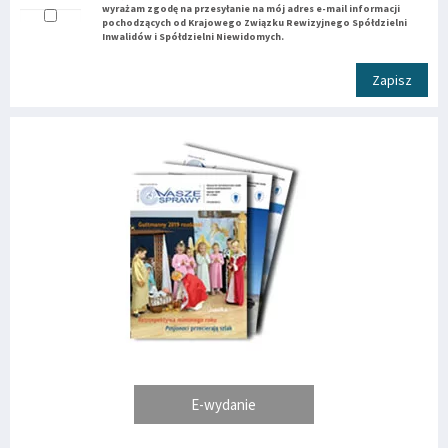
wyrażam zgodę na przesyłanie na mój adres e-mail informacji
pochodzących od Krajowego Związku Rewizyjnego Spółdzielni
Inwalidów i Spółdzielni Niewidomych.
Zapisz
E-wydanie