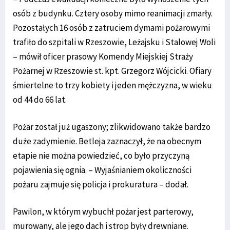
osób z budynku. Cztery osoby mimo reanimacji zmarły.
Pozostałych 16 osób z zatruciem dymami pożarowymi
trafiło do szpitali w Rzeszowie, Leżajsku i Stalowej Woli
– mówił oficer prasowy Komendy Miejskiej Straży
Pożarnej w Rzeszowie st. kpt. Grzegorz Wójcicki. Ofiary
śmiertelne to trzy kobiety i jeden mężczyzna, w wieku
od 44 do 66 lat.
Pożar został już ugaszony; zlikwidowano także bardzo
duże zadymienie. Betleja zaznaczył, że na obecnym
etapie nie można powiedzieć, co było przyczyną
pojawienia się ognia. – Wyjaśnianiem okoliczności
pożaru zajmuje się policja i prokuratura – dodał.
Pawilon, w którym wybuchł pożar jest parterowy,
murowany, ale jego dach i strop były drewniane.