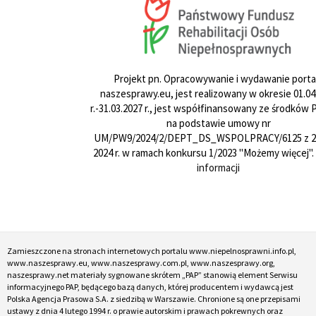
Projekt pn. Opracowywanie i wydawanie porta
naszesprawy.eu, jest realizowany w okresie 01.04
r.-31.03.2027 r., jest współfinansowany ze środków
na podstawie umowy nr
UM/PW9/2024/2/DEPT_DS_WSPOLPRACY/6125 z 24
2024 r. w ramach konkursu 1/2023 "Możemy więcej".
informacji
Zamieszczone na stronach internetowych portalu www.niepelnosprawni.info.pl,
www.naszesprawy.eu, www.naszesprawy.com.pl, www.naszesprawy.org,
naszesprawy.net materiały sygnowane skrótem „PAP” stanowią element Serwisu
informacyjnego PAP, będącego bazą danych, której producentem i wydawcą jest
Polska Agencja Prasowa S.A. z siedzibą w Warszawie. Chronione są one przepisami
ustawy z dnia 4 lutego 1994 r. o prawie autorskim i prawach pokrewnych oraz