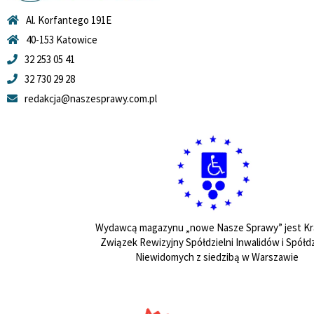
Al. Korfantego 191E
40-153 Katowice
32 253 05 41
32 730 29 28
redakcja@naszesprawy.com.pl
Wydawcą magazynu „nowe Nasze Sprawy” jest Kr
Związek Rewizyjny Spółdzielni Inwalidów i Spółdz
Niewidomych z siedzibą w Warszawie