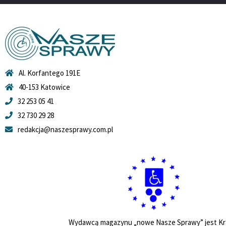
Al. Korfantego 191E
40-153 Katowice
32 253 05 41
32 730 29 28
redakcja@naszesprawy.com.pl
Wydawcą magazynu „nowe Nasze Sprawy” jest Kr