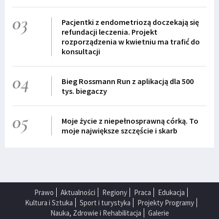
03
Pacjentki z endometriozą doczekają się
refundacji leczenia. Projekt
rozporządzenia w kwietniu ma trafić do
konsultacji
04
Bieg Rossmann Run z aplikacją dla 500
tys. biegaczy
05
Moje życie z niepełnosprawną córką. To
moje największe szczęście i skarb
Prawo
Aktualności
Regiony
Praca
Edukacja
Kultura i Sztuka
Sport i turystyka
Projekty Programy
Nauka, Zdrowie i Rehabilitacja
Galerie