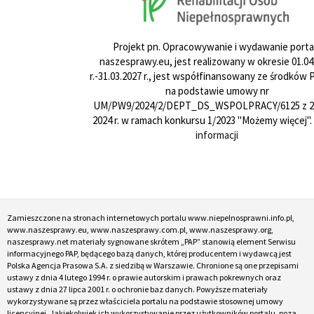
Projekt pn. Opracowywanie i wydawanie porta
naszesprawy.eu, jest realizowany w okresie 01.04
r.-31.03.2027 r., jest współfinansowany ze środków
na podstawie umowy nr
UM/PW9/2024/2/DEPT_DS_WSPOLPRACY/6125 z 24
2024 r. w ramach konkursu 1/2023 "Możemy więcej".
informacji
Zamieszczone na stronach internetowych portalu www.niepelnosprawni.info.pl,
www.naszesprawy.eu, www.naszesprawy.com.pl, www.naszesprawy.org,
naszesprawy.net materiały sygnowane skrótem „PAP” stanowią element Serwisu
informacyjnego PAP, będącego bazą danych, której producentem i wydawcą jest
Polska Agencja Prasowa S.A. z siedzibą w Warszawie. Chronione są one przepisami
ustawy z dnia 4 lutego 1994 r. o prawie autorskim i prawach pokrewnych oraz
ustawy z dnia 27 lipca 2001 r. o ochronie baz danych. Powyższe materiały
wykorzystywane są przez właściciela portalu na podstawie stosownej umowy
licencyjnej. Jakiekolwiek ich wykorzystywanie przez użytkowników portalu, poza