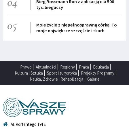
04
Bieg Rossmann Run z aplikacją dla 500
tys. biegaczy
05
Moje życie z niepełnosprawną córką. To
moje największe szczęście i skarb
Prawo
Aktualności
Regiony
Praca
Edukacja
Kultura i Sztuka
Sport i turystyka
Projekty Programy
Nauka, Zdrowie i Rehabilitacja
Galerie
Al. Korfantego 191E