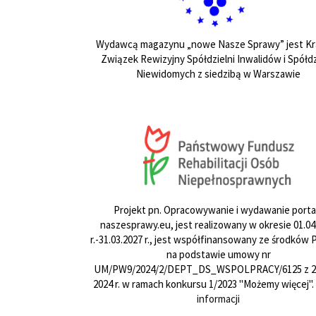
Wydawcą magazynu „nowe Nasze Sprawy” jest Kr
Związek Rewizyjny Spółdzielni Inwalidów i Spółdz
Niewidomych z siedzibą w Warszawie
Projekt pn. Opracowywanie i wydawanie porta
naszesprawy.eu, jest realizowany w okresie 01.04
r.-31.03.2027 r., jest współfinansowany ze środków
na podstawie umowy nr
UM/PW9/2024/2/DEPT_DS_WSPOLPRACY/6125 z 24
2024 r. w ramach konkursu 1/2023 "Możemy więcej".
informacji