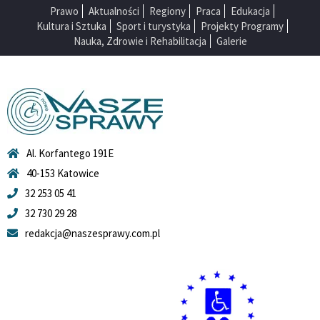
Prawo
Aktualności
Regiony
Praca
Edukacja
Kultura i Sztuka
Sport i turystyka
Projekty Programy
Nauka, Zdrowie i Rehabilitacja
Galerie
Al. Korfantego 191E
40-153 Katowice
32 253 05 41
32 730 29 28
redakcja@naszesprawy.com.pl