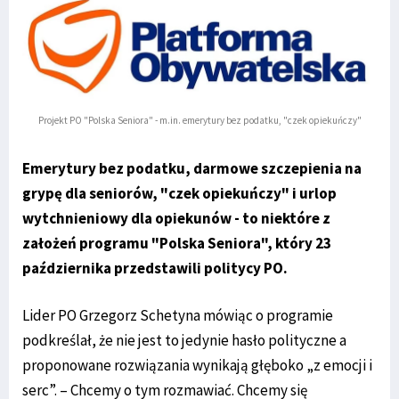
Projekt PO "Polska Seniora" - m.in. emerytury bez podatku, "czek opiekuńczy"
Emerytury bez podatku, darmowe szczepienia na
grypę dla seniorów, "czek opiekuńczy" i urlop
wytchnieniowy dla opiekunów - to niektóre z
założeń programu "Polska Seniora", który 23
października przedstawili politycy PO.
Lider PO Grzegorz Schetyna mówiąc o programie
podkreślał, że nie jest to jedynie hasło polityczne a
proponowane rozwiązania wynikają głęboko „z emocji i
serc”. – Chcemy o tym rozmawiać. Chcemy się