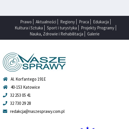
Prawo
Aktualności
Regiony
Praca
Edukacja
Kultura i Sztuka
Sport i turystyka
Projekty Programy
Nauka, Zdrowie i Rehabilitacja
Galerie
Al. Korfantego 191E
40-153 Katowice
32 253 05 41
32 730 29 28
redakcja@naszesprawy.com.pl