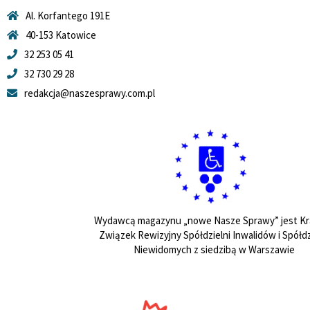
Al. Korfantego 191E
40-153 Katowice
32 253 05 41
32 730 29 28
redakcja@naszesprawy.com.pl
Wydawcą magazynu „nowe Nasze Sprawy” jest Kr
Związek Rewizyjny Spółdzielni Inwalidów i Spółdz
Niewidomych z siedzibą w Warszawie