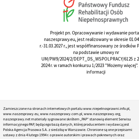
Projekt pn. Opracowywanie i wydawanie porta
naszesprawy.eu, jest realizowany w okresie 01.04
r.-31.03.2027 r., jest współfinansowany ze środków
na podstawie umowy nr
UM/PW9/2024/2/DEPT_DS_WSPOLPRACY/6125 z 24
2024 r. w ramach konkursu 1/2023 "Możemy więcej".
informacji
Zamieszczone na stronach internetowych portalu www.niepelnosprawni.info.pl,
www.naszesprawy.eu, www.naszesprawy.com.pl, www.naszesprawy.org,
naszesprawy.net materiały sygnowane skrótem „PAP” stanowią element Serwisu
informacyjnego PAP, będącego bazą danych, której producentem i wydawcą jest
Polska Agencja Prasowa S.A. z siedzibą w Warszawie. Chronione są one przepisami
ustawy z dnia 4 lutego 1994 r. o prawie autorskim i prawach pokrewnych oraz