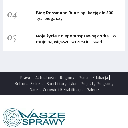
04
Bieg Rossmann Run z aplikacją dla 500
tys. biegaczy
05
Moje życie z niepełnosprawną córką. To
moje największe szczęście i skarb
Prawo
Aktualności
Regiony
Praca
Edukacja
Kultura i Sztuka
Sport i turystyka
Projekty Programy
Nauka, Zdrowie i Rehabilitacja
Galerie