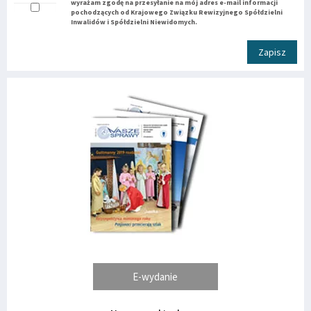
wyrażam zgodę na przesyłanie na mój adres e-mail informacji
pochodzących od Krajowego Związku Rewizyjnego Spółdzielni
Inwalidów i Spółdzielni Niewidomych.
Zapisz
E-wydanie