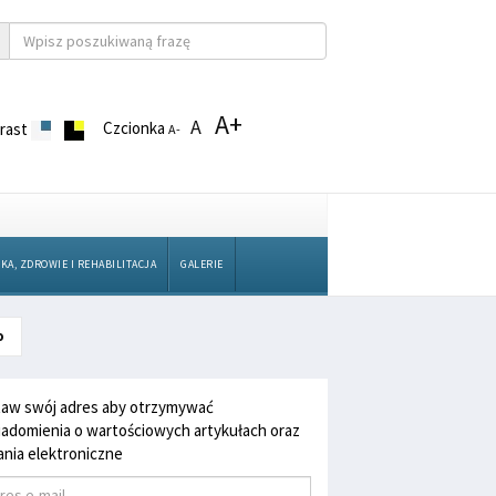
A+
A
Czcionka
rast
A-
KA, ZDROWIE I REHABILITACJA
GALERIE
o
aw swój adres aby otrzymywać
adomienia o wartościowych artykułach oraz
nia elektroniczne