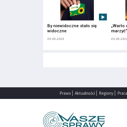
By niewidoczne stało się
„Warto 
widoczne
marzyć
06.08.2026
05.08.202
Prawo
Aktualności
Regiony
Prac