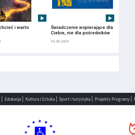
chcieć i warto
Świadczenie wspierające dla
”
Ciebie, nie dla pośredników
6
05.08.2026
a
Edukacja
Kultura i Sztuka
Sport i turystyka
Projekty Programy