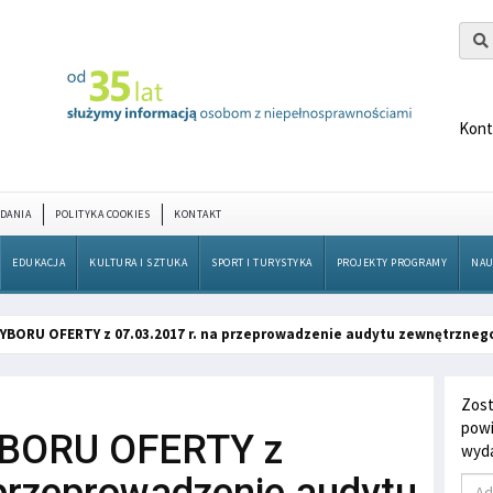
Kont
DANIA
POLITYKA COOKIES
KONTAKT
EDUKACJA
KULTURA I SZTUKA
SPORT I TURYSTYKA
PROJEKTY PROGRAMY
NAU
BORU OFERTY z 07.03.2017 r. na przeprowadzenie audytu zewnętrzneg
Zost
powi
BORU OFERTY z
wyda