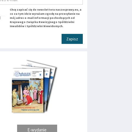
Chcę zapisać się do newslettera naszesprawy.eu, a
co za tym idzie wyrażam zgodę na przesyłanie na
mój adres e-mail informacji pochodzących od
Krajowego Związku Rewizyjnego Spółdzielni
Inwalidów i Spółdzielni Niewidomych.
Zapisz
E-wydanie