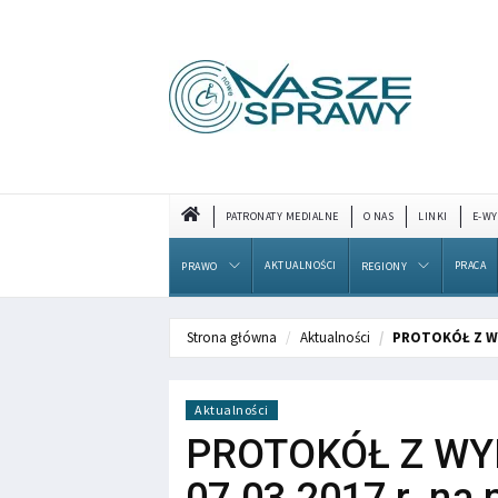
PATRONATY MEDIALNE
O NAS
LINKI
E-WY
AKTUALNOŚCI
PRACA
PRAWO
REGIONY
Strona główna
Aktualności
PROTOKÓŁ Z WY
Aktualności
PROTOKÓŁ Z WY