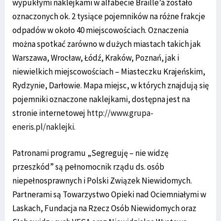
wypukłymi naklejkami w alfabecie Braille’a zostało
oznaczonych ok. 2 tysiące pojemników na różne frakcje
odpadów w około 40 miejscowościach. Oznaczenia
można spotkać zarówno w dużych miastach takich jak
Warszawa, Wrocław, Łódź, Kraków, Poznań, jak i
niewielkich miejscowościach – Miasteczku Krajeńskim,
Rydzynie, Darłowie. Mapa miejsc, w których znajdują się
pojemniki oznaczone naklejkami, dostępna jest na
stronie internetowej
http://www.grupa-
eneris.pl/naklejki
.
Patronami programu „Segreguję – nie widzę
przeszkód” są pełnomocnik rządu ds. osób
niepełnosprawnych i Polski Związek Niewidomych.
Partnerami są Towarzystwo Opieki nad Ociemniałymi w
Laskach, Fundacja na Rzecz Osób Niewidomych oraz