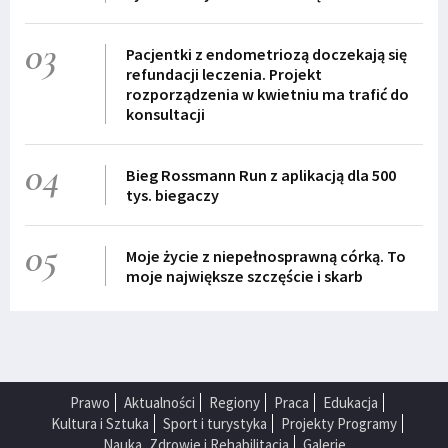
03
Pacjentki z endometriozą doczekają się
refundacji leczenia. Projekt
rozporządzenia w kwietniu ma trafić do
konsultacji
04
Bieg Rossmann Run z aplikacją dla 500
tys. biegaczy
05
Moje życie z niepełnosprawną córką. To
moje największe szczęście i skarb
Prawo
Aktualności
Regiony
Praca
Edukacja
Kultura i Sztuka
Sport i turystyka
Projekty Programy
Nauka, Zdrowie i Rehabilitacja
Galerie