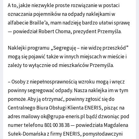
A to, jakże niezwykle proste rozwiązanie w postaci
oznaczania pojemników na odpady naklejkami w
alfabecie Braille’a, mam nadzieję bardzo ułatwi sprawę
— powiedział Robert Choma, prezydent Przemyśla.
Naklejki programu „Segreguję – nie widzę przeszkód”
mogą się pojawić także w innych miejscach w mieście i
zależy to wyłącznie od mieszkańców Przemyśla.
– Osoby z niepełnosprawnością wzroku mogą i wręcz
powinny segregować odpady. Nasza naklejka im w tym
pomoże. Aby ją otrzymać, powinny zgłosić się do
Centralnego Biura Obsługi Klienta ENERIS, pisząc na
adres mailowy ok@grupa-eneris.pl bądź dzwoniąc pod
numer telefonu 801 00 38 38 — powiedziała Magdalena
Sułek-Domańska z firmy ENERIS, pomysłodawczyni