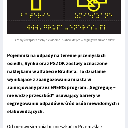
Przemyśl wspiera osoby niewidome i słabowidzące w segregowaniu odpadów
Pojemniki na odpady na terenie przemyskich
osiedli, Rynku oraz PSZOK zostały oznaczone
naklejkami w alfabecie Braille'a. To działanie
wynikające z zaangażowania miasta w
zainicjowany przez ENERIS program „Segreguję –
nie widzę przeszkód" usuwający bariery w
segregowaniu odpadów wśród osób niewidomych i
słabowidzących.
Od połowy sierpnia br. mieszkańcy Przemyśla z