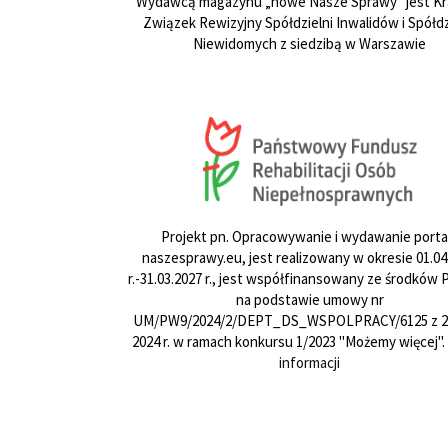
Wydawcą magazynu „nowe Nasze Sprawy” jest Kr
Związek Rewizyjny Spółdzielni Inwalidów i Spółdz
Niewidomych z siedzibą w Warszawie
Projekt pn. Opracowywanie i wydawanie porta
naszesprawy.eu, jest realizowany w okresie 01.04
r.-31.03.2027 r., jest współfinansowany ze środków
na podstawie umowy nr
UM/PW9/2024/2/DEPT_DS_WSPOLPRACY/6125 z 24
2024 r. w ramach konkursu 1/2023 "Możemy więcej".
informacji