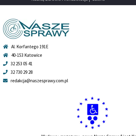
Al. Korfantego 191E
40-153 Katowice
32 253 05 41
32 730 29 28
redakcja@naszesprawy.com.pl