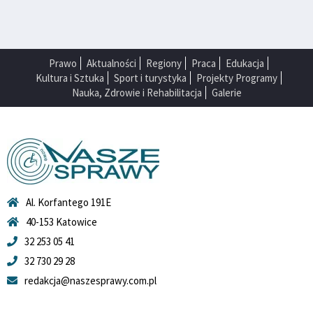
Prawo
Aktualności
Regiony
Praca
Edukacja
Kultura i Sztuka
Sport i turystyka
Projekty Programy
Nauka, Zdrowie i Rehabilitacja
Galerie
Al. Korfantego 191E
40-153 Katowice
32 253 05 41
32 730 29 28
redakcja@naszesprawy.com.pl