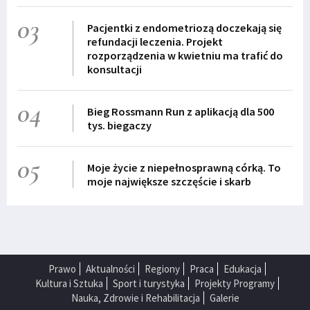
03
Pacjentki z endometriozą doczekają się
refundacji leczenia. Projekt
rozporządzenia w kwietniu ma trafić do
konsultacji
04
Bieg Rossmann Run z aplikacją dla 500
tys. biegaczy
05
Moje życie z niepełnosprawną córką. To
moje największe szczęście i skarb
Prawo
Aktualności
Regiony
Praca
Edukacja
Kultura i Sztuka
Sport i turystyka
Projekty Programy
Nauka, Zdrowie i Rehabilitacja
Galerie