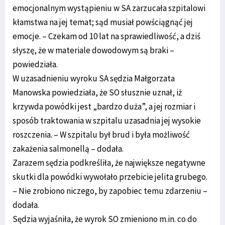
emocjonalnym wystąpieniu w SA zarzucała szpitalowi
kłamstwa na jej temat; sąd musiał powściągnąć jej
emocje. – Czekam od 10 lat na sprawiedliwość, a dziś
słyszę, że w materiale dowodowym są braki –
powiedziała.
W uzasadnieniu wyroku SA sędzia Małgorzata
Manowska powiedziała, że SO słusznie uznał, iż
krzywda powódki jest „bardzo duża”, a jej rozmiar i
sposób traktowania w szpitalu uzasadnia jej wysokie
roszczenia. – W szpitalu był brud i była możliwość
zakażenia salmonellą – dodała.
Zarazem sędzia podkreśliła, że największe negatywne
skutki dla powódki wywołało przebicie jelita grubego.
– Nie zrobiono niczego, by zapobiec temu zdarzeniu –
dodała.
Sędzia wyjaśniła, że wyrok SO zmieniono m.in. co do