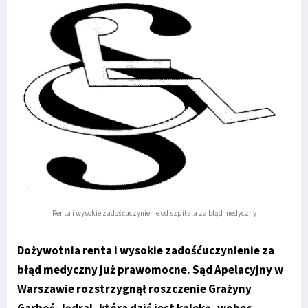
Renta i wysokie zadośćuczynienie od szpitala za błąd medyczny
Dożywotnia renta i wysokie zadośćuczynienie za
błąd medyczny już prawomocne. Sąd Apelacyjny w
Warszawie rozstrzygnął roszczenie Grażyny
Garboś-Jędral, która dziś jest kaleką, wobec