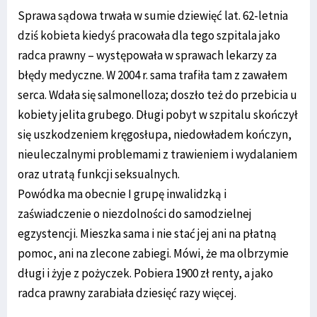
Sprawa sądowa trwała w sumie dziewięć lat. 62-letnia
dziś kobieta kiedyś pracowała dla tego szpitala jako
radca prawny – występowała w sprawach lekarzy za
błędy medyczne. W 2004 r. sama trafiła tam z zawałem
serca. Wdała się salmonelloza; doszło też do przebicia u
kobiety jelita grubego. Długi pobyt w szpitalu skończył
się uszkodzeniem kręgosłupa, niedowładem kończyn,
nieuleczalnymi problemami z trawieniem i wydalaniem
oraz utratą funkcji seksualnych.
Powódka ma obecnie I grupę inwalidzką i
zaświadczenie o niezdolności do samodzielnej
egzystencji. Mieszka sama i nie stać jej ani na płatną
pomoc, ani na zlecone zabiegi. Mówi, że ma olbrzymie
długi i żyje z pożyczek. Pobiera 1900 zł renty, a jako
radca prawny zarabiała dziesięć razy więcej.