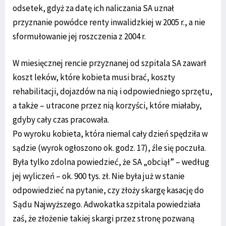
odsetek, gdyż za datę ich naliczania SA uznał
przyznanie powódce renty inwalidzkiej w 2005 r., a nie
sformułowanie jej roszczenia z 2004 r.
W miesięcznej rencie przyznanej od szpitala SA zawarł
koszt leków, które kobieta musi brać, koszty
rehabilitacji, dojazdów na nią i odpowiedniego sprzętu,
a także – utracone przez nią korzyści, które miałaby,
gdyby cały czas pracowała.
Po wyroku kobieta, która niemal cały dzień spędziła w
sądzie (wyrok ogłoszono ok. godz. 17), źle się poczuła.
Była tylko zdolna powiedzieć, że SA „obciął” – według
jej wyliczeń – ok. 900 tys. zł. Nie była już w stanie
odpowiedzieć na pytanie, czy złoży skargę kasację do
Sądu Najwyższego. Adwokatka szpitala powiedziała
zaś, że złożenie takiej skargi przez stronę pozwaną