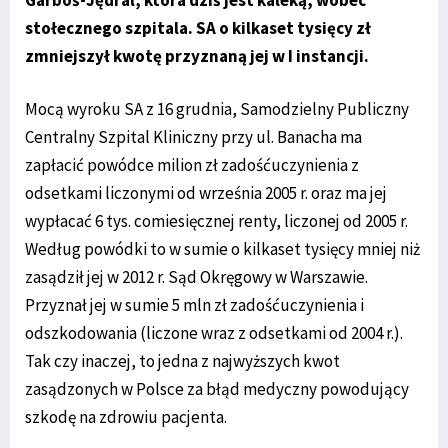
stołecznego szpitala. SA o kilkaset tysięcy zł
zmniejszył kwotę przyznaną jej w I instancji.
Mocą wyroku SA z 16 grudnia, Samodzielny Publiczny
Centralny Szpital Kliniczny przy ul. Banacha ma
zapłacić powódce milion zł zadośćuczynienia z
odsetkami liczonymi od września 2005 r. oraz ma jej
wypłacać 6 tys. comiesięcznej renty, liczonej od 2005 r.
Według powódki to w sumie o kilkaset tysięcy mniej niż
zasądził jej w 2012 r. Sąd Okręgowy w Warszawie.
Przyznał jej w sumie 5 mln zł zadośćuczynienia i
odszkodowania (liczone wraz z odsetkami od 2004 r.).
Tak czy inaczej, to jedna z najwyższych kwot
zasądzonych w Polsce za błąd medyczny powodujący
szkodę na zdrowiu pacjenta.