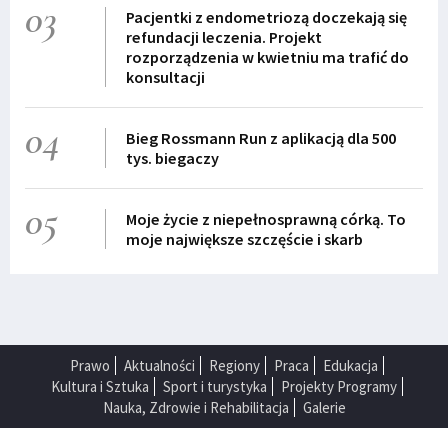
03
Pacjentki z endometriozą doczekają się
refundacji leczenia. Projekt
rozporządzenia w kwietniu ma trafić do
konsultacji
04
Bieg Rossmann Run z aplikacją dla 500
tys. biegaczy
05
Moje życie z niepełnosprawną córką. To
moje największe szczęście i skarb
Prawo
Aktualności
Regiony
Praca
Edukacja
Kultura i Sztuka
Sport i turystyka
Projekty Programy
Nauka, Zdrowie i Rehabilitacja
Galerie