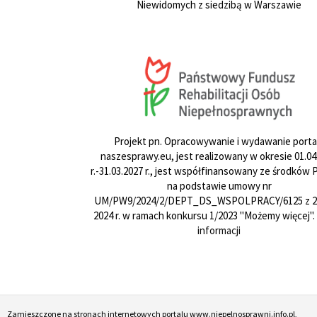
Niewidomych z siedzibą w Warszawie
Projekt pn. Opracowywanie i wydawanie porta
naszesprawy.eu, jest realizowany w okresie 01.04
r.-31.03.2027 r., jest współfinansowany ze środków
na podstawie umowy nr
UM/PW9/2024/2/DEPT_DS_WSPOLPRACY/6125 z 24
2024 r. w ramach konkursu 1/2023 "Możemy więcej".
informacji
Zamieszczone na stronach internetowych portalu www.niepelnosprawni.info.pl,