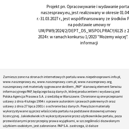
Projekt pn. Opracowywanie i wydawanie porta
naszesprawy.eu, jest realizowany w okresie 01.04
r.-31.03.2027 r., jest współfinansowany ze środków
na podstawie umowy nr
UM/PW9/2024/2/DEPT_DS_WSPOLPRACY/6125 z 24
2024 r. w ramach konkursu 1/2023 "Możemy więcej".
informacji
Zamieszczone na stronach internetowych portalu www.niepelnosprawni.info.pl,
www.naszesprawy.eu, www.naszesprawy.com.pl, www.naszesprawy.org,
naszesprawy.net materiały sygnowane skrótem „PAP” stanowią element Serwisu
informacyjnego PAP, będącego bazą danych, której producentem i wydawcą jest
Polska Agencja Prasowa S.A. z siedzibą w Warszawie. Chronione są one przepisami
ustawy z dnia 4 lutego 1994 r. o prawie autorskim i prawach pokrewnych oraz
ustawy z dnia 27 lipca 2001 r. o ochronie baz danych. Powyższe materiały
wykorzystywane są przez właściciela portalu na podstawie stosownej umowy
licencyjnej. Jakiekolwiek ich wykorzystywanie przez użytkowników portalu, poza
przewidzianymi przez przepisy prawa wyjątkami, w szczególności dozwolonym
użytkiem osobistym, jest zabronione. PAP S.A. zastrzega, iż dalsze