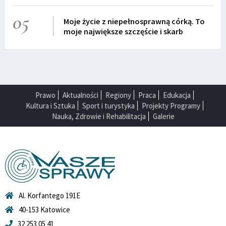
05
Moje życie z niepełnosprawną córką. To
moje największe szczęście i skarb
Prawo
Aktualności
Regiony
Praca
Edukacja
Kultura i Sztuka
Sport i turystyka
Projekty Programy
Nauka, Zdrowie i Rehabilitacja
Galerie
Al. Korfantego 191E
40-153 Katowice
32 253 05 41