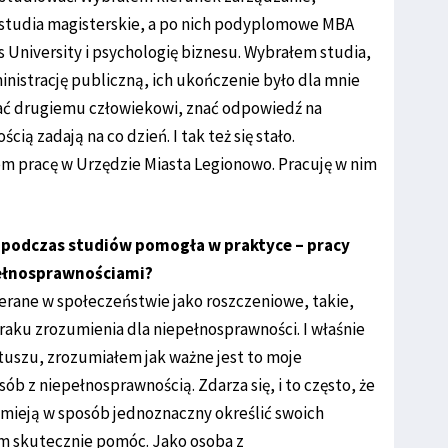
 studia magisterskie, a po nich podyplomowe MBA
s University i psychologię biznesu. Wybrałem studia,
nistrację publiczną, ich ukończenie było dla mnie
ać drugiemu człowiekowi, znać odpowiedź na
ią zadają na co dzień. I tak też się stało.
m pracę w Urzędzie Miasta Legionowo. Pracuję w nim
a podczas studiów pomogła w praktyce – pracy
ełnosprawnościami?
erane w społeczeństwie jako roszczeniowe, takie,
braku zrozumienia dla niepełnosprawności. I właśnie
uszu, zrozumiałem jak ważne jest to moje
ób z niepełnosprawnością. Zdarza się, i to często, że
mieją w sposób jednoznaczny określić swoich
im skutecznie pomóc. Jako osoba z