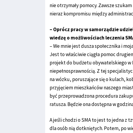
nie otrzymały pomocy. Zawsze szukam 
nieraz kompromisu między administrac
– Oprócz pracy w samorządzie udziel
wiedzę o możliwościach leczenia S
– We mnie jest dusza społecznika i moj
Jest to właściwie ciągła pomoc drugie
projekt do budżetu obywatelskiego w L
niepełnosprawnością. Z tej specjalist
na wózku, poruszające się o kulach, ko
przyjęciem mieszkańców naszego miasta
być przeprowadzona procedura zakupu t
ratusza. Będzie ona dostępna w godzin
A jeśli chodzi o SMA to jest to jedna z t
dla osób nią dotkniętych. Potem, po wie