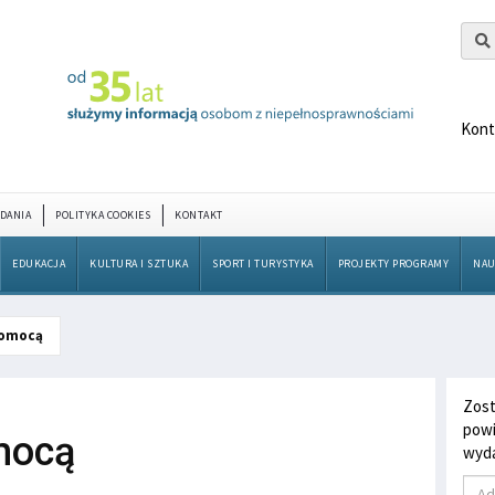
Kont
DANIA
POLITYKA COOKIES
KONTAKT
EDUKACJA
KULTURA I SZTUKA
SPORT I TURYSTYKA
PROJEKTY PROGRAMY
NAU
pomocą
Zost
powi
mocą
wyda