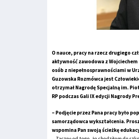
O nauce, pracy na rzecz drugiego czło
aktywność zawodowa z Wojciechem 
osób z niepełnosprawnościami w Ur
Guzowska Rozmówca jest Człowiekiem
otrzymał Nagrodę Specjalną im. Pi
RP podczas Gali IX edycji Nagrody P
– Podjęcie przez Pana pracy było p
samorządowca wykształcenia. Proszę
wspomina Pan swoją ścieżkę edukac
– Zacznę od tego, że chodziłem do szk