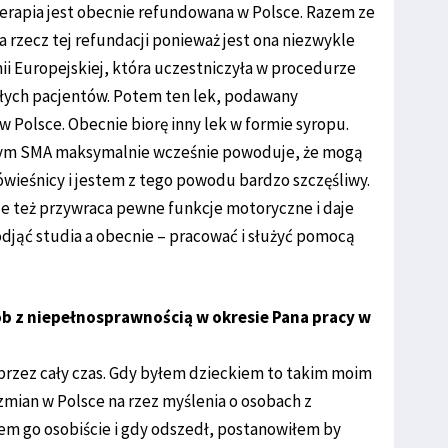
rapia jest obecnie refundowana w Polsce. Razem ze
 rzecz tej refundacji ponieważ jest ona niezwykle
i Europejskiej, która uczestniczyła w procedurze
osłych pacjentów. Potem ten lek, podawany
 Polsce. Obecnie biorę inny lek w formie syropu.
anym SMA maksymalnie wcześnie powoduje, że mogą
 rówieśnicy i jestem z tego powodu bardzo szczęśliwy.
le też przywraca pewne funkcje motoryczne i daje
podjąć studia a obecnie – pracować i służyć pomocą
sób z niepełnosprawnością w okresie Pana pracy w
przez cały czas. Gdy byłem dzieckiem to takim moim
zmian w Polsce na rzez myślenia o osobach z
em go osobiście i gdy odszedł, postanowiłem by