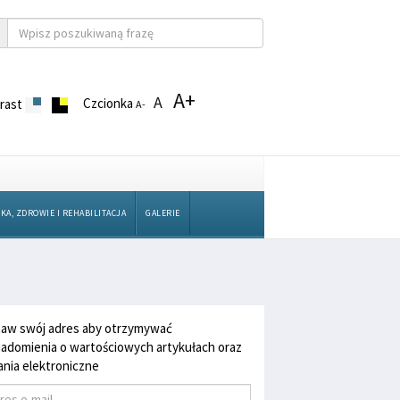
A+
A
Czcionka
rast
A-
KA, ZDROWIE I REHABILITACJA
GALERIE
aw swój adres aby otrzymywać
adomienia o wartościowych artykułach oraz
nia elektroniczne