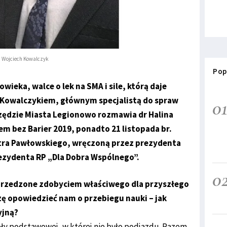
Wojciech Kowalczyk
Pop
wieka, walce o lek na SMA i sile, którą daje
Kowalczykiem, głównym specjalistą do spraw
0
zędzie Miasta Legionowo rozmawia dr Halina
 bez Barier 2019, ponadto 21 listopada br.
otra Pawłowskiego, wręczoną przez prezydenta
rezydenta RP „Dla Dobra Wspólnego”.
0
oprzedzone zdobyciem właściwego dla przyszłego
 opowiedzieć nam o przebiegu nauki – jak
yjną?
oły podstawowej, w której nie było podjazdu. Razem