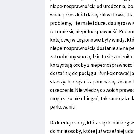
niepełnosprawnością od urodzenia, bo
wiele przeszkód da się zlikwidować dlat
problemy, i te małe i duże, da się rozw
rozumie się niepełnosprawność. Podam c
kolejowej w Legionowie były windy, kt
niepełnosprawnością dostanie się na per
zatrudniony w urzędzie to się zmienił
korzystają osoby z niepełnosprawności
dostać się do pociągu i funkcjonować j
starszych, często zapomina się, że one
orzeczenia. Nie wiedzą o swoich prawac
mogą się o nie ubiegać, tak samo jak o
parkowania.
Do każdej osoby, która się do mnie zg
do mnie osoby, które już wcześniej uda