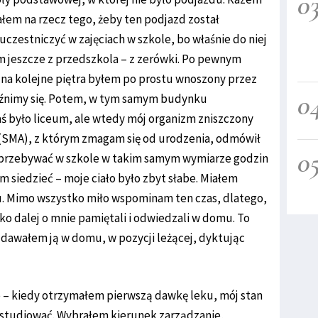
0
łałem na rzecz tego, żeby ten podjazd został
czestniczyć w zajęciach w szkole, bo właśnie do niej
em jeszcze z przedszkola – z zerówki. Po pewnym
 na kolejne piętra byłem po prostu wnoszony przez
0
yjaźnimy się. Potem, w tym samym budynku
ś było liceum, ale wtedy mój organizm zniszczony
(SMA), z którym zmagam się od urodzenia, odmówił
0
e przebywać w szkole w takim samym wymiarze godzin
m siedzieć – moje ciało było zbyt słabe. Miałem
. Mimo wszystko miło wspominam ten czas, dlatego,
ylko dalej o mnie pamiętali i odwiedzali w domu. To
 Zdawałem ją w domu, w pozycji leżącej, dyktując
 – kiedy otrzymałem pierwszą dawkę leku, mój stan
ć studiować. Wybrałem kierunek zarządzanie,