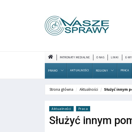
PATRONATY MEDIALNE
O NAS
LINKI
E-WY
AKTUALNOŚCI
PRACA
PRAWO
REGIONY
Strona główna
Aktualności
Służyć innym 
Aktualności
Praca
Służyć innym po