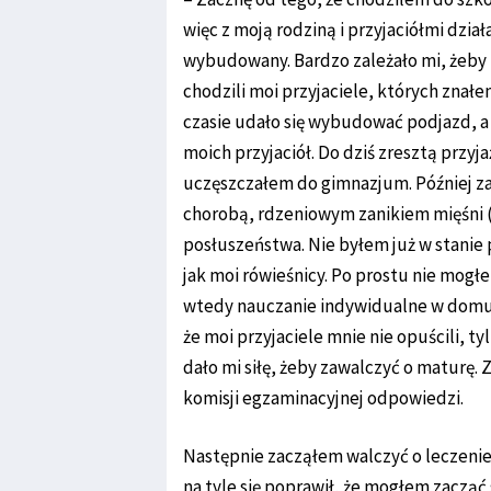
więc z moją rodziną i przyjaciółmi dzia
wybudowany. Bardzo zależało mi, żeby u
chodzili moi przyjaciele, których znał
czasie udało się wybudować podjazd, a
moich przyjaciół. Do dziś zresztą prz
uczęszczałem do gimnazjum. Później za
chorobą, rdzeniowym zanikiem mięśni 
posłuszeństwa. Nie byłem już w stani
jak moi rówieśnicy. Po prostu nie mogłe
wtedy nauczanie indywidualne w domu
że moi przyjaciele mnie nie opuścili, t
dało mi siłę, żeby zawalczyć o maturę.
komisji egzaminacyjnej odpowiedzi.
Następnie zacząłem walczyć o leczenie
na tyle się poprawił, że mogłem zaczą