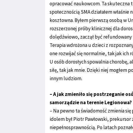
opracować naukowcom. Ta skuteczna te
społecznością SMA działałem właśnie na
kosztowna. Byłem pierwszą osobą w Uni
rozszerzonej próby klinicznej dla dor
dolędźwiowo, zaczął być refundowany w
Terapia wdrożona u dzieci z rozpozn
one rozwijać się normalnie, tak jak ich
U osób dorosłych spowalnia chorobę, a
siłę, tak jak mnie. Dzięki niej mogłem 
innym ludziom.
– A jak zmieniło się postrzeganie o
samorządzie na terenie Legionowa?
– Na pewno ta świadomość zmienia się 
idolem był Piotr Pawłowski, prekursor 
niepełnosprawnością. Po latach poznał