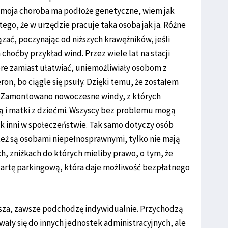
 moja choroba ma podłoże genetyczne, wiem jak
ego, że w urzędzie pracuje taka osoba jak ja. Różne
iązać, poczynając od niższych krawężników, jeśli
hoćby przykład wind. Przez wiele lat na stacji
óre zamiast ułatwiać, uniemożliwiały osobom z
on, bo ciągle się psuły. Dzięki temu, że zostałem
o. Zamontowano nowoczesne windy, z których
ą i matki z dziećmi. Wszyscy bez problemu mogą
ak inni w społeczeństwie. Tak samo dotyczy osób
 też są osobami niepełnosprawnymi, tylko nie mają
h, zniżkach do których mieliby prawo, o tym, że
 kartę parkingową, która daje możliwość bezpłatnego
łasza, zawsze podchodzę indywidualnie. Przychodzą
wały się do innych jednostek administracyjnych, ale