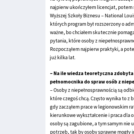
najpierw ukończyłem licencjat, potem
Wyższej Szkoły Biznesu – National Loui
których program był rozszerzony o admi
ważne, bo chciałem skutecznie pomag
pytania, które osoby z niepełnosprawnośc
Rozpocząłem najpierw praktyki, a pote
już kilka lat.
– Na ile wiedza teoretyczna zdobyt
pełnomocnika do spraw osób z niep
– Osoby z niepełnosprawnością są odbi
które czegoś chcą. Często wynika to z 
gdy zacząłem prace w legionowskim rat
kierunkowe wykształcenie i praca dla os
osoby są zagubione, a tym samym nie u
potrzeb, tak by osoby sprawne mogły 