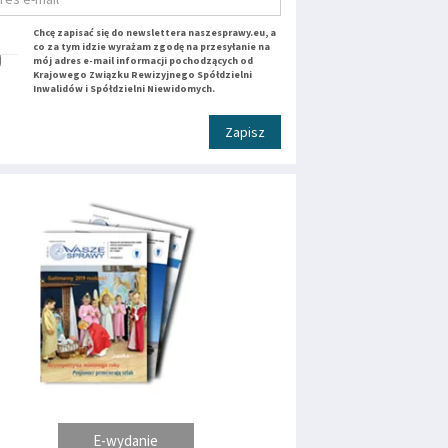
Chcę zapisać się do newslettera naszesprawy.eu, a
co za tym idzie wyrażam zgodę na przesyłanie na
mój adres e-mail informacji pochodzących od
Krajowego Związku Rewizyjnego Spółdzielni
Inwalidów i Spółdzielni Niewidomych.
Zapisz
E-wydanie