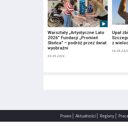
Warsztaty „Artystyczne Lato
Upał zb
2026” Fundacji „Promień
Szczegó
Słońca” – podróż przez świat
z wielo
wyobraźni
06.08.202
06.08.2026
Prawo
Aktualności
Regiony
Prac