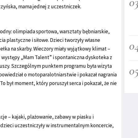
0
yńska, mama jednej z uczestniczek.
rodny: olimpiada sportowa, warsztaty bębniarskie,
cia plastyczne i siłowe. Dzieci tworzyły własne
0
udełka na skarby. Wieczory miały wyjątkowy klimat –
, występy „Mam Talent” i spontaniczna dyskoteka z
iuszy. Szczególnym punktem programu była wizyta
0
opowiedział o motoparalotniarstwie i pokazał nagrania
To był moment, który poruszył serca i pokazał, że nie
cje – kajaki, plażowanie, zabawy w piasku i
dzieci uczestniczyły w instrumentalnym koncercie,