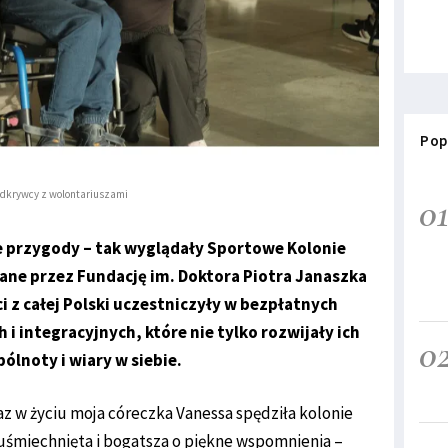
Pop
Odkrywcy z wolontariuszami
0
 przygody – tak wyglądały Sportowe Kolonie
ne przez Fundację im. Doktora Piotra Janaszka
i z całej Polski uczestniczyły w bezpłatnych
i integracyjnych, które nie tylko rozwijały ich
0
ólnoty i wiary w siebie.
az w życiu moja córeczka Vanessa spędziła kolonie
 uśmiechnięta i bogatsza o piękne wspomnienia –