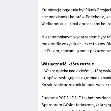
Kulminacją tygodnia był Piknik Przyja
niespodzianek i kolorów. Podchody, wa
Wielkopolskiej i finał z proszkami holi
Niezapomnianym wydarzeniem były takż
rodzinę dla wszystkich uczestników. Dl
– z DJ-em, tańcami, grami i pokazem s
Wdzięczność, która zostaje
– Wasza opieka nad dziećmi, którą wyk
urlopów, zasługuje na ogromne uznanie
Kozak, stały uczestnik kolonii, wraz z r
Fundacja PODAJ DALEJ składa serdecz
Sponsorom i Wolontariuszom, którzy s