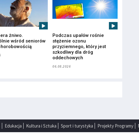
iera żniwo.
Podczas upałów rośnie
lnie wśród seniorów
stężenie ozonu
chorobowością
przyziemnego, który jest
szkodliwy dla dróg
6
oddechowych
06.08.2026
a
Edukacja
Kultura i Sztuka
Sport i turystyka
Projekty Programy