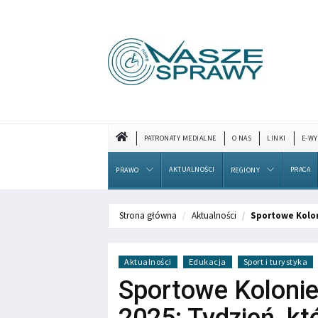
PATRONATY MEDIALNE
O NAS
LINKI
E-WY
AKTUALNOŚCI
PRACA
PRAWO
REGIONY
Strona główna
Aktualności
Sportowe Kolon
Aktualności
Edukacja
Sport i turystyka
Sportowe Koloni