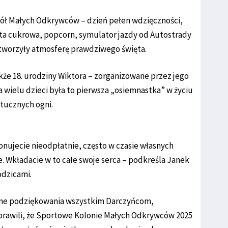
ciół Małych Odkrywców – dzień pełen wdzięczności,
ta cukrowa, popcorn, symulator jazdy od Autostrady
 stworzyły atmosferę prawdziwego święta.
e 18. urodziny Wiktora – zorganizowane przez jego
a wielu dzieci była to pierwsza „osiemnastka” w życiu
ztucznych ogni.
onujecie nieodpłatnie, często w czasie własnych
. Wkładacie w to całe swoje serca – podkreśla Janek
odzicami.
ne podziękowania wszystkim Darczyńcom,
prawili, że Sportowe Kolonie Małych Odkrywców 2025