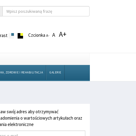
A+
A
Czcionka
rast
A-
KA, ZDROWIE I REHABILITACJA
GALERIE
aw swój adres aby otrzymywać
adomienia o wartościowych artykułach oraz
nia elektroniczne