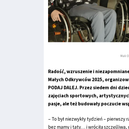
Mali 
Radość, wzruszenie i niezapomniane
Małych Odkrywców 2025, organizowa
PODAJ DALEJ. Przez siedem dni dziec
zajęciach sportowych, artystycznych 
pasje, ale też budowały poczucie wsp
– To był niezwykły tydzień – pierwszy r
bez mamy i taty… i wróciła szczęśliwa,