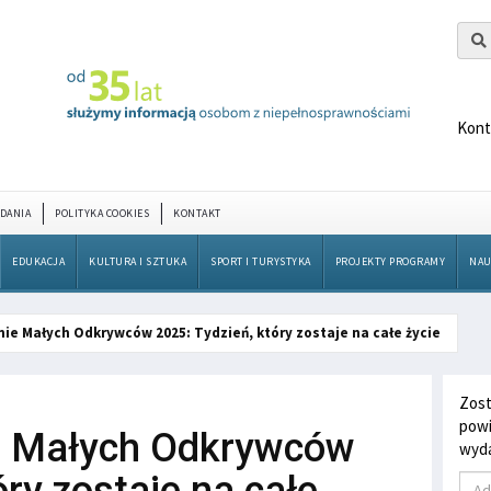
Kont
DANIA
POLITYKA COOKIES
KONTAKT
EDUKACJA
KULTURA I SZTUKA
SPORT I TURYSTYKA
PROJEKTY PROGRAMY
NAU
ie Małych Odkrywców 2025: Tydzień, który zostaje na całe życie
Zost
powi
e Małych Odkrywców
wyda