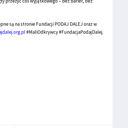
ły przeżyć coś wyjątkowego – bez barier, bez
stępne są na stronie Fundacji PODAJ DALEJ oraz w
dalej.org.pl
#MaliOdkrywcy #FundacjaPodajDalej.