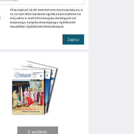
Chcę zapisać się do newslettera naszesprawy.eu, a
co za tym idzie wyrażam zgodę na przesyłanie na
mój adres e-mail informacji pochodzących od
Krajowego Związku Rewizyjnego Spółdzielni
Inwalidów i Spółdzielni Niewidomych.
Zapisz
E-wydanie