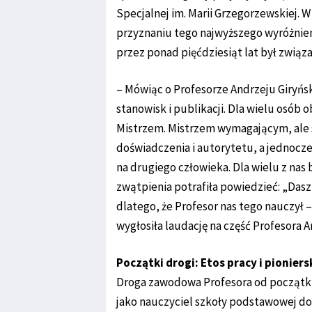
Specjalnej im. Marii Grzegorzewskiej. 
przyznaniu tego najwyższego wyróżnieni
przez ponad pięćdziesiąt lat był związa
– Mówiąc o Profesorze Andrzeju Giryńsk
stanowisk i publikacji. Dla wielu osób o
Mistrzem. Mistrzem wymagającym, ale
doświadczenia i autorytetu, a jednocze
na drugiego człowieka. Dla wielu z na
zwątpienia potrafiła powiedzieć: „Dasz
dlatego, że Profesor nas tego nauczył –
wygłosiła laudację na część Profesora A
Początki drogi: Etos pracy i pionier
Droga zawodowa Profesora od początku
jako nauczyciel szkoły podstawowej d