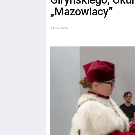
Giryńskiego, Okul
„Mazowiacy”
21.05.2026