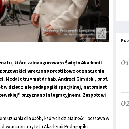
Pop
0
enatu, które zainaugurowało Święto Akademii
zegorzewskiej wręczono prestiżowe odznaczenia:
j. Medal otrzymał dr hab. Andrzej Giryński, prof.
et w dziedzinie pedagogiki specjalnej, natomiast
rzewskiej” przyznano Integracyjnemu Zespołowi
0
em uznania dla osób, których działalność i postawa w
 budowania autorytetu Akademii Pedagogiki