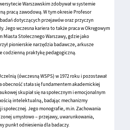
iwersytecie Warszawskim zdobywał w systemie
wną pracą zawodową. W tym okresie Profesor
e badań dotyczących przejawów oraz przyczyn
y. Jego wczesna kariera to także praca w Okręgowym
 Miasta Stołecznego Warszawy, gdzie jako
rzył pionierskie narzędzia badawcze, arkusze
ce codzienną praktykę pedagogiczną.
z Uczelnią (ówczesną WSPS) w 1972 roku i pozostawał
tnia obecność stała się fundamentem akademickiej
 naukowej skupiał się na społecznym i emocjonalnym
ością intelektualną, badając mechanizmy
acji społecznej. Jego monografie, m.in. Zachowania
dzonej umysłowo – przejawy, uwarunkowania,
wy punkt odniesienia dla badaczy.