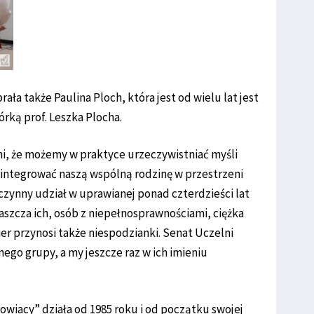
ała także Paulina Ploch, która jest od wielu lat jest
rką prof. Leszka Plocha.
i, że możemy w praktyce urzeczywistniać myśli
integrować naszą wspólną rodzinę w przestrzeni
czynny udział w uprawianej ponad czterdzieści lat
łaszcza ich, osób z niepełnosprawnościami, ciężka
er przynosi także niespodzianki. Senat Uczelni
nego grupy, a my jeszcze raz w ich imieniu
zowiacy” działa od 1985 roku i od początku swojej