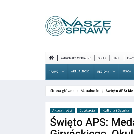
PATRONATY MEDIALNE
O NAS
LINKI
E-WY
AKTUALNOŚCI
PRACA
PRAWO
REGIONY
Strona główna
Aktualności
Święto APS: Me
Aktualności
Edukacja
Kultura i Sztuka
Święto APS: Meda