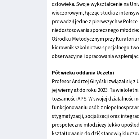
człowieka. Swoje wykształcenie na Un
wieczorowym, łącząc studia z intensy
prowadził jedne z pierwszych w Polsc
niedostosowania społecznego młodzież
Ośrodku Metodycznym przy Kuratorium
kierownik szkolnictwa specjalnego two
obserwacyjne i opracowania wspierają
Pół wieku oddania Uczelni
Profesor Andrzej Giryński związał się 
jej wierny aż do roku 2023. Ta wielole
tożsamości APS. W swojej działalności
funkcjonowaniu osób z niepełnosprawn
stygmatyzacji, socjalizacji oraz integr
prospołeczne młodzieży lekko upośle
kształtowanie do dziś stanowią kluczo