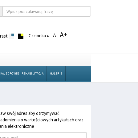
A+
A
Czcionka
rast
A-
KA, ZDROWIE I REHABILITACJA
GALERIE
aw swój adres aby otrzymywać
adomienia o wartościowych artykułach oraz
nia elektroniczne