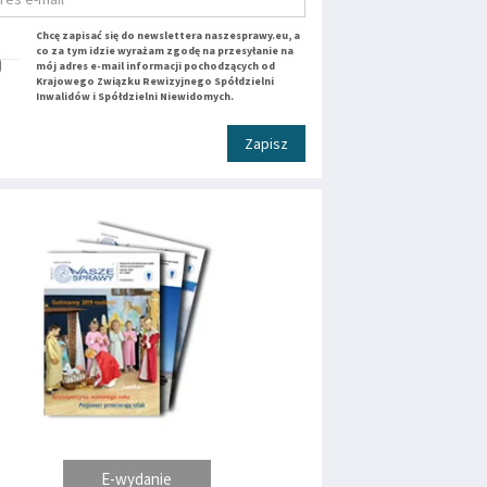
Chcę zapisać się do newslettera naszesprawy.eu, a
co za tym idzie wyrażam zgodę na przesyłanie na
mój adres e-mail informacji pochodzących od
Krajowego Związku Rewizyjnego Spółdzielni
Inwalidów i Spółdzielni Niewidomych.
Zapisz
E-wydanie