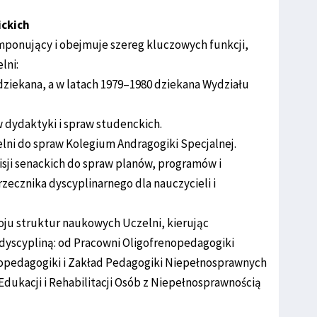
ickich
imponujący i obejmuje szereg kluczowych funkcji,
lni:
odziekana, a w latach 1979–1980 dziekana Wydziału
 dydaktyki i spraw studenckich.
lni do spraw Kolegium Andragogiki Specjalnej.
isji senackich do spraw planów, programów i
 rzecznika dyscyplinarnego dla nauczycieli i
oju struktur naukowych Uczelni, kierując
dyscypliną: od Pracowni Oligofrenopedagogiki
nopedagogiki i Zakład Pedagogiki Niepełnosprawnych
 Edukacji i Rehabilitacji Osób z Niepełnosprawnością