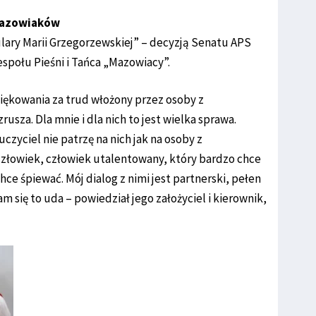
 Mazowiaków
lary Marii Grzegorzewskiej” – decyzją Senatu APS
espołu Pieśni i Tańca „Mazowiacy”.
iękowania za trud włożony przez osoby z
sza. Dla mnie i dla nich to jest wielka sprawa.
uczyciel nie patrzę na nich jak na osoby z
 człowiek, człowiek utalentowany, który bardzo chce
hce śpiewać. Mój dialog z nimi jest partnerski, pełen
am się to uda – powiedział jego założyciel i kierownik,