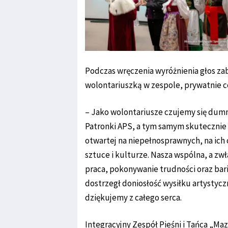
Podczas wręczenia wyróżnienia głos zabr
wolontariuszką w zespole, prywatnie có
– Jako wolontariusze czujemy się dumn
Patronki APS, a tym samym skutecznie 
otwartej na niepełnosprawnych, na ich 
sztuce i kulturze. Nasza wspólna, a zw
praca, pokonywanie trudności oraz bari
dostrzegł doniosłość wysiłku artystycz
dziękujemy z całego serca.
Integracyjny Zespół Pieśni i Tańca „Ma