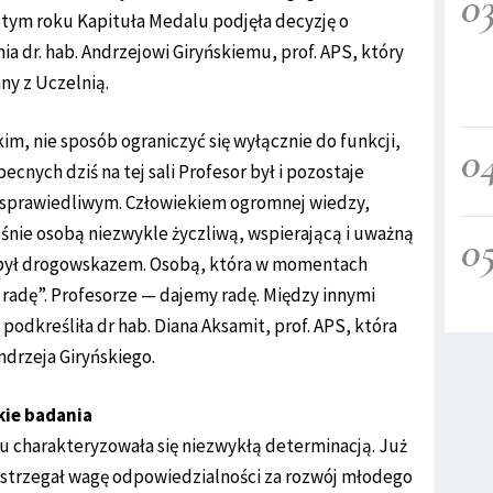
0
W tym roku Kapituła Medalu podjęła decyzję o
a dr. hab. Andrzejowi Giryńskiemu, prof. APS, który
ny z Uczelnią.
im, nie sposób ograniczyć się wyłącznie do funkcji,
0
becnych dziś na tej sali Profesor był i pozostaje
 sprawiedliwym. Człowiekiem ogromnej wiedzy,
śnie osobą niezwykle życzliwą, wspierającą i uważną
0
s był drogowskazem. Osobą, która w momentach
 radę”. Profesorze — dajemy radę. Między innymi
 podkreśliła dr hab. Diana Aksamit, prof. APS, która
ndrzeja Giryńskiego.
skie badania
 charakteryzowała się niezwykłą determinacją. Już
ostrzegał wagę odpowiedzialności za rozwój młodego