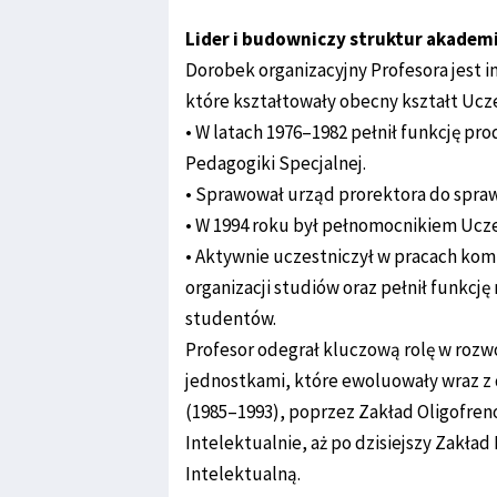
Lider i budowniczy struktur akadem
Dorobek organizacyjny Profesora jest 
które kształtowały obecny kształt Ucze
• W latach 1976–1982 pełnił funkcję pr
Pedagogiki Specjalnej.
• Sprawował urząd prorektora do spraw
• W 1994 roku był pełnomocnikiem Ucze
• Aktywnie uczestniczył w pracach kom
organizacji studiów oraz pełnił funkcję
studentów.
Profesor odegrał kluczową rolę w rozw
jednostkami, które ewoluowały wraz z 
(1985–1993), poprzez Zakład Oligofre
Intelektualnie, aż po dzisiejszy Zakład
Intelektualną.