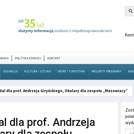
Kont
DANIA
POLITYKA COOKIES
KONTAKT
EDUKACJA
KULTURA I SZTUKA
SPORT I TURYSTYKA
PROJEKTY PROGRAMY
NAU
dal dla prof. Andrzeja Giryńskiego, Okulary dla zespołu „Mazowiacy”
Zost
powi
l dla prof. Andrzeja
wyda