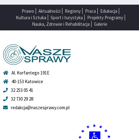
Prawo
Aktualności
Regiony
Praca
Edukacja
Kultura i Sztuka
Sport i turystyka
Projekty Programy
Nauka, Zdrowie i Rehabilitacja
Galerie
Al. Korfantego 191E
40-153 Katowice
32 253 05 41
32 730 29 28
redakcja@naszesprawy.com.pl