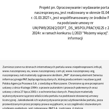
Projekt pn. Opracowywanie i wydawanie porta
naszesprawy.eu, jest realizowany w okresie 01.04
r.-31.03.2027 r., jest współfinansowany ze środków
na podstawie umowy nr
UM/PW9/2024/2/DEPT_DS_WSPOLPRACY/6125 z 24
2024 r. w ramach konkursu 1/2023 "Możemy więcej".
informacji
Zamieszczone na stronach internetowych portalu www.niepelnosprawni.info.pl,
www.naszesprawy.eu, www.naszesprawy.com.pl, www.naszesprawy.org,
naszesprawy.net materiały sygnowane skrótem „PAP” stanowią element Serwisu
informacyjnego PAP, będącego bazą danych, której producentem i wydawcą jest
Polska Agencja Prasowa S.A. z siedzibą w Warszawie. Chronione są one przepisami
ustawy z dnia 4 lutego 1994 r. o prawie autorskim i prawach pokrewnych oraz
ustawy z dnia 27 lipca 2001 r. o ochronie baz danych. Powyższe materiały
wykorzystywane są przez właściciela portalu na podstawie stosownej umowy
licencyjnej. Jakiekolwiek ich wykorzystywanie przez użytkowników portalu, poza
przewidzianymi przez przepisy prawa wyjątkami, w szczególności dozwolonym
użytkiem osobistym, jest zabronione. PAP S.A. zastrzega, iż dalsze