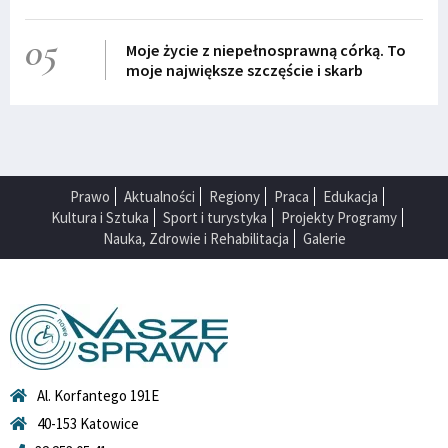
05
Moje życie z niepełnosprawną córką. To
moje największe szczęście i skarb
Prawo
Aktualności
Regiony
Praca
Edukacja
Kultura i Sztuka
Sport i turystyka
Projekty Programy
Nauka, Zdrowie i Rehabilitacja
Galerie
Al. Korfantego 191E
40-153 Katowice