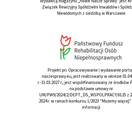
Wydawcą magazynu „nowe Nasze Sprawy” jest Kr
Związek Rewizyjny Spółdzielni Inwalidów i Spółdz
Niewidomych z siedzibą w Warszawie
Projekt pn. Opracowywanie i wydawanie porta
naszesprawy.eu, jest realizowany w okresie 01.04
r.-31.03.2027 r., jest współfinansowany ze środków
na podstawie umowy nr
UM/PW9/2024/2/DEPT_DS_WSPOLPRACY/6125 z 24
2024 r. w ramach konkursu 1/2023 "Możemy więcej".
informacji