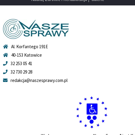
Al. Korfantego 191E
40-153 Katowice
32 253 05 41
32 730 29 28
redakcja@naszesprawy.com.pl