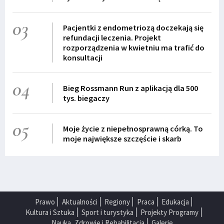
03
Pacjentki z endometriozą doczekają się
refundacji leczenia. Projekt
rozporządzenia w kwietniu ma trafić do
konsultacji
04
Bieg Rossmann Run z aplikacją dla 500
tys. biegaczy
05
Moje życie z niepełnosprawną córką. To
moje największe szczęście i skarb
Prawo
Aktualności
Regiony
Praca
Edukacja
Kultura i Sztuka
Sport i turystyka
Projekty Programy
Nauka, Zdrowie i Rehabilitacja
Galerie