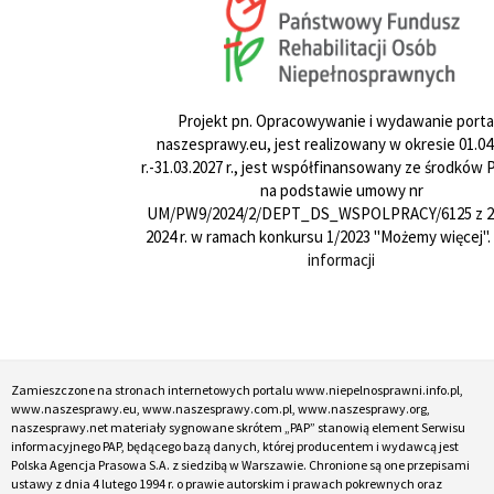
Projekt pn. Opracowywanie i wydawanie porta
naszesprawy.eu, jest realizowany w okresie 01.04
r.-31.03.2027 r., jest współfinansowany ze środków
na podstawie umowy nr
UM/PW9/2024/2/DEPT_DS_WSPOLPRACY/6125 z 24
2024 r. w ramach konkursu 1/2023 "Możemy więcej".
informacji
Zamieszczone na stronach internetowych portalu www.niepelnosprawni.info.pl,
www.naszesprawy.eu, www.naszesprawy.com.pl, www.naszesprawy.org,
naszesprawy.net materiały sygnowane skrótem „PAP” stanowią element Serwisu
informacyjnego PAP, będącego bazą danych, której producentem i wydawcą jest
Polska Agencja Prasowa S.A. z siedzibą w Warszawie. Chronione są one przepisami
ustawy z dnia 4 lutego 1994 r. o prawie autorskim i prawach pokrewnych oraz