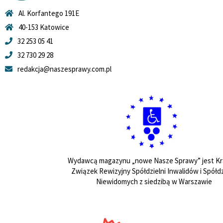
Al. Korfantego 191E
40-153 Katowice
32 253 05 41
32 730 29 28
redakcja@naszesprawy.com.pl
Wydawcą magazynu „nowe Nasze Sprawy” jest Kr
Związek Rewizyjny Spółdzielni Inwalidów i Spółdz
Niewidomych z siedzibą w Warszawie