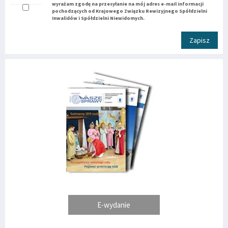
wyrażam zgodę na przesyłanie na mój adres e-mail informacji
pochodzących od Krajowego Związku Rewizyjnego Spółdzielni
Inwalidów i Spółdzielni Niewidomych.
Zapisz
E-wydanie