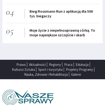
04
Bieg Rossmann Run z aplikacją dla 500
tys. biegaczy
05
Moje życie z niepełnosprawną córką. To
moje największe szczęście i skarb
Prawo
Aktualności
Regiony
Praca
Edukacja
Kultura i Sztuka
Sport i turystyka
Projekty Programy
Nauka, Zdrowie i Rehabilitacja
Galerie