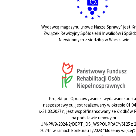
Wydawcą magazynu „nowe Nasze Sprawy” jest Kr
Związek Rewizyjny Spółdzielni Inwalidów i Spółdz
Niewidomych z siedzibą w Warszawie
Projekt pn. Opracowywanie i wydawanie porta
naszesprawy.eu, jest realizowany w okresie 01.04
r.-31.03.2027 r., jest współfinansowany ze środków
na podstawie umowy nr
UM/PW9/2024/2/DEPT_DS_WSPOLPRACY/6125 z 24
2024 r. w ramach konkursu 1/2023 "Możemy więcej".