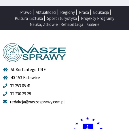
Prawo
Aktualności
Regiony
Praca
Edukacja
Kultura i Sztuka
Sport i turystyka
Projekty Programy
Nauka, Zdrowie i Rehabilitacja
Galerie
Al. Korfantego 191E
40-153 Katowice
32 253 05 41
32 730 29 28
redakcja@naszesprawy.com.pl