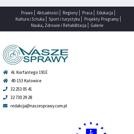
Prawo
Aktualności
Regiony
Praca
Edukacja
Kultura i Sztuka
Sport i turystyka
Projekty Programy
Nauka, Zdrowie i Rehabilitacja
Galerie
Al. Korfantego 191E
40-153 Katowice
32 253 05 41
32 730 29 28
redakcja@naszesprawy.com.pl