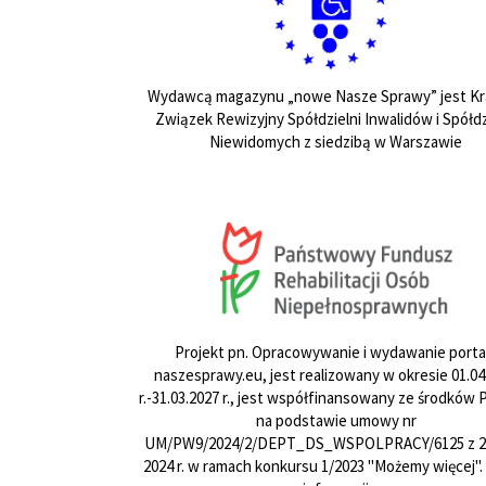
Wydawcą magazynu „nowe Nasze Sprawy” jest Kr
Związek Rewizyjny Spółdzielni Inwalidów i Spółdz
Niewidomych z siedzibą w Warszawie
Projekt pn. Opracowywanie i wydawanie porta
naszesprawy.eu, jest realizowany w okresie 01.04
r.-31.03.2027 r., jest współfinansowany ze środków
na podstawie umowy nr
UM/PW9/2024/2/DEPT_DS_WSPOLPRACY/6125 z 24
2024 r. w ramach konkursu 1/2023 "Możemy więcej".